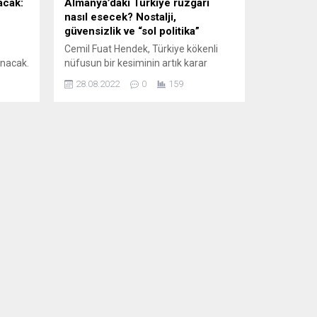
acak:
Almanya’daki Türkiye rüzgârı
nasıl esecek? Nostalji,
güvensizlik ve “sol politika”
Cemil Fuat Hendek, Türkiye kökenli
anacak.
nüfusun bir kesiminin artık karar
’da
vermesi gerektiğini hatırlatıyor: “Şimdi,
28.08.2022
0
159
ettiği
Almanya’da da ‘ah bu bölünmüşlük’
diye şikâyet edenlerin bir kısmı dikkat
i
kesilecek mi? Hiç kimsenin itiraz
n
edemeyeceği sol hedefler için
nmasına
mücadelenin bir köşesinden tutacak
n
mı?” Okunmama riskini göze alarak,
lduğuna
hepimizin bildiği, okuyanlara
014
duygusalmış gibi gelen, can...