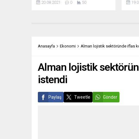
20.08.2021
0
50
19.0
koronaya daha kolay yakalandığı bir
Tullam
kez daha kanıtlandı. Fransa Halk
kaldır
Sağlığı Kurumu, son 24 saatte 127
ardınd
kişinin hayatını kaybetmesiyle virüse
kökeni
bağlı can kaybı sayısının 113 bin
linç gi
182’ye çıktığını bildirdi. Covid-19
da biz
saptanan kişi sayısı, böylece,...
Türkiye
Anasayfa
Ekonomi
Alman lojistik sektöründe iflas ko
haber p
Alman lojistik sektörün
istendi
Paylaş
Tweetle
Gönder