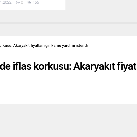
1.2022
0
155
ore kasabasını adeta ayağa
an olayda, önce gözaltına alınan
an serbest bırakılan şüphelinin
nin açıklanmasıyla da adeta bir
rişimi yaşandı. “Anlatılan, biraz
im hikâyemiz”; Almanya’da ve
’de. Bölgeyi çok iyi bilen “soL”
rkusu: Akaryakıt fiyatları için kamu yardımı istendi
ortalı yazarı...
de iflas korkusu: Akaryakıt fiyat