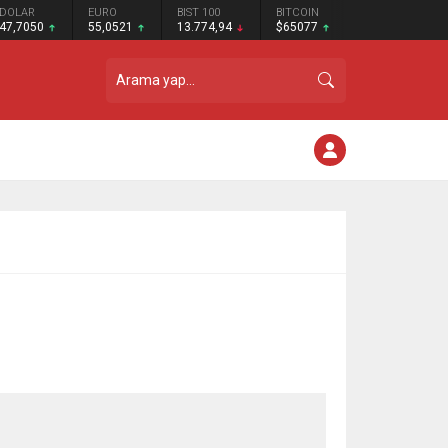
DOLAR
EURO
BIST 100
BITCOIN
47,7050
55,0521
13.774,94
$65077