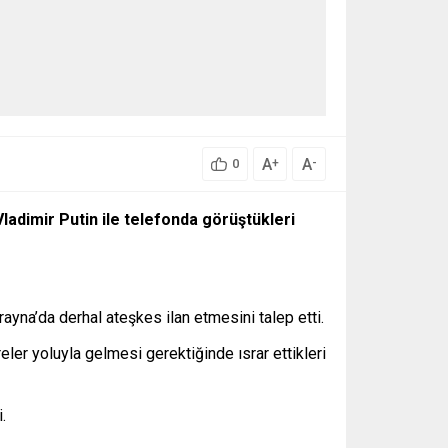
A
A
+
-
0
dimir Putin ile telefonda görüştükleri
yna’da derhal ateşkes ilan etmesini talep etti.
r yoluyla gelmesi gerektiğinde ısrar ettikleri
.