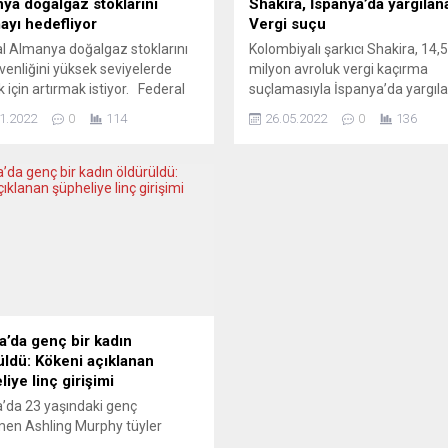
ya doğalgaz stoklarını
Shakira, İspanya’da yargılan
mayı hedefliyor
Vergi suçu
l Almanya doğalgaz stoklarını
Kolombiyalı şarkıcı Shakira, 14,5
venliğini yüksek seviyelerde
milyon avroluk vergi kaçırma
 için artırmak istiyor. Federal
suçlamasıyla İspanya’da yargıl
ya Ekonomi ve İklimi Koruma
Barselona Mahkemesi, İspanya
1.2022
0
114
26.05.2022
0
136
 Robert Habeck, Der Spiegel
ikamet ettiği süre zarfında elde 
ine yaptığı açıklamada kış
geliri vergi cenneti ülkelerde
inin, Almanya’nın doğal gaz
gizleyerek 14,5 milyon avro verg
rında görülen düşüşle birlikte
kaçırmakla suçlanan Shakira’nı
asyona, fiyat dalgalanmalarına
itirazlarını reddederek yargıla
politik gerilimlere karşı daha da
karar verdi. Mahkeme, şarkıcını
asız olduğunu gösterdiğini
yargılanması için yeterli delil o
i. Habeck,...
kanaat getirdi. Savcılık, 2012-2
yıllarına ait...
da’da genç bir kadın
üldü: Kökeni açıklanan
iye linç girişimi
a’da 23 yaşındaki genç
en Ashling Murphy tüyler
en bir cinayete kurban gitti.