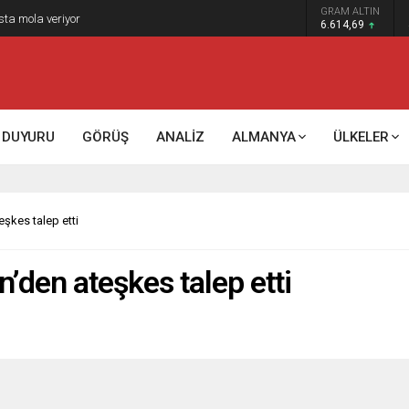
GRAM ALTIN
sta mola veriyor
6.614,69
DUYURU
GÖRÜŞ
ANALİZ
ALMANYA
ÜLKELER
eşkes talep etti
’den ateşkes talep etti