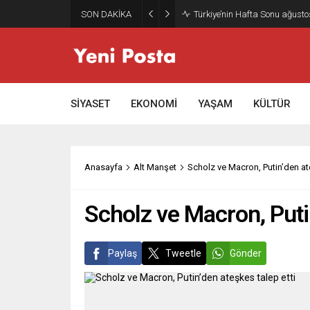
SON DAKİKA
Türkiye’nin Hafta Sonu ağusto
SİYASET
EKONOMİ
YAŞAM
KÜLTÜR
Anasayfa
Alt Manşet
Scholz ve Macron, Putin’den at
Scholz ve Macron, Putin
Paylaş
Tweetle
Gönder