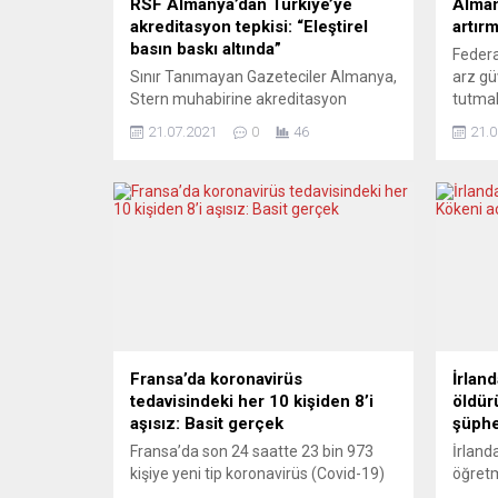
RSF Almanya’dan Türkiye’ye
Alman
akreditasyon tepkisi: “Eleştirel
artır
basın baskı altında”
Federa
Sınır Tanımayan Gazeteciler Almanya,
arz gü
Stern muhabirine akreditasyon
tutmak
verilmemesine tepki gösterdi. Kuruluş
Alman
21.07.2021
0
46
21.0
Türkiye’de yetkililerin bu yolla eleştirel
Bakanı
basına baskı yaptığını savundu. Sınır
dergis
Tanımayan Gazeteciler Örgütü (RSF),
mevsim
Türk yetkililerin yabancı gazetecilere
stokla
yönelik akreditasyon sürecini “keyfi”
spekül
olduğu gerekçesiyle eleştirdi. Alman
ve jeo
Stern dergisinin Ortadoğu muhabiri
savunm
Jonas Breng’in basın kartının
belirtt
uzatılmaması üzerine açıklama yapan
RSF...
Fransa’da koronavirüs
İrlan
tedavisindeki her 10 kişiden 8’i
öldür
aşısız: Basit gerçek
şüphel
Fransa’da son 24 saatte 23 bin 973
İrland
kişiye yeni tip koronavirüs (Covid-19)
öğretm
tanısı konuldu. Aşı olmayanların
ürpert