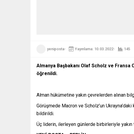
yeniposta
Yayınlama: 10.03.2022
145
Almanya Başbakanı Olaf Scholz ve Fransa C
öğrenildi.
Alman hükümetine yakın çevrelerden alınan bilg
Görüşmede Macron ve Scholz’un Ukrayna’daki kr
bildirildi.
Üç liderin, ilerleyen günlerde birbirleriyle yakı