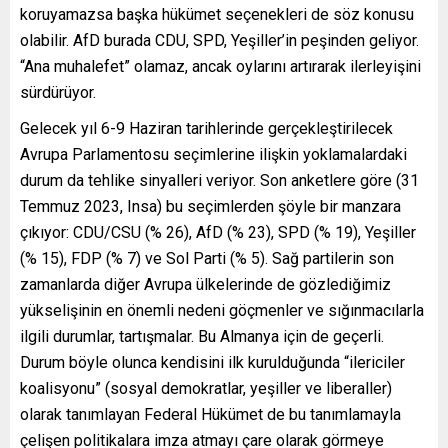
koruyamazsa başka hükümet seçenekleri de söz konusu
olabilir. AfD burada CDU, SPD, Yeşiller’in peşinden geliyor.
“Ana muhalefet” olamaz, ancak oylarını artırarak ilerleyişini
sürdürüyor.
Gelecek yıl 6-9 Haziran tarihlerinde gerçekleştirilecek
Avrupa Parlamentosu seçimlerine ilişkin yoklamalardaki
durum da tehlike sinyalleri veriyor. Son anketlere göre (31
Temmuz 2023, Insa) bu seçimlerden şöyle bir manzara
çıkıyor: CDU/CSU (% 26), AfD (% 23), SPD (% 19), Yeşiller
(% 15), FDP (% 7) ve Sol Parti (% 5). Sağ partilerin son
zamanlarda diğer Avrupa ülkelerinde de gözlediğimiz
yükselişinin en önemli nedeni göçmenler ve sığınmacılarla
ilgili durumlar, tartışmalar. Bu Almanya için de geçerli.
Durum böyle olunca kendisini ilk kurulduğunda “ilericiler
koalisyonu” (sosyal demokratlar, yeşiller ve liberaller)
olarak tanımlayan Federal Hükümet de bu tanımlamayla
çelişen politikalara imza atmayı çare olarak görmeye