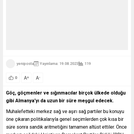
yeniposta
Yayınlama: 19.08.2023
119
A
A
+
-
0
Göç, göçmenler ve sığınmacılar birçok ülkede olduğu
gibi Almanya’yı da uzun bir süre meşgul edecek.
Muhalefetteki merkez sağ ve aşırı sağ partiler bu konuyu
öne çıkaran politikalarıyla genel seçimlerden çok kısa bir
süre sonra sandık aritmetiğini tamamen altüst ettiler. Önce