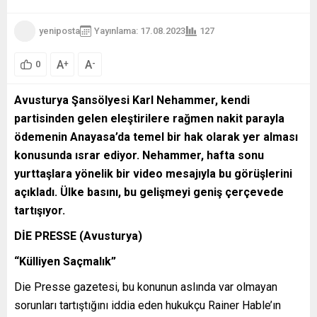
yeniposta
Yayınlama: 17.08.2023
127
A
A
+
-
0
Avusturya Şansölyesi Karl Nehammer, kendi
partisinden gelen eleştirilere rağmen nakit parayla
ödemenin Anayasa’da temel bir hak olarak yer alması
konusunda ısrar ediyor. Nehammer, hafta sonu
yurttaşlara yönelik bir video mesajıyla bu görüşlerini
açıkladı. Ülke basını, bu gelişmeyi geniş çerçevede
tartışıyor.
DİE PRESSE (Avusturya)
“Külliyen Saçmalık”
Die Presse gazetesi, bu konunun aslında var olmayan
sorunları tartıştığını iddia eden hukukçu Rainer Hable’ın