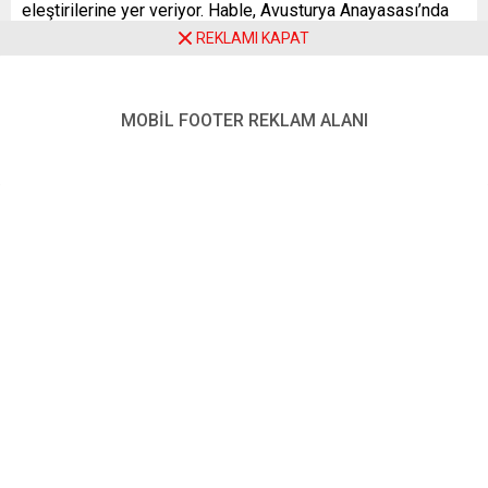
eleştirilerine yer veriyor. Hable, Avusturya Anayasası’nda
AB anlaşmalarının zaten öngördüğü hakları tekrarlamaktan
REKLAMI KAPAT
başka bir anlam taşımayan bir maddeye yer vermenin
anlamsız olduğunu belirtiyor. Ayrıca, nakit para hakkının
MOBİL FOOTER REKLAM ALANI
Avrupa Birliği’nin İşleyişi Hakkında Antlaşma’nın 128.
maddesinde zaten yer aldığını ve Avusturya’nın bu konuda
AB hukukunu değiştiremeyeceğini vurguluyor.
KURİER (Avusturya)
Özgürlüğün Sembolü
Kurier gazetesi, nakit paranın bir sembol olarak büyük bir
önem taşıdığına dikkat çekiyor. Avusturyalıların nakit
paraya duyduğu düşkünlüğü vurgulayan gazete, “Sınırsız
nakit ödeme” referandumu için 530 binden fazla imza
toplandığını aktarıyor. Nakit paranın özgürlük ve
bağımsızlık anlamına geldiğini belirten kampanya
destekçileri, dijital para birimlerinin getirdiği riskleri de