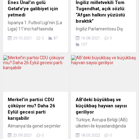
Enes Ünal’ın golü
İngiliz milletvekili Tom
Getafe’ye galibiyet için
Tugendhat, açık sözlü:
yetmedi
“Afgan halkını yüzüstü
bıraktık”
İspanya 1. Futbol Ligi’nin (La
Liga) 11’inci haftasında
İngiliz Parlamentosu Dış
Getafe, deplasmanda
İlişkiler Komisyonu Başkanı
29.10.2021
0
87
16.08.2021
0
Granada ile 1-1 berabere
Tom Tugendhat,
107
kaldı. Getafe, milli futbolcu
Afganistan’dan askerlerin
Enes Ünal’ın 35. dakikada
çekilmesi kararının,
attığı golle ilk yarıyı 1-0 önde
İngiltere’nin 1956’daki
tamamladı. Ay-yıldızlı
Süveyş Kanalı krizinden bu
oyuncu, bu sezonki ilk
yana “en büyük dış politika
golünü kaydetti. Ev sahibi
felaketi” olduğunu ve
Granada, maçın 78.
ülkesinin Afgan halkını terk
dakikasında Luis Suarez ile
ettiğini söyledi. İktidardaki
penaltı vuruşundan
Muhafazakâr Parti’nin
Merkel’in partisi CDU
AB’deki büyükbaş ve
faydalanamazken, 90+7....
milletvekili Tugendhat,
çöküyor mu? Daha 26
küçükbaş hayvan sayısı
Afganistan’daki mevcut
Eylül gecesi parti
geriliyor
duruma ve ülkesinin
karışabilir
Türkiye, Avrupa Birliği (AB)
oynadığı pozisyona ilişkin
Almanya’da genel seçimler
ülkeleri ile kıyaslandığında
BBC’ye açıklamalarda
öncesinde siyaset bilimciler,
küçükbaş ve büyükbaş
bulundu. Tugendhat,
23.09.2021
0
18.05.2022
0
Başbakan Merkel’in partisi
hayvan sayısında lider