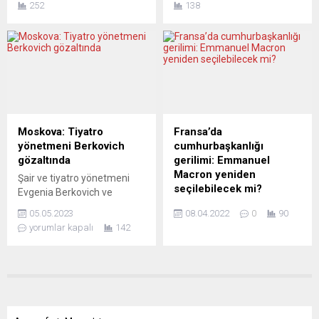
“Süveyş’ten...
252
138
CDU’yu bir çöküşün eşiğinde
konumda. Avrupa İstatistik
görüyor. Partinin başbakan
Ofisi (Eurostat), AB
adayı Laschet’in
ülkelerinde 2021 yılı sonu
anketlerdeki oy oranı
itibarıyla büyükbaş ve
karamsar bir tablo ortaya
küçükbaş hayvan sayılarına
koyuyor. Almanya’da 16 yıllık
ilişkin güncel verileri
başbakanlık döneminin son
yayımladı. Verilere göre, AB
günlerine yaklaşan Angela
ülkelerinde 2020 yılında 76
Merkel’in partisi Hıristiyan
milyon 534 bin olan toplam
Moskova: Tiyatro
Fransa’da
Demokrat Birlik (CDU) ve
büyükbaş hayvan sayısı
yönetmeni Berkovich
cumhurbaşkanlığı
kardeş parti Hıristiyan
2021 yılında...
gözaltında
gerilimi: Emmanuel
Sosyal Birlik’ten (CSU)
Macron yeniden
Şair ve tiyatro yönetmeni
oluşan Birlik partileri...
seçilebilecek mi?
Evgenia Berkovich ve
dramaturg Svetlana
Fransa Cumhurbaşkanı
05.05.2023
08.04.2022
0
90
Petrijchuk, Moskova’da
Emmanuel Macron, sandığa
yorumlar kapalı
142
gözaltına alındı. Finist –
günler kala ve anketlere
Yasnyy Sokol adıyla
göre Marine Le Pen ile
sahnelenen oyunda, Rus
arasındaki farkın giderek
kadınların IŞİD’lilerle sanal
kapandığına tanık oluyor.
evlilikler gerçekleştirip
Pazar günü yapılan bir
peşlerinden Suriye’ye
ankete göre (IFOP)