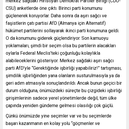
merkez sağdaki Hıristiyan Demokrat Partiler Birliği (CDU-
CSU) anketlerde öne çıktı. Birinci parti konumunu
güçlenerek koruyorlar. Daha sonra da aşırı sağcı ve
faşistlerin çatı partisi AfD (Almanya için Alternatif)
hükümet partilerini sollayarak ikinci parti konumuna geldi.
O da konumunu giderek güçlendiriyor. Son kamuoyu
yoklamaları, şimdi bir seçim olsa bu partilerin alacakları
oylarla Federal Meclis’teki çoğunluğu kolaylıkla
alabileceklerini gösteriyor. Merkez sağdaki aşırı sağcı
parti AfD’yle “Gerektiğinde işbirliği yapabiliriz!” tartışması,
şimdilik işbirliğinden yana olanların susturulmasıyla ya da
geri adım atmasıyla sonuçlandırıldı. Ancak bunun geçici bir
durum olduğuna, önümüzdeki süreçte bu çizgideki işbirliği
girişimlerinin sadece yerel yönetimlerde değil, tüm ülke
çapında yeniden gündeme gelmesi olasılığı çok güçlü.
Çünkü önümüzde yine seçimler var ve bu seçimlerde
başarı kazanmanın en kolay yolu “göçmenler ve