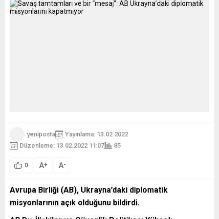
yeniposta
Yayınlama: 13.02.2022
Düzenleme: 13.02.2022 11:07
85
A
A
+
-
0
Avrupa Birliği (AB), Ukrayna’daki diplomatik
misyonlarının açık olduğunu bildirdi.