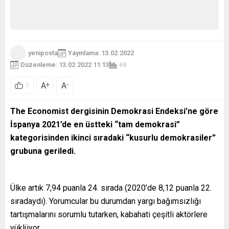
yeniposta
Yayınlama: 13.02.2022
Düzenleme: 13.02.2022 11:13
69
A
A
+
-
0
The Economist dergisinin
Demokrasi Endeksi’ne
göre
İspanya 2021’de en üstteki “tam demokrasi”
kategorisinden ikinci sıradaki “kusurlu demokrasiler”
grubuna geriledi.
Ülke artık 7,94 puanla 24. sırada (2020’de 8,12 puanla 22.
sıradaydı). Yorumcular bu durumdan yargı bağımsızlığı
tartışmalarını sorumlu tutarken, kabahati çeşitli aktörlere
yüklüyor.