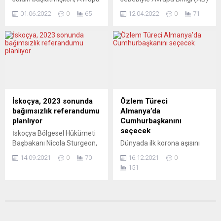
nükleer güvenlik kurallarının
savaşın sonlandırılıp
tarafından uygulanan
ciddi ve...
01.06.2022
0
65
12.04.2022
0
71
sonlandırılamayacağını ve
yaptırımlar çerçevesinde
bunun nasıl mümkün
Rus milyarder Dmitry
olacağını tartışıyor. Fransa
Arkadievich Mazepin ile oğlu
Cumhurbaşkanı Macron ve
Formula 1 pilotu Nikita
Almanya Şansölyesi Scholz,
Mazepin’in sahibi olduğu
cumartesi günü kendisini
105 milyon avro değerinde
ateşkese razı etmek için
villa üzerindeki mal varlığı
Rusya Devlet Başkanı
donduruldu. İtalya Mali
Putin’le telefonla görüştü.
Polisi’nden (Guardia di
İskoçya, 2023 sonunda
Özlem Türeci
Öncesinde de eski ABD
Finanza) yapılan
bağımsızlık referandumu
Almanya’da
Dışişleri Bakanı Kissinger’ın
açıklamada, Sardinya
planlıyor
Cumhurbaşkanını
önerileri ortalığı
Adası’ndaki Olbia kenti
seçecek
İskoçya Bölgesel Hükümeti
karıştırmıştı....
yakınlarında...
Başbakanı Nicola Sturgeon,
Dünyada ilk korona aşısını
2023 sonunda bağımsızlık
geliştiren BioNTech
14.09.2021
0
70
16.12.2021
0
referandumuna gitmeyi
şirketinin kurucu ortağı Dr.
151
planladıklarını söyledi.
Özlem Türeci Almanya’da
Sturgeon, lideri olduğu İskoç
Cumhurbaşkanını seçen
Ulusal Partisinin (SNP)
Federal Kongre’ye delege
sonbahar konferansının
seçildi. Cumhurbaşkanını
kapanış konuşmasını
Meclis ve Federal Kongre 13