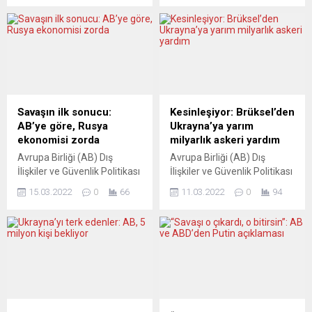
son günlerde meydana
Borrell, AB dışişleri ve
gelen olayların ülkenin
savunma bakanlarının
istikrarına zarar verdiğini,
Rusya’ya petrol ambargosu
AB’nin Moldova’nın yanında
konusunda karar
olduğunu bildirdi. Josep
vermediğini ancak yeni
Borrell, Moldova’da Rusya
yaptırımların geleceğini
yanlısı ayrılıkçıların
söyledi. Josep Borrell,
kontrolündeki
dışişleri ve savunma
Savaşın ilk sonucu:
Kesinleşiyor: Brüksel’den
Transdinyester’de meydana
bakanları toplantılarının
AB’ye göre, Rusya
Ukrayna’ya yarım
gelen patlamaların ardından
ardından basına yaptığı
ekonomisi zorda
milyarlık askeri yardım
yazılı açıklama yaptı. Son
açıklamada, Ukrayna’ya
Avrupa Birliği (AB) Dış
Avrupa Birliği (AB) Dış
günlerdeki olayların
saldırıları nedeniyle
İlişkiler ve Güvenlik Politikası
İlişkiler ve Güvenlik Politikası
Moldova’nın güvenliği...
Rusya’ya yaptırımların
Yüksek Temsilcisi Josep
Yüksek Temsilcisi Josep
süreceğini ancak bu hafta
15.03.2022
0
66
11.03.2022
0
94
Borrell, Rusya ekonomisinin
Borrell, AB’nin Ukrayna’ya ek
içerisinde...
savaş ve uygulanan
500 milyon avroluk askeri
ekonomik yaptırımlar
yardım yapacağını duyurdu.
nedeniyle bu yıl en az yüzde
Bu arada Ursula von der
15 oranından küçüleceğini
Leyen 300 milyon avroluk
öngördü. Borrell, Rusya-
makro finansal desteğin
Ukrayna savaşı ve bunun
Kiev’e aktarıldığını açıkladı.
AB’ye olası etkileri hakkında
Josep Borrell, Fransa’da
blog yazısı yayımladı.
düzenlenen gayriresmi AB