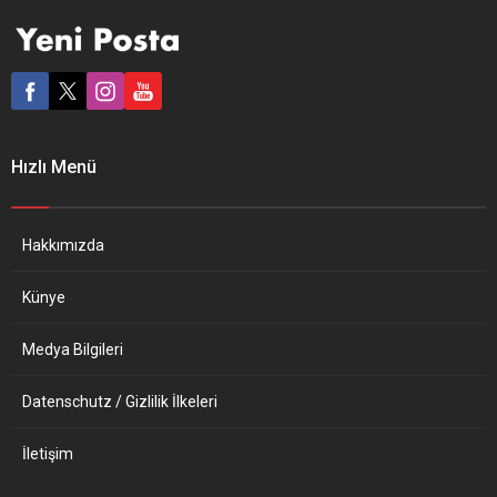
Rus askerlerin ayrılıkçı
Güvenlik Politikası Yüksek
bölgelere girmesine onay
Temsilcisi Josep Borell, AB
veren Rusya
adına yaptığı açıklamada,
Parlamentosunun alt kanadı
Ukrayna’ya yönelik tehditler
Devlet Duması’nın 351 üyesi
ışığında eylemlerini üye
ile Ukrayna’yı
ülkelerle koordine ettiklerini
dezenformasyon
belirtti. Josep Borrell,
Hızlı Menü
kampanyaları yürüterek ve
“Diplomatik misyonlarımız
iki ayrılıkçı bölgeye mali
kapanmıyor. Misyonlarımız
destek sağlayarak
Kiev’de kalmaya, AB
istikrarsızlaştıran 27 kişiyi
vatandaşlarını desteklemek
Hakkımızda
hedef aldığını bildirdi.
ve Ukrayna makamlarıyla
Josep...
koordinasyonu yürütmek...
Künye
Medya Bilgileri
Datenschutz / Gizlilik İlkeleri
İletişim