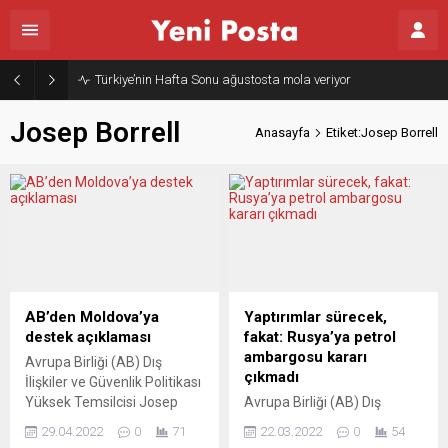
Türkiye’nin Hafta Sonu ağustosta mola veriyor
Josep Borrell
Anasayfa
Etiket:Josep Borrell
AB’den Moldova’ya
Yaptırımlar sürecek,
destek açıklaması
fakat: Rusya’ya petrol
ambargosu kararı
Avrupa Birliği (AB) Dış
çıkmadı
İlişkiler ve Güvenlik Politikası
Yüksek Temsilcisi Josep
Avrupa Birliği (AB) Dış
Borrell, Moldova’nın
İlişkiler ve Güvenlik Politikası
29.04.2022
0
71
22.03.2022
0
54
Transdinyester bölgesinde
Yüksek Temsilcisi Josep