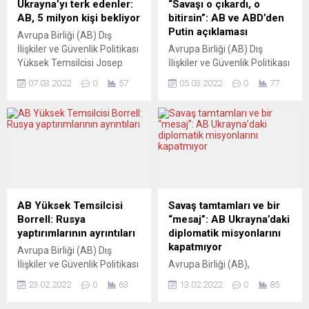
Ukrayna’yı terk edenler:
“Savaşı o çıkardı, o
Savaşın, binlerce can kaybı
Liderler Zirvesi’nin ikinci gün
AB, 5 milyon kişi bekliyor
bitirsin”: AB ve ABD’den
ile birlikte küresel
oturumlarının girişinde...
Putin açıklaması
Avrupa Birliği (AB) Dış
ekonomiye...
İlişkiler ve Güvenlik Politikası
Avrupa Birliği (AB) Dış
Yüksek Temsilcisi Josep
İlişkiler ve Güvenlik Politikası
Borrell, Rusya-Ukrayna
Yüksek Temsilcisi Josep
07.03.2022
0
57
05.03.2022
0
77
savaşı nedeniyle yaklaşık 5
Borrell ile ABD Dışişleri
milyon kişinin Ukrayna’yı
Bakanı Anthony Blinken,
terk etmesini beklediklerini
Ukrayna’daki savaşı Rusya
ve buna hazırlıklı olmaları
Devlet Başkanı Vladimir
gerektiğini belirtti. Josep
Putin’in çıkardığını ve Putin’in
Borrell, Fransa’nın
bitirmesi gerektiğini söyledi.
Montpellier kentinde
AB üyesi ülkelerin dışişleri
düzenlenen AB Kalkınma
bakanları ABD Dışişleri
Bakanları Toplantısı
Bakanı Blinken, İngiltere
AB Yüksek Temsilcisi
Savaş tamtamları ve bir
öncesinde Rusya-Ukrayna
Dışişleri Bakanı Liz Truss ve
Borrell: Rusya
“mesaj”: AB Ukrayna’daki
savaşına ilişkin
Kanada Dışişleri Bakanı...
yaptırımlarının ayrıntıları
diplomatik misyonlarını
açıklamalarda bulundu.
kapatmıyor
Avrupa Birliği (AB) Dış
Toplantının gündeminde
İlişkiler ve Güvenlik Politikası
Avrupa Birliği (AB),
Ukrayna’nın da...
Yüksek Temsilcisi Josep
Ukrayna’daki diplomatik
23.02.2022
0
63
13.02.2022
0
85
Borrell, Rusya’ya
misyonlarının açık olduğunu
uygulanacak yaptırımların,
bildirdi. AB Dış İlişkiler ve