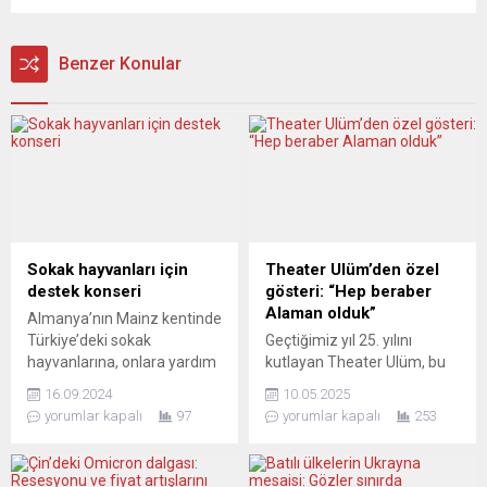
Benzer Konular
Sokak hayvanları için
Theater Ulüm’den özel
destek konseri
gösteri: “Hep beraber
Alaman olduk”
Almanya’nın Mainz kentinde
Türkiye’deki sokak
Geçtiğimiz yıl 25. yılını
hayvanlarına, onlara yardım
kutlayan Theater Ulüm, bu
eden gönüllülere ve
kapsamda hazırladığı özel
16.09.2024
10.05.2025
derneklere destek hedefiyle
oyun “Wir sind kollektiv
yorumlar kapalı
97
yorumlar kapalı
253
kurulan “Animalist – Animal
Deutsche geworden” (Hep
Help Foundation Istanbul”
beraber Alaman olduk) ile
derneği, “Yaşam için müzik!“
Ulm’de sahne aldı. Oyun,