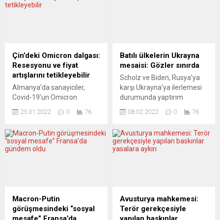
sloganıyla bir destek konseri
Almanya’daki Türk
düzenliyor.Mainz’da 21 Eylül
toplumunun son 25 yıldaki
Cumartesi günü
yaşamını, değişen koşulları,
gerçekleştirilecek konserde
alışkanlıkları ve Türk-Alman
Almanya’da son yıllarda
ilişkilerini ele alan bir
adından çokça sözedilen
yolculuğa çıkarıyor. Hikâye,
Çin’deki Omicron dalgası:
Batılı ülkelerin Ukrayna
“Türkçe sözlü, batı
Memet Daş’ın bundan 20
Resesyonu ve fiyat
mesaisi: Gözler sınırda
enstrümanlı ve orient
yıl...
artışlarını tetikleyebilir
Scholz ve Biden, Rusya’ya
melodili” müzik...
Almanya’da sanayiciler,
karşı Ukrayna’ya ilerlemesi
Covid-19’un Omicron
durumunda yaptırım
varyantının Çin’de yayılması
uygulanması konusunda
25.01.2022
0
76
08.02.2022
0
76
durumunda Alman şirketleri
anlaştı. Macron ise beş saat
için olumsuz sonuçlar
boyunca Putin’le görüştü.
doğabileceğini ve yeni fiyat
Batılı liderlerin Ukrayna
artışlarının ortaya
mesaisi bugün de devam
çıkabileceğini belirttiler.
etti. Almanya Başbakanı
Alman Sanayi Federasyonu
Olaf Scholz başbakan
(BDI), küresel ekonomiye
olduktan sonra ilk ABD
ilişkin “2022 Küresel
ziyaretini gerçekleştirdi.
Büyüme Görünümü 1:
Scholz, ABD Başkanı Joe
Macron-Putin
Avusturya mahkemesi:
Korona Döngüsündeki
Biden’la Washington’daki
görüşmesindeki “sosyal
Terör gerekçesiyle
Dünya Ekonomisi” başlıklı
görüşmesinde Ukrayna
mesafe” Fransa’da
yapılan baskınlar