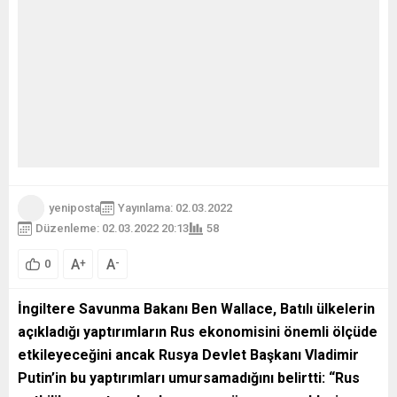
yeniposta
Yayınlama: 02.03.2022
Düzenleme: 02.03.2022 20:13
58
A
A
+
-
0
İngiltere Savunma Bakanı Ben Wallace, Batılı ülkelerin
açıkladığı yaptırımların Rus ekonomisini önemli ölçüde
etkileyeceğini ancak Rusya Devlet Başkanı Vladimir
Putin’in bu yaptırımları umursamadığını belirtti: “Rus