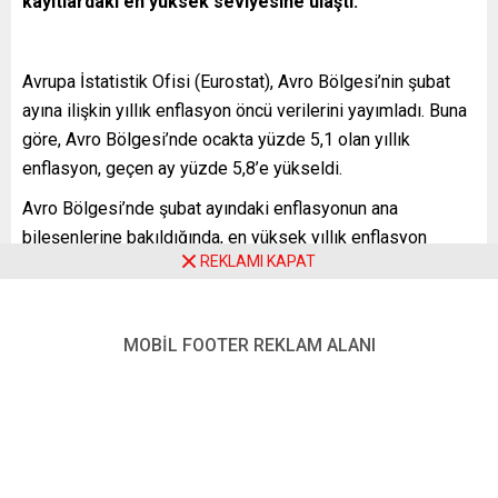
kayıtlardaki en yüksek seviyesine ulaştı.
Avrupa İstatistik Ofisi (Eurostat), Avro Bölgesi’nin şubat
ayına ilişkin yıllık enflasyon öncü verilerini yayımladı. Buna
göre, Avro Bölgesi’nde ocakta yüzde 5,1 olan yıllık
enflasyon, geçen ay yüzde 5,8’e yükseldi.
Avro Bölgesi’nde şubat ayındaki enflasyonun ana
bileşenlerine bakıldığında, en yüksek yıllık enflasyon
REKLAMI KAPAT
yüzde 31,7 ile enerjide gerçekleşti. Enerjiyi, yüzde 4,1 ile
gıda, alkol ve tütün ürünleri, yüzde 3 ile enerji dışı sanayi
ürünleri ve yüzde 2,5 ile hizmetler izledi.
MOBİL FOOTER REKLAM ALANI
Enflasyon, şubat ayında Almanya’da yüzde 5,5, Fransa’da
yüzde 4,1, İspanya’da yüzde 7,5, İtalya’da yüzde 6,2,
Hollanda’da yüzde 7,2, Belçika’da yüzde 9,6, Estonya’da
yüzde 12,4 ve Litvanya’da yüzde 13,9 seviyesinde ölçüldü.
Böylece Avro Bölgesi’nde şubat ayında enflasyon, verilerin