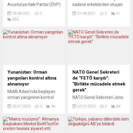
Avusturya Halk Partisi (ÖVP)
sadece erkeklerden oluşan
eski milletvekili Efgani
Jonges derneğinin 89 yıllık
28.08.2021
0
21.08.2021
0
31
Dönmez, Almanya’da aşırı
tarihinde ödül verdiği ilk
454
sağcı Almanya için
kadın oldu. Alma daha önce
Alternatif (AfD) partisinin
de Almanya’nın en büyük
Atatürk’lü seçim afişine sert
yağlı boya tablosunu
tepki gösterdi. Dönmez,
yapmıştı. Almanya’nın
konuya ilişkin kendi web
Düsseldorf kentinde üyeleri
sitesinde bir açıklama
sadece erkeklerden oluşan
yaparak, afişi “seçim
Düsseldorfer Jonges
zamanlarına odaklanmış
(Düsseldorflu Delikanlılar)
zekâ yoksunluğu” sözleriyle
derneği, kuruluşundan bu
Yunanistan: Orman
NATO Genel Sekreteri
değerlendirdi. Sivas
yana ilk kez bir kadın
yangınları kontrol altına
de “FETÖ karşıtı”:
doğumlu 44 yaşındaki
sanatçıya ödül verdi....
alınamıyor
“Birlikte mücadele etmek
Efgani Dönmez
gerek”
Midilli Adası’nda başlayan
“www.efganidönmez.at”
orman yangınının kontrol
NATO Genel Sekreteri Jens
web sitesinde ırkçı parti...
altına alınamaması
Stoltenberg, karşılaşılan
25.07.2022
0
96
05.07.2022
0
84
nedeniyle, Vrisa
tüm güvenlik tehditleriyle
bölgesindeki yerleşim
mücadele edilmesi
alanlarının tahliye
gerektiğine işaret ederek
edilmesine karar verildi.
“Hem daha agresif bir Rusya
Yunan basınındaki haberlere
hem elbette FETO terörü”