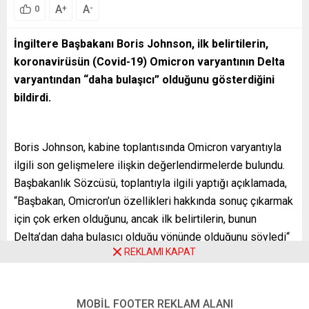
A
A
+
-
0
İngiltere Başbakanı Boris Johnson, ilk belirtilerin,
koronavirüsün (Covid-19) Omicron varyantının Delta
varyantından “daha bulaşıcı” olduğunu gösterdiğini
bildirdi.
Boris Johnson, kabine toplantısında Omicron varyantıyla
ilgili son gelişmelere ilişkin değerlendirmelerde bulundu.
Başbakanlık Sözcüsü, toplantıyla ilgili yaptığı açıklamada,
“Başbakan, Omicron’un özellikleri hakkında sonuç çıkarmak
için çok erken olduğunu, ancak ilk belirtilerin, bunun
Delta’dan daha bulaşıcı olduğu yönünde olduğunu söyledi“
REKLAMI KAPAT
ifadesini kullandı.
Sözcü, Başbakan’ın üst düzey ekibi arasında hükümetin bu
kış Covid-19’la mücadelede B planı önlemlerini getirip
MOBİL FOOTER REKLAM ALANI