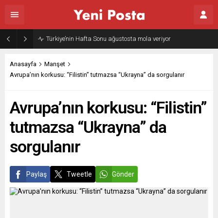
Gazze’nin geleceği: Teknokratik kontrol mü, kolonializm mi?
Anasayfa
Manşet
Avrupa’nın korkusu: “Filistin” tutmazsa “Ukrayna” da sorgulanır
Avrupa’nın korkusu: “Filistin”
tutmazsa “Ukrayna” da
sorgulanır
Paylaş
Tweetle
Gönder