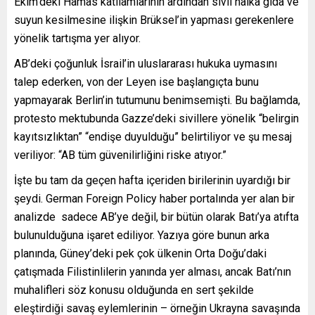
Ekim’deki Hamas katliamlarının ardından sivil halka gıda ve
suyun kesilmesine ilişkin Brüksel’in yapması gerekenlere
yönelik tartışma yer alıyor.
AB’deki çoğunluk İsrail’in uluslararası hukuka uymasını
talep ederken, von der Leyen ise başlangıçta bunu
yapmayarak Berlin’in tutumunu benimsemişti. Bu bağlamda,
protesto mektubunda Gazze’deki sivillere yönelik “belirgin
kayıtsızlıktan” “endişe duyulduğu” belirtiliyor ve şu mesaj
veriliyor: “AB tüm güvenilirliğini riske atıyor.”
İşte bu tam da geçen hafta içeriden birilerinin uyardığı bir
şeydi. German Foreign Policy haber portalında yer alan bir
analizde sadece AB’ye değil, bir bütün olarak Batı’ya atıfta
bulunulduğuna işaret ediliyor. Yazıya göre bunun arka
planında, Güney’deki pek çok ülkenin Orta Doğu’daki
çatışmada Filistinlilerin yanında yer alması, ancak Batı’nın
muhalifleri söz konusu olduğunda en sert şekilde
eleştirdiği savaş eylemlerinin – örneğin Ukrayna savaşında