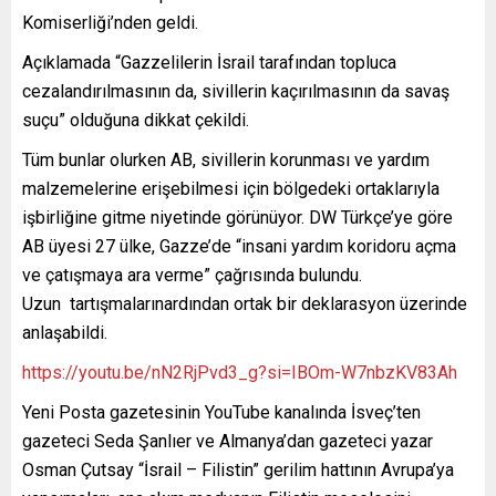
Komiserliği’nden geldi.
Açıklamada “Gazzelilerin İsrail tarafından topluca
cezalandırılmasının da, sivillerin kaçırılmasının da savaş
suçu” olduğuna dikkat çekildi.
Tüm bunlar olurken AB, sivillerin korunması ve yardım
malzemelerine erişebilmesi için bölgedeki ortaklarıyla
işbirliğine gitme niyetinde görünüyor. DW Türkçe’ye göre
AB üyesi 27 ülke, Gazze’de “insani yardım koridoru açma
ve çatışmaya ara verme” çağrısında bulundu.
Uzun tartışmalarınardından ortak bir deklarasyon üzerinde
anlaşabildi.
https://youtu.be/nN2RjPvd3_g?si=IBOm-W7nbzKV83Ah
Yeni Posta gazetesinin YouTube kanalında İsveç’ten
gazeteci Seda Şanlıer ve Almanya’dan gazeteci yazar
Osman Çutsay “İsrail – Filistin” gerilim hattının Avrupa’ya