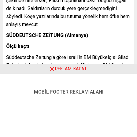
şeklinde nitelerken, Filistin topraklarındaki “boğucu işgali”
de kınadı. Saldırıların durduk yere gerçekleşmediğini
söyledi. Köşe yazılarında bu tutuma yönelik hem öfke hem
anlayış mevcut.
SÜDDEUTSCHE ZEİTUNG (Almanya)
Ölçü kaçtı
Süddeutsche Zeitung’a göre İsrail’in BM Büyükelçisi Gilad
Erdan’ın dehşete kapılması normal: “Guterres, BM Genel
REKLAMI KAPAT
Sekreteri olarak kendisini güçsüzlerin savunucusu olarak
görüyor. Bu asil bir yaklaşım olsa da mevcut durumda
kendisini hataya sürükledi. Dünyanın baş diplomatı olarak
MOBİL FOOTER REKLAM ALANI
Hamas zulmünü en açık ifadelerle kınamıyorsanız, ölçüyü
kaçırmışsınızdır. Guterres konuşmasında teröristlerin
şiddetine karşı çıktı belki, ama bu tavrı saldırıyı
görelileştirmiş olduğu gerçeğini ortadan kaldırmıyor.”
TAZ, DİE TAGESZEİTUNG (Almanya)