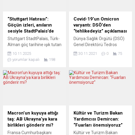
gazetecilere açıklamada
önlemler içeren yeni
bulunan Dendias, Ukrayna,
paketini açıkladı. Buna göre,
Batı Balkanlar ve Libya
AB Komisyonu, savaşın
“Stuttgart Hatırası”:
Covid-19’un Omicron
konularının gündemde
sonuçlarında etkilenen
Göçün izleri, anıların
varyantı: DSÖ’den
olduğunu söyledi. Dendias,
üreticilere yardımcı olmak
sesiyle StadtPalais’de
“tehlikedeyiz” açıklaması
mevkidaşlarını 3 Nisan’da
için kriz rezervinden 500
Stuttgart StadtPalais, Türk-
Dünya Sağlık Örgütü (DSÖ)
Odessa’ya yaptığı ziyaret
milyon avro destek verecek.
Alman göç tarihine ışık tutan
Genel Direktörü Tedros
hakkında bilgilendireceğini
Üye ülkeler,...
özel bir sergiyle
Adhanom Ghebreyesus,
belirterek “Yunanistan’ın
10.11.2025
30.11.2021
0
75
ziyaretçilerini geçmişe
yeni tip koronavirüsün
Odessa ve Mariupol’e...
yorumlar kapalı
198
doğru bir yolculuğa
(Covid-19) Omicron
çıkarıyor. “Stuttgart Hatırası.
varyantına ilişkin, “Yüksek
Deutsch-Türkische
oranda mutasyona uğramış
Erinnerungen” (Stuttgart
Omicron varyantının ortaya
Hatırası. Türk-Alman
çıkması, durumumuzun ne
Anıları) başlıklı sergi, Türk
kadar tehlikede olduğunun
göçmenlerin ve ailelerinin
altını çiziyor” dedi.
kişisel fotoğraflarını ve
Ghebreyesus, DSÖ’nün en
hikâyelerini bir araya
üst karar alma organı Dünya
Macron’un kuyuya attığı
Kültür ve Turizm Bakan
getiriyor. 9 Ekim – 14 Aralık
Sağlık Asamblesinin (DSA)
taş: AB Ukrayna’ya kara
Yardımcısı Demircan:
tarihleri arasında ücretsiz
özel oturumunun açılışında
birlikleri gönderir mi?
“Fuarları önemsiyoruz”
olarak gezilebilen
konuştu. Omicron
Fransa Cumhurbaşkanı
Kültür ve Turizm Bakan
sergi, StadtPalais –
varyantının...