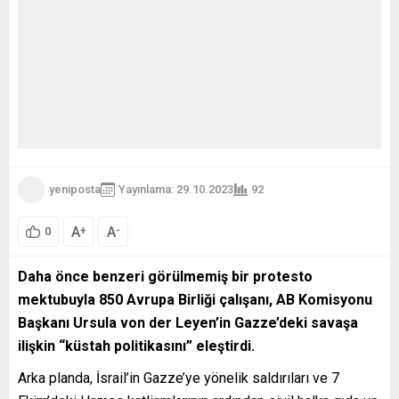
yeniposta
Yayınlama: 29.10.2023
92
A
A
+
-
0
Daha önce benzeri görülmemiş bir protesto
mektubuyla 850 Avrupa Birliği çalışanı, AB Komisyonu
Başkanı Ursula von der Leyen’in Gazze’deki savaşa
ilişkin “küstah politikasını” eleştirdi.
Arka planda, İsrail’in Gazze’ye yönelik saldırıları ve 7