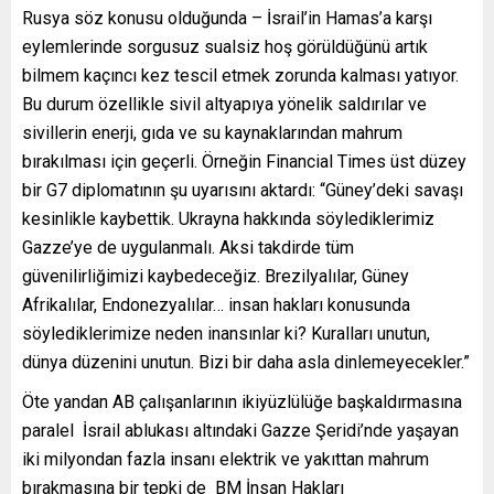
Rusya söz konusu olduğunda – İsrail’in Hamas’a karşı
eylemlerinde sorgusuz sualsiz hoş görüldüğünü artık
bilmem kaçıncı kez tescil etmek zorunda kalması yatıyor.
Bu durum özellikle sivil altyapıya yönelik saldırılar ve
sivillerin enerji, gıda ve su kaynaklarından mahrum
bırakılması için geçerli. Örneğin Financial Times üst düzey
bir G7 diplomatının şu uyarısını aktardı: “Güney’deki savaşı
kesinlikle kaybettik. Ukrayna hakkında söylediklerimiz
Gazze’ye de uygulanmalı. Aksi takdirde tüm
güvenilirliğimizi kaybedeceğiz. Brezilyalılar, Güney
Afrikalılar, Endonezyalılar… insan hakları konusunda
söylediklerimize neden inansınlar ki? Kuralları unutun,
dünya düzenini unutun. Bizi bir daha asla dinlemeyecekler.”
Öte yandan AB çalışanlarının ikiyüzlülüğe başkaldırmasına
paralel İsrail ablukası altındaki Gazze Şeridi’nde yaşayan
iki milyondan fazla insanı elektrik ve yakıttan mahrum
bırakmasına bir tepki de BM İnsan Hakları