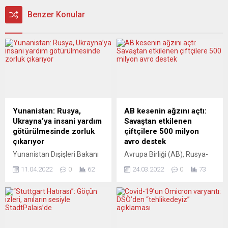
Benzer Konular
Yunanistan: Rusya,
AB kesenin ağzını açtı:
Ukrayna’ya insani yardım
Savaştan etkilenen
götürülmesinde zorluk
çiftçilere 500 milyon
çıkarıyor
avro destek
Yunanistan Dışişleri Bakanı
Avrupa Birliği (AB), Rusya-
Nikos Dendias, Rusya’nın
Ukrayna savaşının gıda
11.04.2022
0
62
24.03.2022
0
73
Ukrayna’ya insan yardım
üreticilerine olan etkisini
götürülmesinde zorluklar
hafifletmek için 500 milyon
çıkardığını bildirdi.
avroluk fon sağlayacak. AB
Lüksemburg’da düzenlenen
Komisyonu, Rusya-Ukrayna
Avrupa Birliği (AB) Dışişleri
savaşında tarım sektörünü
Bakanları Toplantısı girişinde
desteklemeye yönelik