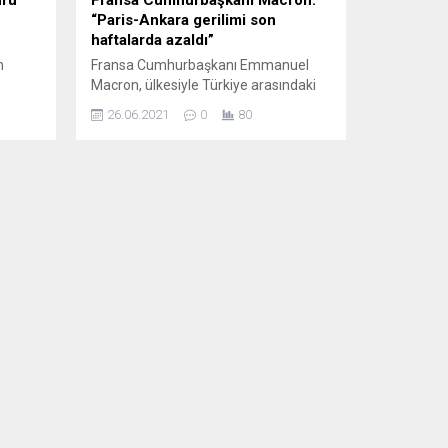
“Paris-Ankara gerilimi son
haftalarda azaldı”
m
Fransa Cumhurbaşkanı Emmanuel
Macron, ülkesiyle Türkiye arasındaki
gerilimin son haftalarda azaldığını
26.06.2021
0
80
ni
ifade etti. Macron, Avrupa Birliği (AB)
r
zirvesinin düzenlendiği Brüksel’de
ç
yaptığı basın toplantısında, Paris ile
NATO’ta
Ankara arasındaki gerilimin son
dirdi.
haftalarda düştüğünü belirtti.
sal
Cumhurbaşkanı Macron, AB
ine...
ülkelerinin yaz boyunca tetikte
olacağını, bununla birlikte Türkiye ile
yeniden ortak çalışma içine
gireceklerini kaydetti....