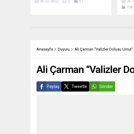
06.02.2022
0
61
06.1
Dulin, yaptığı açıklamada, Emir
Rassem
108
Abdülkadir’in heykeline
muhal
gerçekleştirilen saldırıya ilişkin
önerg
soruşturma başlatıldığını duyurdu.
karşı 
Indre-et-Loire Bölge Meclisi Başkanı
Cumhu
Jean-Gerard Paumier, saldırıyı “çirkin
Macron
ve skandal” olarak nitelendirdi.
geleceğ
Paumier, Emir Abdülkadir’in Doğu ile
yaratı
Anasayfa
Duyuru
Ali Çarman “Valizler Dolusu Umut” 
Batı arasında diyaloğu temsil eden
nedenle
bir...
Ali Çarman “Valizler D
Paylaş
Tweetle
Gönder