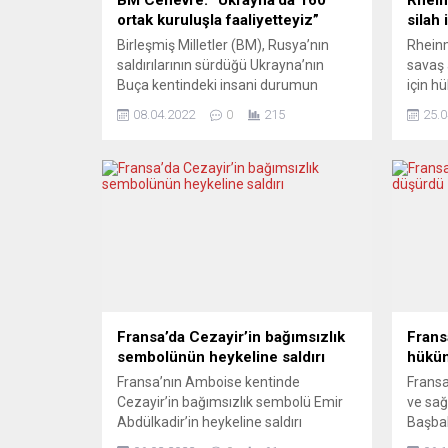
ortak kuruluşla faaliyetteyiz”
silah 
Birleşmiş Milletler (BM), Rusya’nın
Rheinm
saldırılarının sürdüğü Ukrayna’nın
savaş 
Buça kentindeki insani durumun
için h
“korkunç” olduğunu belirtti. 4,3 milyon
Alman
08.04.2022
0
215
25.0
Ukraynalı yurtdışına göç etti. BM
Ukrayn
Cenevre Ofisindeki basın
konusu
toplantısında konuşan BM İnsani İşler
gerekt
Koordinasyon Ofisi Sözcüsü Jens
bilgi 
Laerke, BM İnsani İşlerden Sorumlu
savunm
Genel Sekreter Yardımcısı ve Acil
Marder
Yardım Koordinatörü Martin
aracını
Griffiths’in Ukrayna ziyaretine...
Fransa’da Cezayir’in bağımsızlık
Frans
sembolünün heykeline saldırı
hüküm
Fransa’nın Amboise kentinde
Fransa’
Cezayir’in bağımsızlık sembolü Emir
ve sağ
Abdülkadir’in heykeline saldırı
Başbak
düzenlendi. Tours Savcısı Gregoire
hüküme