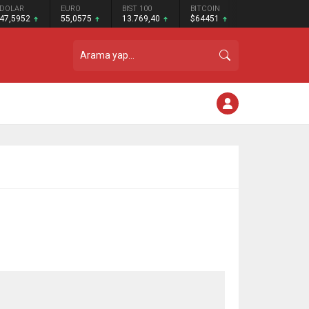
DOLAR
EURO
BIST 100
BITCOIN
47,5952
55,0575
13.769,40
$64451