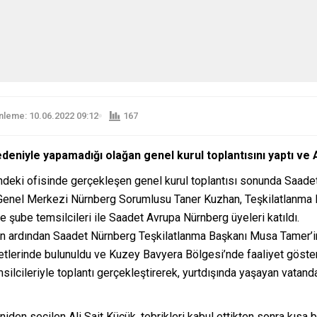
leme: 10.06.2022 09:12
167
iyle yapamadığı olağan genel kurul toplantısını yaptı ve Al
ndeki ofisinde gerçekleşen genel kurul toplantısı sonunda Saadet
a Genel Merkezi Nürnberg Sorumlusu Taner Kuzhan, Teşkilatlanma 
 şube temsilcileri ile Saadet Avrupa Nürnberg üyeleri katıldı.
n ardından Saadet Nürnberg Teşkilatlanma Başkanı Musa Tamer’in 
tlerinde bulunuldu ve Kuzey Bavyera Bölgesi’nde faaliyet gösteren
ilcileriyle toplantı gerçekleştirerek, yurtdışında yaşayan vatanda
en seçilen Ali Sait Küçük, tebrikleri kabul ettikten sonra kısa bi