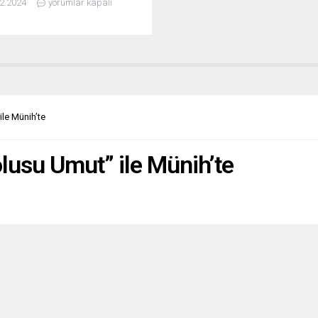
2.2024
yorumlar kapalı
blement National (RN), sol
efetin sunduğu gensoru
esine destek vererek hükümete
çoğunluğu sağladı. Bu durum,
rbaşkanı Emmanuel
’un liderliğindeki Fransa’nın
i için büyük belirsizlik
rken, yorumcular krizin
ile Münih’te
rini ve olası...
olusu Umut” ile Münih’te