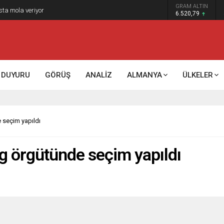
GRAM ALTIN
sta mola veriyor
6.520,79
DUYURU
GÖRÜŞ
ANALİZ
ALMANYA
ÜLKELER
 seçim yapıldı
g örgütünde seçim yapıldı