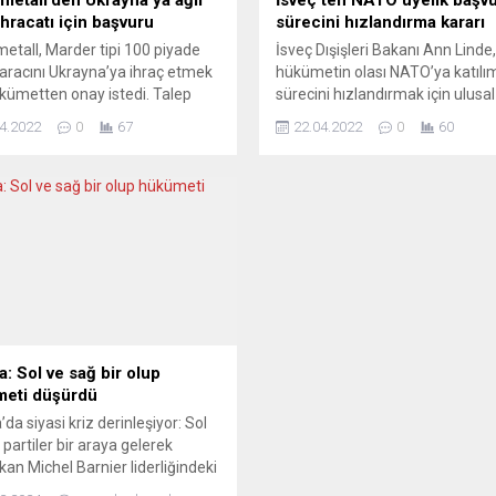
ihracatı için başvuru
sürecini hızlandırma kararı
etall, Marder tipi 100 piyade
İsveç Dışişleri Bakanı Ann Linde,
aracını Ukrayna’ya ihraç etmek
hükümetin olası NATO’ya katılı
ükümetten onay istedi. Talep
sürecini hızlandırmak için ulusal
ya Başbakanı Scholz’un
güvenlik raporunun iki haftada
4.2022
0
67
22.04.2022
0
60
a’ya ağır silah gönderme
tamamlanmasına karar verildiği
nda net bir duruş sergilemesini
söyledi. Savunma Bakanı Pete
irecek. Reuters haber ajasına
Hultqvist ile bir araya gelen İsve
veren bir kaynak, Alman
Dışişleri Bakanı Linde, İsveç’in 
a sanayi şirketi Rheinmetall’in
üyelik başvuru sürecini değerlen
 tipi 100 eski piyade savaş
Linde, “NATO için hazırlanan ulu
 Ukrayna’ya ihraç...
güvenlik raporunun 31 Mayıs yer
a: Sol ve sağ bir olup
eti düşürdü
da siyasi kriz derinleşiyor: Sol
 partiler bir araya gelerek
an Michel Barnier liderliğindeki
ti düşürdü. Sağ popülist