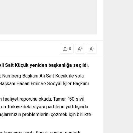
A
A
+
-
0
i Sait Küçük yeniden başkanlığa seçildi.
 Nürnberg Başkanı Ali Sait Küçük ile yola
Başkanı Hasan Emir ve Sosyal İşler Başkanı
faaliyet raporunu okudu. Tamer, “50 sivil
 Türkiye’deki siyasi partilerin yurtdışında
şlarımızın problemlerini çözmek için birlikte
r konuşma yaptı. Küçük, şunları söyledi: