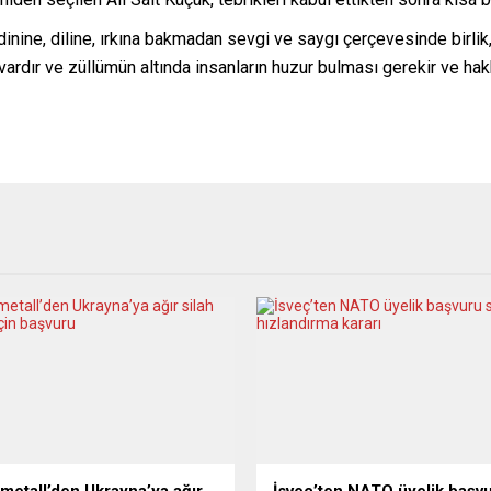
inine, diline, ırkına bakmadan sevgi ve saygı çerçevesinde birlik
vardır ve züllümün altında insanların huzur bulması gerekir ve h
metall’den Ukrayna’ya ağır
İsveç’ten NATO üyelik başv