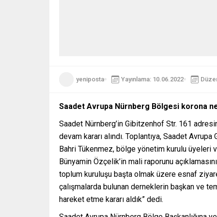
yeniposta
Yayınlama: 10.06.2022
Düzen
Saadet Avrupa Nürnberg Bölgesi korona neden
Saadet Nürnberg’in Gibitzenhof Str. 161 adresi
devam kararı alındı. Toplantıya, Saadet Avrup
Bahri Tükenmez, bölge yönetim kurulu üyeleri ve
Bünyamin Özçelik’in mali raporunu açıklamasını
toplum kuruluşu başta olmak üzere esnaf ziyare
çalışmalarda bulunan derneklerin başkan ve tems
hareket etme kararı aldık” dedi.
Saadet Avrupa Nürnberg Bölge Başkanlığına yenid