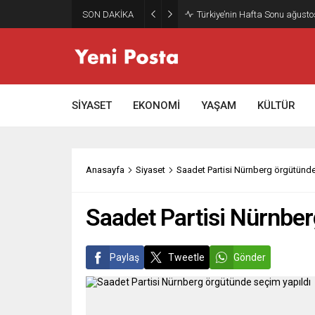
SON DAKİKA
Türkiye’nin Hafta Sonu ağusto
SİYASET
EKONOMİ
YAŞAM
KÜLTÜR
Anasayfa
Siyaset
Saadet Partisi Nürnberg örgütünde
Saadet Partisi Nürnber
Paylaş
Tweetle
Gönder