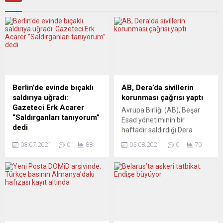
Berlin’de evinde bıçaklı
AB, Dera’da sivillerin
saldırıya uğradı:
korunması çağrısı yaptı
Gazeteci Erk Acarer
Avrupa Birliği (AB), Beşar
“Saldırganları tanıyorum”
Esad yönetiminin bir
dedi
haftadır saldırdığı Dera
Almanya’da yaşamını
ilindeki sivillerin korunması
08.07.2021
0
88
05.08.2021
0
70
sürdüren gazeteci yazar Erk
ve siyasi çözümün yol
Acarer evinde yumruklu ve
haritasına bağlı kalınması
bıçaklı saldırıya uğradı.
çağrısında bulundu. AB Dış
Acarer saldırıya uğradığını
İlişkiler ve Güvenlik Politikası
Twitter hesabından
Yüksek Temsilcisi Joseph
duyurdu. Avrupa, Hollandalı
Borrell’in ofisinden yapılan
gazeteci Peter R. de Vries’e
yazılı açıklamada, Suriye’nin
yönelik silahlı ağır saldırıyı
güneybatısının “2018’den bu