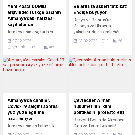
konuşurken, yaşamını
yana görülen en kötü ve
Yeni Posta DOMiD
Belarus’ta askeri tatbikat:
Almanya’nın başkenti
ölümcül şiddeti” yaşadığı
arşivinde: Türkçe basının
Endişe büyüyor
Berlin’de sürdüren gazeteci
belirtildi. “Dera...
Almanya’daki hafızası
Rusya ve Belarus’un,
yazar Erk Acerer’in evinde
kayıt altında
Polonya ve Ukrayna
uğradığı yumruklu, bıçaklı
Almanya’nın göç tarihini
yakınlarında düzenlediği
saldırı sosyal medyaya
belgeleyen en önemli
büyük askeri tatbikat,
bomba gibi düştü....
07.12.2025
13.02.2022
0
66
kurumlardan Almanya
seslerin tonunu ve korkuları
yorumlar kapalı
489
Göçün Dokümantasyon
artırıyor. ABD Başkanı
Merkezi (DOMiD –
Biden, ABD vatandaşlarının
Dokumentationszentrum
Ukrayna’dan derhal
und Museum über die
ayrılmaları çağrısında
Migration in Deutschland),
bulundu. NATO Genel
Türkçe basının en köklü
Sekreteri Stoltenberg ise
yayınlarından Yeni Posta’nın
mevcut durumu “tehlikeli bir
ve ürünlerinin geniş
an” olarak nitelendirdi.
kapsamlı baskılı arşivini
Yorumcular, Doğu
Almanya’da camiler,
Çevreciler Alman
bünyesine kattı. Kurucusu ve
Avrupa’daki bakış açılarına
Covid-19 salgını sonrası
hükümetinin iklim
yayıncısı Mustafa
ışık tutuyor. MAALEHT
yüz yüze eğitime
politikasını protesto etti
Bozdurgut yönetimindeki
(Estonya) CAN...
hazırlanıyor
Başkent Berlin’de Almanya
Yeni Posta’nın 1992’den
Almanya’nın en kalabalık
Gıda ve Tarım Bakanlığı
bugüne uzanan kâğıt
eyaleti ve 1 milyona yakın
binasına giden caddeleri
gazete serüvenine...
24.08.2021
0
20.08.2021
0
76