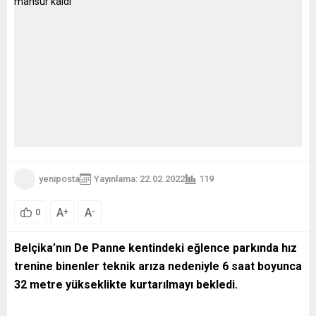
yeniposta
Yayınlama: 22.02.2022
119
A
A
+
-
0
Belçika’nın De Panne kentindeki eğlence parkında hız
trenine binenler teknik arıza nedeniyle 6 saat boyunca
32 metre yükseklikte kurtarılmayı bekledi.