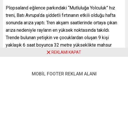
Plopsaland eğlence parkındaki “Mutluluğa Yolculuk” hız
treni, Batı Avrupa’da şiddetli fırtınanın etkili olduğu hafta
sonunda arıza yaptı. Tren akşam saatlerinde ortaya çıkan
arıza nedeniyle rayların en yüksek noktasında takıldı.
Trende bulunan yetişkin ve çocuklardan oluşan 9 kişi
yaklaşık 6 saat boyunca 32 metre yükseklikte mahsur
kaldı.
REKLAMI KAPAT
Parka gönderilen itfaiye ekipleri mahsur kalanları gece
yarısına doğru kurtarabildi. Trenden indirilenler hastaneye
MOBİL FOOTER REKLAM ALANI
götürüldü. Mahsur kalanların soğuk hava ve sert esen
rüzgâr nedeniyle vücut ısılarının düştüğü yolunda belirtiler
gösterdiği, ancak sağlık durumlarının iyi olduğu belirtildi.
Hafta sonunda Belçika’nın da aralarında bulunduğu Batı
Avrupa ülkelerinde rüzgârın saatteki hızı zaman zaman
120 kilometreyi bulmuştu.
Lunaparktaki hız treninde oluşan arızaya, rüzgarda uçan ve