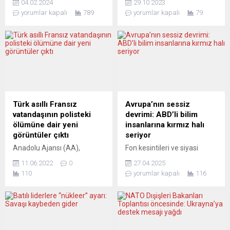
04.02.2024
29.10.2023
gibi, en çok konuşulan ve
yaşanan soykırım Avrupa
yorumlar kapalı
789
yorumlar kapalı
79
Almanya dışından
medyasında kendisine nasıl
kaynaklanan ikinci büyük dil,
yer buluyor? -Filistin halkına
Türkçe. Onu yıllarca hemen
uyguladığı orantısız gücü
ardından Rusça izliyordu.
“meşru müdaafa” olarak
“Ukraynaca”nın Rusçadan
sunan İsrail’in 7 bin sivili
koparılmasından ve 1
öldürmesinin meşru
milyona yakın Ukrayna
müdafaa ile bir ilgisi kalmış
göçmeninin Almanya’daki
mıdır? -İsrail’in 21. yüzyılın
toplumsal yaşama
başlarına kara leke olarak
Türk asıllı Fransız
Avrupa’nın sessiz
katılmasından beri
geçecek bu savaşı
vatandaşının polisteki
devrimi: ABD’li bilim
Türkçenin bu ülkede en çok
uluslararası hukuka uzun
ölümüne dair yeni
insanlarına kırmız halı
konuşulan ikinci büyük dil
zamandır ters...
görüntüler çıktı
seriyor
olma özelliğini perçinlediğini,
Anadolu Ajansı (AA),
Fon kesintileri ve siyasi
yani...
Fransız polisinin geçen yıl
baskılarla boğuşan ABD’li
11.06.2022
0
27.04.2025
gözaltına aldığı ve ters
akademisyenlere Avrupa
110
yorumlar kapalı
116
kelepçe takarak yüz üstü
kırmızı halı seriyor: “Özgürce
yatırdığı 35 yaşındaki Türk
araştırın, sınırsız destek
asıllı Fransız vatandaşı
alın!” Peki bu cazip teklif,
Merter Keskin’in nezarette
bilimin geleceğini kurtarabilir
kelepçeleri çözülmeye
mi? BİR BAŞKANIN KARARI,
çalışıldığı sırada vücuduna
BİLİM DÜNYASINDA