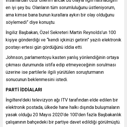
insanlardan özür dilerim ancak bu olayla ilgili hatırladığım
en iyi şey bu. Olanların tüm sorumluluğunu üstleniyorum,
ama kimse bana bunun kurallara aykırı bir olay olduğunu
söylemedi” diye konuştu.
İngiliz Başbakan, Özel Sekreteri Martin Reynolds’un 100
kişiye gönderdiği ve “kendi içkinizi getirin” yazılı elektronik
postayı ertesi gün gördüğünü iddia etti.
Johnson, parlamentoyu kasten yanlış yönlendiğinin ortaya
çıkması durumunda istifa edip etmeyeceğinin sorulması
üzerine ise partilerle ilgili yürütülen soruşturmanın
sonucunun beklenmesini istedi.
PARTİ İDDİALARI
İngiltere’deki televizyon ağı ITV tarafından elde edilen bir
elektronik postada, ülkede hane halkı dışında buluşmaların
yasak olduğu 20 Mayıs 2020’de 100’den fazla Başbakanlık
çalışanının bahçedeki bir partiye davet edildiği görülmüştü.