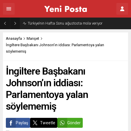
Gazze’nin geleceği: Teknokratik kontrol mü, kolonializm mi?
Anasayfa
Manşet
İngiltere Başbakanı Johnson’ın iddiası: Parlamentoya yalan
söylememiş
İngiltere Başbakanı
Johnson’ın iddiası:
Parlamentoya yalan
söylememiş
Paylaş
Tweetle
Gönder