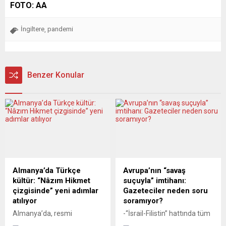
FOTO: AA
İngiltere
pandemi
,
Benzer Konular
Almanya’da Türkçe
Avrupa’nın “savaş
kültür: “Nâzım Hikmet
suçuyla” imtihanı:
çizgisinde” yeni adımlar
Gazeteciler neden soru
atılıyor
soramıyor?
Almanya’da, resmi
-“İsrail-Filistin” hattında tüm
istatistiklerde de görüldüğü
dünyanın gözleri önünde