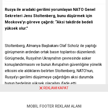
Rusya ile aradaki gerilimi yorumlayan NATO Genel
Sekreteri Jens Stoltenberg, bunu düşürmek için
Moskova
’yı göreve çağırdı: “Aksi takdirde bedeli
yüksek olur.”
Stoltenberg, Almanya Başbakanı Olaf Scholz ile yaptığı
görüşmenin ardından ortak basın toplantısı düzenlendi.
Görüşmede, Rusya’nın Ukrayna’nın çevresinde asker
konuşlandırmasını ve bunun Avrupa’nın güvenliğine yönelik
etkisini ele aldıklarını belirten Stoltenberg, NATO’nun,
Rusya’yı gerilimi düşürmeye çağırdığını aksi durumda
bunun bedelinin yüksek olacağını ifade etti.
REKLAMI KAPAT
Stoltenberg, geçen hafta NATO-Rusya Konseyi
kapsamında bir araya gelindiğini anımsatarak, yapıcı sonuç
elde etme hedefiyle yeniden masaya oturmaya hazır
MOBİL FOOTER REKLAM ALANI