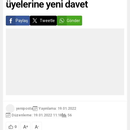
üyelerine yeni davet
ülkelerin yanı sıra üye
olmayan ülkelerden de
bakanların...
Paylaş
Tweetle
Gönder
yeniposta
Yayınlama: 19.01.2022
Düzenleme: 19.01.2022 11:18
56
A
A
+
-
0