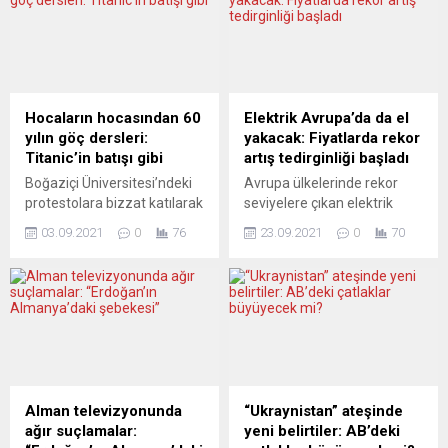
Hocaların hocasından 60
Elektrik Avrupa’da da el
yılın göç dersleri:
yakacak: Fiyatlarda rekor
Titanic’in batışı gibi
artış tedirginliği başladı
Boğaziçi Üniversitesi’ndeki
Avrupa ülkelerinde rekor
protestolara bizzat katılarak
seviyelere çıkan elektrik
destek veren “hocaların
fiyatları, gerek siyasilerin
03.09.2021
0
76
23.09.2021
0
70
hocası” Prof. Dr. Nermin
gerekse tüketicilerin ana
Abadan Unat, yakında 100
gündeminde yer alıyor.
yaşına giriyor. Gazeteci
Avrupa Birliği (AB) üyesi
Gürsel Köksal, 60 yıldır göç
ülkelerin enerji bakanları,
politikalarını eleştirel bir
artan doğalgaz ve elektrik
yaklaşımla gözlemleyen
fiyatları ile buna karşı
Prof. Dr. Unat ile görüştü.
atılabilecek adımları
Nermin Abadan Unat’a göre,
görüşmek üzere dönem
son zamanlardaki göç
başkanı Slovenya ev
Alman televizyonunda
“Ukraynistan” ateşinde
hareketleri aslında bir
sahipliğinde bir araya geldi.
ağır suçlamalar:
yeni belirtiler: AB’deki
“kaçış”: Tek hedefleri
Toplantıya, AB Komisyonu