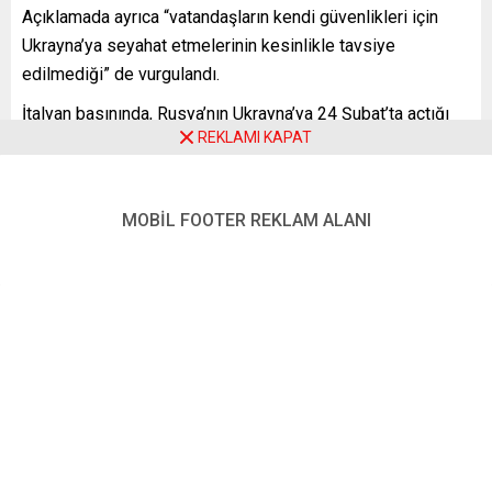
Açıklamada ayrıca “vatandaşların kendi güvenlikleri için
Ukrayna’ya seyahat etmelerinin kesinlikle tavsiye
edilmediği” de vurgulandı.
İtalyan basınında, Rusya’nın Ukrayna’ya 24 Şubat’ta açtığı
REKLAMI KAPAT
savaşta iki tarafta da savaşan İtalyanlar olduğuna dair
haberler çıkmıştı.
YENİ POSTA – ROMA
MOBİL FOOTER REKLAM ALANI
FOTO: AA
İtalya Dışişleri Bakanlığı
İtalyanlar
Rusya - Ukrayna savaşı
Ukrayna
,
,
,
Benzer Konular