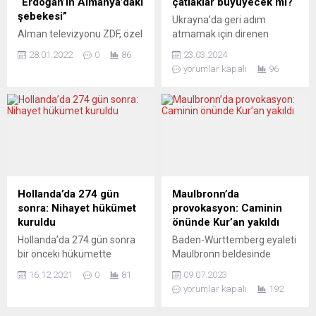
“Erdoğan’ın Almanya’daki
çatlaklar büyüyecek mi?
canlarını kurtarmak.
Enerjiden Sorumlu Üyesi
şebekesi”
Ukrayna’da geri adım
Titanic’in...
Kadri Simson...
Alman televizyonu ZDF, özel
atmamak için direnen
bir haber programında
Atlantik acımasızlığı sadece
28.01.2022
0
86
23.03.2024
“Erdoğans Schattenreich.
bölge halkını vurmuyor, Batı
yorumlar kapalı
96
Das Netzwerk des
Avrupa’yı da sarsıyor. Cuma
türkischen Präsidenten in
Kıvılcımları’nın yeni
Deutschland” (“Erdoğan’ın
programında “Ukraynistan
Gölge İmparatorluğu. Türk
ateşinin” geçmişte ve bugün
Başkan’ın Almanya’daki
neleri, neden yaktığı
Şebekesi”) başlığıyla bir
işleniyor. Cemil Fuat Hendek
haber yayımlandı. Haberde
100 yılı çok aşan bu tarihsel
sert belge, bilgi ve iddialar
çatışma alanına örneklerle
sergilendi. Kamuya ait
dikkat çekerken, Osman
Hollanda’da 274 gün
Maulbronn’da
Alman İkinci Televizyonu
Çutsay, “Ukraynistan”
sonra: Nihayet hükümet
provokasyon: Caminin
(ZDF), haber programı “ZDF
macerasının Avrupa’da bir
kuruldu
önünde Kur’an yakıldı
Zoom”da Erdoğan rejimi ve
süre...
Hollanda’da 274 gün sonra
Baden-Württemberg eyaleti
onun...
bir önceki hükümette
Maulbronn beldesinde
bulunan partilerden oluşan
Diyanet İşleri Türk İslam
16.12.2021
0
81
09.07.2023
koalisyon hükümeti kuruldu.
Birliği’ne (DİTİB) bağlı Mimar
yorumlar kapalı
192
Uzun süren koalisyon
Sinan Camii’nin önüne
görüşmeleri sonucunda
Kur’an-ı Kerim yakılarak