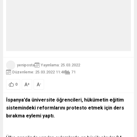
yeniposta
Yayınlama: 25.03.2022
Düzenleme: 25.03.2022 11:48
71
A
A
+
-
0
İspanya’da üniversite öğrencileri, hükümetin eğitim
sistemindeki reformlarını protesto etmek için ders
bırakma eylemi yaptı.