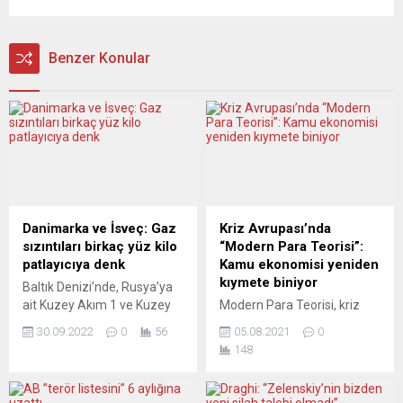
Benzer Konular
Danimarka ve İsveç: Gaz
Kriz Avrupası’nda
sızıntıları birkaç yüz kilo
“Modern Para Teorisi”:
patlayıcıya denk
Kamu ekonomisi yeniden
kıymete biniyor
Baltık Denizi’nde, Rusya’ya
ait Kuzey Akım 1 ve Kuzey
Modern Para Teorisi, kriz
Akım 2 boru hatlarında
koşullarında tüm dikkatleri
30.09.2022
0
56
05.08.2021
0
sabotaj sonrası meydana
üzerine çekmeyi başarmış
148
gelen sızıntıların birkaç yüz
bir iktisat düzeneği.
kilo patlayıcıya denk olduğu
Konunun İtalya’daki önder
bildirildi. İsveç devlet
isimlerinden Giuseppe