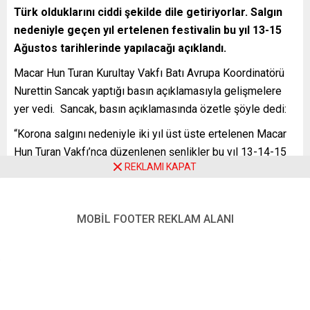
Türk olduklarını ciddi şekilde dile getiriyorlar. Salgın
nedeniyle geçen yıl ertelenen festivalin bu yıl 13-15
Ağustos tarihlerinde yapılacağı açıklandı.
Macar Hun Turan Kurultay Vakfı Batı Avrupa Koordinatörü
Nurettin Sancak yaptığı basın açıklamasıyla gelişmelere
yer vedi. Sancak, basın açıklamasında özetle şöyle dedi:
“Korona salgını nedeniyle iki yıl üst üste ertelenen Macar
Hun Turan Vakfı’nca düzenlenen şenlikler bu yıl 13-14-15
REKLAMI KAPAT
Ağustos tarihlerinde Macaristan’ın Bugac kasabasında
yapılacak. Atalar Günü festivalini merak edenleri aramızda
görmeyi arzu ediyoruz.
MOBİL FOOTER REKLAM ALANI
Son yıllarda Macaristan Cumhurbaşkanı Sayın Viktor
Orban’ın da desteklediği o meydanda olmayı arzu edenler,
Türkiye iznine giderken ya da dönerken festivale katılma
fırsatı bulabilirler.
KATILMAK İSTEYENLERE KONAKLAMA İMKANI