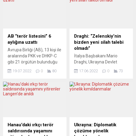
televizyonu SVT’nin
Nasone,
haberine göre, Danimarka
www.serbestada.com
ve İsveç gaz sızıntısının iklim
sitesinde Birgül Göker
üzerinde oluşturabileceği
Perdisan’ın sorularını
kötü etkiden dolayı Birleşmiş
yanıtladı. Tüm dünya
Milletler Güvenlik Konseyi’ne
ülkelerinde, yeni bir ekonomi
AB ”terör listesini” 6
Draghi: “Zelenskiy’nin
(BMGK) bir mektup yazdı....
teorisi olan Modern Para
aylığına uzattı
bizden yeni silah talebi
Teorisi (MPT) güç kazanıyor.
olmadı”
Avrupa Birliği (AB), 13 kişi ile
MPT, neoliberal görüşün,
aralarında PKK ve DHKP-C
İtalya Başbakanı Mario
devletlerin bütçe fazlası
gibi 21 örgütün bulunduğu
Draghi, Ukrayna Devlet
vermesi gerektiği ilkesinin
”terör listesini” 6 aylığına
Başkanı Volodomir
yanlış...
19.07.2022
0
80
17.06.2022
0
73
uzattı. Konseyden yapılan
Zelenskiy’nin kendilerinden
yazılı açıklamaya göre, AB,
yeni silah talebi olmadığını
30 Temmuz 2020’de
söyledi. Fransa
yayımlanan ve terörist kabul
Cumhurbaşkanı Emmanuel
edilen kişi, kuruluş ve
Macron, Almanya
örgütlere finansal
Başbakanı Olaf Scholz ile
varlıklarının dondurulması
dün Kiev’i ziyaret eden
gibi yaptırımları öngören,
Draghi, İtalyan gazetecilere
aralarında PKK ve DHKP-C
değerlendirmelerde
Hanau’daki ırkçı terör
Ukrayna: Diplomatik
gibi 21 örgütün...
bulundu. Draghi, Zelenskiy
saldırısında yaşamını
çözüme yönelik
ile görüşmelerine ilişkin,