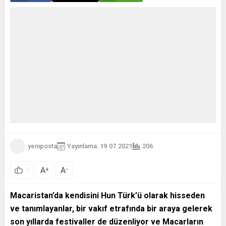
yeniposta
Yayınlama: 19.07.2021
206
A
A
+
-
0
Macaristan’da kendisini Hun Türk’ü olarak hisseden
ve tanımlayanlar, bir vakıf etrafında bir araya gelerek
son yıllarda festivaller de düzenliyor ve Macarların