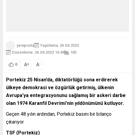
yeniposta
Yayınlama: 26.04.2022
Düzenleme: 26.04.2022 10:49
105
A
A
+
-
0
Portekiz 25 Nisan’da, diktatörlüğü sona erdirerek
ülkeye demokrasi ve özgürlük getirmiş, ülkenin
Avrupa’ya entegrasyonunu sağlamış bir askeri darbe
olan 1974 Karanfil Devrimi’nin yıldönümünü kutluyor.
Geçen 48 yılın ardından, Portekiz basını bir bilanço
çıkarıyor.
TSF (Portekiz)