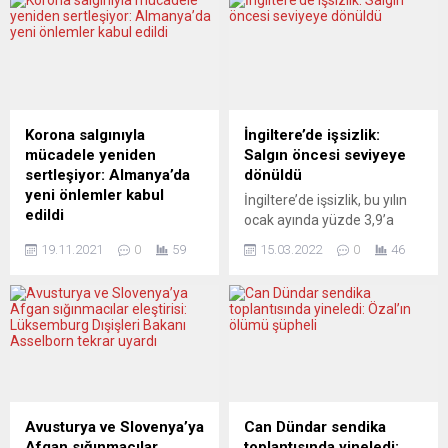
savunma harcaması yaptı.
Albares, basına yaptığı
Danimarka dışında 26 AB
açıklamada, “Ukrayna’nın
ülkesinin verdiği bilgileri göz
işgali krizinin uzun sürmesi
önünde bulunduran Avrupa
bekleniyor. Rusya’nın diyalog
Savunma Ajansının (EDA)
arzusunda olmamasından
raporuna göre, savunma
dolayı krizin sona ermesi,
harcamaları geçen yıl ilk
Rus askerlerinin ülkelerine
Korona salgınıyla
İngiltere’de işsizlik:
defa 200...
geri dönmesi maalesef çok
mücadele yeniden
Salgın öncesi seviyeye
uzak gözüküyor” dedi.
sertleşiyor: Almanya’da
dönüldü
NATO’nun hangi ülkeyi üye
yeni önlemler kabul
İngiltere’de işsizlik, bu yılın
yapıp yapmayacağının
edildi
ocak ayında yüzde 3,9’a
Rusya ile müzakere
Almanya’da Federal
gerileyerek salgın öncesi
edilemeyeceğini...
19.11.2021
0
59
15.03.2022
0
46
Meclis’te (Bundestag) yeni
seviyesine döndü. İngiliz
koronavirüs (Covid-19)
Ulusal İstatistik Dairesi’nden
salgınıyla mücadelede yerel
(ONS) yapılan açıklamada,
yönetimlerin karar
ülkede daha önce yüzde 4,1
almasında temel
olan işsizliğin, bu yılın ocak
oluşturacak yeni önlemler
ayında yüzde 3,9’a
kabul edildi. Federal
gerileyerek yeni tip
Meclis’te çoğunluğu bulunan
koronavirüs (Covid-19)
Sosyal Demokrat Parti
salgını öncesi seviyelerine
Avusturya ve Slovenya’ya
Can Dündar sendika
(SPD), Yeşiller ve Hür
döndüğü belirtildi.
Afgan sığınmacılar
toplantısında yineledi: