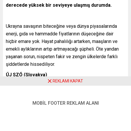
derecede yüksek bir seviyeye ulaşmış durumda.
Ukrayna savaşının biteceğine veya dünya piyasalarında
enerji, gıda ve hammadde fiyatlarının düşeceğine dair
hiçbir emare yok. Hayat pahalılığı artarken, maaşların ve
emekli aylıklarının artıp artmayacağı şüpheli. Öte yandan
yaşanan sorun, nispeten fakir ve zengin ülkelerde farklı
şiddetlerde hissediliyor.
ÚJ SZÓ (Slovakya)
REKLAMI KAPAT
FAKİR ÜLKELERDE İNSANLAR GÜNDELİK EKMEĞİNİN
PEŞİNDE
MOBİL FOOTER REKLAM ALANI
Új Szó, enflasyonun ücret düzeyi düşük olan ülkeleri daha
sert vuracağının altını çiziyor:
“Dünyada açlık çeken insanların sayısı pandemi yüzünden
zaten artmış durumda. Devam etmekte olan savaş şimdi