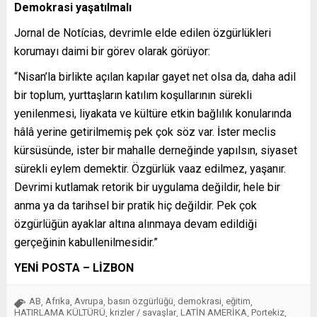
Demokrasi yaşatılmalı
Jornal de Notícias, devrimle elde edilen özgürlükleri
korumayı daimi bir görev olarak görüyor:
“Nisan’la birlikte açılan kapılar gayet net olsa da, daha adil
bir toplum, yurttaşların katılım koşullarının sürekli
yenilenmesi, liyakata ve kültüre etkin bağlılık konularında
hâlâ yerine getirilmemiş pek çok söz var. İster meclis
kürsüsünde, ister bir mahalle derneğinde yapılsın, siyaset
sürekli eylem demektir. Özgürlük vaaz edilmez, yaşanır.
Devrimi kutlamak retorik bir uygulama değildir, hele bir
anma ya da tarihsel bir pratik hiç değildir. Pek çok
özgürlüğün ayaklar altına alınmaya devam edildiği
gerçeğinin kabullenilmesidir.”
YENİ POSTA – LİZBON
AB
Afrika
Avrupa
basın özgürlüğü
demokrasi
eğitim
,
,
,
,
,
,
HATIRLAMA KÜLTÜRÜ
krizler / savaşlar
LATİN AMERİKA
Portekiz
,
,
,
,