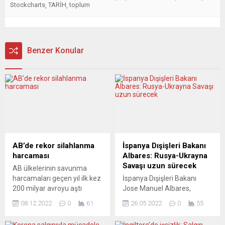
Stockcharts
TARİH
toplum
,
,
Benzer Konular
AB’de rekor silahlanma
İspanya Dışişleri Bakanı
harcaması
Albares: Rusya-Ukrayna
Savaşı uzun sürecek
AB ülkelerinin savunma
harcamaları geçen yıl ilk kez
İspanya Dışişleri Bakanı
200 milyar avroyu aştı
Jose Manuel Albares,
Avrupa Birliği (AB) üyesi
Rusya-Ukrayna Savaşı’nın
08.12.2022
0
61
26.05.2022
0
55
ülkeler, 2021’de ilk kez 200
uzun sürmesini
milyar avrodan fazla
öngördüğünü söyledi.