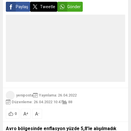
Paylaş
Tweetle
Gönder
yeniposta
Yayınlama: 26.04.2022
Düzenleme: 26.04.2022 10:47
88
A
A
+
-
0
Avro bölgesinde enflasyon yüzde 5,8’le alışılmadık