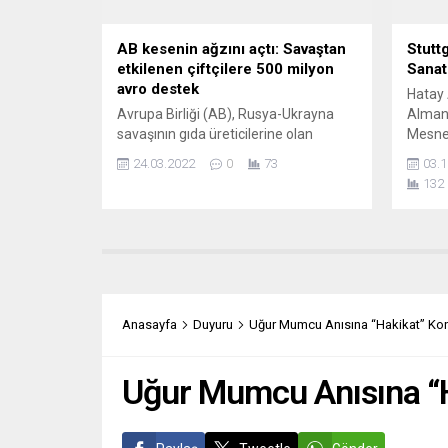
Avrupa
AB kesenin ağzını açtı: Savaştan
Stuttg
etkilenen çiftçilere 500 milyon
Sanatı
avro destek
Hatay 
Avrupa Birliği (AB), Rusya-Ukrayna
Almany
savaşının gıda üreticilerine olan
Mesnet
etkisini hafifletmek için 500 milyon
çok sa
24.03.2022
0
73
03.1
avroluk fon sağlayacak. AB
desteğ
132
Komisyonu, Rusya-Ukrayna savaşında
verdi.
tarım sektörünü desteklemeye
kongr
yönelik önlemler içeren yeni paketini
Lieder
açıkladı. Buna göre, AB Komisyonu,
kurucu
savaşın sonuçlarında etkilenen
deprem
üreticilere yardımcı olmak için kriz
orkestr
rezervinden 500 milyon avro destek
anıları
Anasayfa
Duyuru
Uğur Mumcu Anısına “Hakikat” Kon
verecek. Üye ülkeler,...
Uğur Mumcu Anısına “H