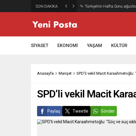
SON DAKİKA
Türkiye’nin Hafta Sonu ağusto
SİYASET
EKONOMİ
YAŞAM
KÜLTÜR
Anasayfa
Manşet
SPD’li vekil Macit Karaahmetoğlu: “G
SPD’li vekil Macit Karaa
Paylaş
Tweetle
Gönder