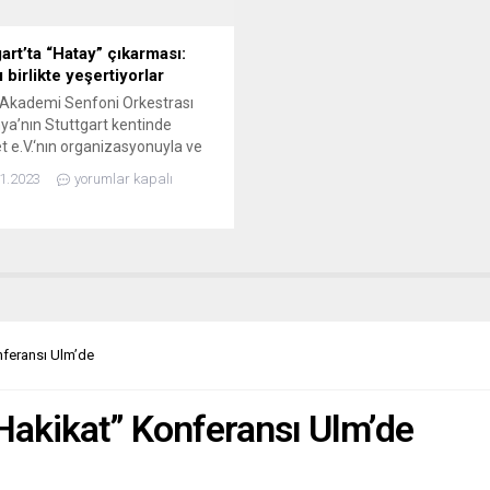
...
art’ta “Hatay” çıkarması:
 birlikte yeşertiyorlar
Akademi Senfoni Orkestrası
a’nın Stuttgart kentinde
 e.V.‘nın organizasyonuyla ve
yıda sivil toplum örgütünün
1.2023
yorumlar kapalı
iyle gerçekleşen dev bir konser
 Kentin en seçkin kültür ve
e merkezlerinden
halle’deki konserde orkestranın
 şefi Ali Uğur konser esnasında
 felaketinde kaybettikleri dört
a üyesi arkadaşlarıyla ilgili
nı, orkestraya katkılarını, enkaz...
feransı Ulm’de
akikat” Konferansı Ulm’de