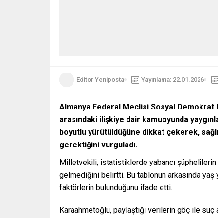
Editor Yeniposta
Yayınlama: 22.01.2026
Almanya Federal Meclisi Sosyal Demokrat P
arasındaki ilişkiye dair kamuoyunda yaygınl
boyutlu yürütüldüğüne dikkat çekerek, sağlık
gerektiğini vurguladı.
Milletvekili, istatistiklerde yabancı şüphelile
gelmediğini belirtti. Bu tablonun arkasında yaş 
faktörlerin bulunduğunu ifade etti.
Karaahmetoğlu, paylaştığı verilerin göç ile suç