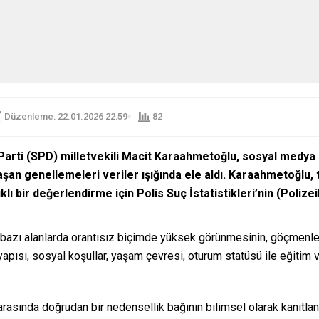
Düzenleme: 22.01.2026 22:59
82
arti (SPD) milletvekili Macit Karaahmetoğlu, sosyal medya 
aşan genellemeleri veriler ışığında ele aldı. Karaahmetoğlu,
lı bir değerlendirme için Polis Suç İstatistikleri’nin (Polize
rin bazı alanlarda orantısız biçimde yüksek görünmesinin, göçmenle
yapısı, sosyal koşullar, yaşam çevresi, oturum statüsü ile eğitim 
 arasında doğrudan bir nedensellik bağının bilimsel olarak kanıtl