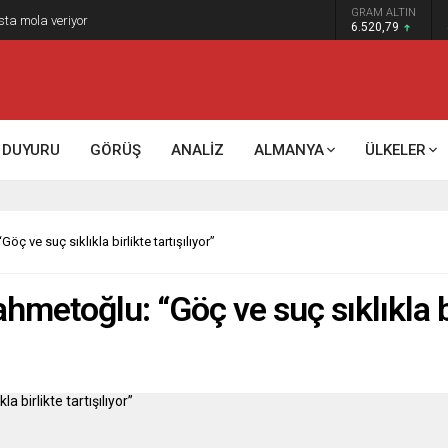
GRAM ALTIN
sta mola veriyor
6.520,79
DUYURU
GÖRÜŞ
ANALİZ
ALMANYA
ÜLKELER
öç ve suç sıklıkla birlikte tartışılıyor”
hmetoğlu: “Göç ve suç sıklıkla bir