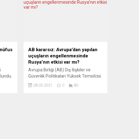
 nüfus
AB kararsız: Avrupa’dan yapılan
uçuşların engellenmesinde
Rusya’nın etkisi var mı?
5
Avrupa Birliği (AB) Dış İlişkiler ve
lundu.
Güvenlik Politikaları Yüksek Temsilcisi
de 11,5
Josep Borrell, bazı Avrupa uçuşlarının
28.05.2021
0
80
Rusya tarafından engellendiği
üsü
yolundaki iddiaların tek seferlik mi
yoksa siyasi bir karar mı olduğunu
re, 1
bilmek istediklerini söyledi. Belarus’un
 olan
bir gazeteciyi gözaltına almak için bir
050’de
yolcu uçağını zorla Minsk’e
indirmesiyle başlayan krizin ardından
Air France ile...