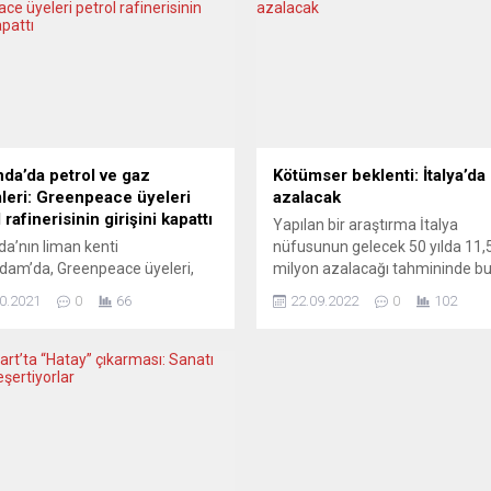
nda’da petrol ve gaz
Kötümser beklenti: İtalya’da
leri: Greenpeace üyeleri
azalacak
 rafinerisinin girişini kapattı
Yapılan bir araştırma İtalya
da’nın liman kenti
nüfusunun gelecek 50 yılda 11,
dam’da, Greenpeace üyeleri,
milyon azalacağı tahmininde bu
 ve gaz firmalarının medya ve
İtalya’da nüfusun 50 yıl içerisin
0.2021
0
66
22.09.2022
0
102
rluklarda yer almasını protesto
milyon azalmasının beklendiği
çin Shell’in petrol rafinerisinin
bildirildi. Ulusal İstatistik Enstit
i işgal etti. Greenpeace’den
(ISTAT), 2021 yılına ilişkin nüfus
n açıklamada, “Avrupa
tahminlerini güncelledi. Buna gö
aşı İnisiyatifi” adıyla yapılan
Ocak 2021 itibarıyla 59,2 milyon
e, çevrecilerin, Rotterdam
nüfus, 2030’da 57,9 milyona, 2
daki rafinerinin girişini 33
54,2 milyona ve...
ik yelkenli gemi ve 22 kayıkla
kları belirtildi. Açıklamada, 12