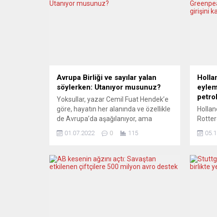
Avrupa Birliği ve sayılar yalan
Holla
söylerken: Utanıyor musunuz?
eylem
petrol
Yoksullar, yazar Cemil Fuat Hendek’e
göre, hayatın her alanında ve özellikle
Hollan
de Avrupa’da aşağılanıyor, ama
Rotter
suskunluklarını ısrarla koruyorlar:
petrol
01.07.2022
0
115
05.1
“Günümüzde, kimi SPD, kimi Yeşiller’e
sponso
oy veren, dahası AfD’yi
etmek i
destekleyenleri bile olan işçilerin
girişin
nerede oldukları belli değil. Hakları için,
yapıla
daha da ötesi, sömürüye karşı
Vatand
mücadeleye girişecekleri günleri
eylemd
sabırsızlıkla bekliyoruz.” Avrupa
limanın
Birliği’nin amiral...
metrel
kapattı