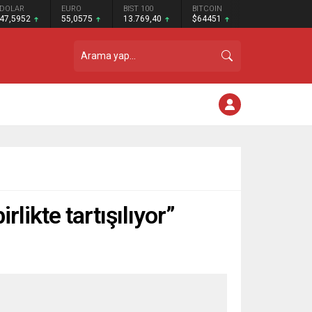
DOLAR
EURO
BIST 100
BITCOIN
47,5952
55,0575
13.769,40
$64451
likte tartışılıyor”