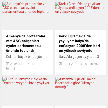
Almanya’da protestolar
Korku Çizme’de de
var: ASG çalışanları
yayılıyor: İtalya’da
eyalet parlamentosu
enflasyon 2008’den beri
önünde toplandı
en yüksek seviyede
Gelirleri büyük bir düşüş
İtalya’da geçen ay yüzde 3
gösteren Frankfurt
olan yıllık enflasyon, enerji
20.05.2021
0
30.11.2021
0
65
havaalanı çevresindeki
fiyatlarının etkisiyle kasımda
145
şirketlerde işten çıkarmalar
yüzde 3,8’e yükselerek, son
hızlandı. ASG Havalimanı
13 yılın en yüksek seviyesine
Hizmetleri çalışanları,
ulaştı. İtalya Ulusal İstatistik
şirketin art arda çıkış verme
Enstitüsü (ISTAT), ülkede
uygulamalarını protesto
fiyat artışlarına ilişkin kasım
etmek üzere
ayı öncü verilerini açıkladı.
Wiesbaden’deki Hessen
Buna göre, ekimde yüzde 3
eyalet parlamentosu
olan yıllık enflasyon,