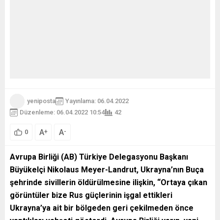
yeniposta
Yayınlama: 06.04.2022
Düzenleme: 06.04.2022 10:54
42
A
A
+
-
0
Avrupa Birliği (AB) Türkiye Delegasyonu Başkanı
Büyükelçi Nikolaus Meyer-Landrut, Ukrayna’nın Buça
şehrinde sivillerin öldürülmesine ilişkin, “Ortaya çıkan
görüntüler bize Rus güçlerinin işgal ettikleri
Ukrayna’ya ait bir bölgeden geri çekilmeden önce