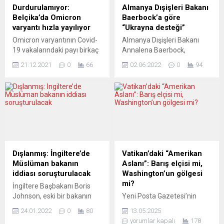
önünde eylem yaptı. Şirkette
kasımda piyasa
Durdurulamıyor:
Almanya Dışişleri Bakanı
çok sayıda Türk de çalışıyor.
beklentilerinin çok üstünde...
Belçika’da Omicron
Baerbock’a göre
Korona salgınından önce
varyantı hızla yayılıyor
“Ukrayna desteği”
yaklaşık 787 çalışanın
Omicron varyantının Covid-
Almanya Dışişleri Bakanı
sayısını, geçici işçiler ve
19 vakalarındaki payı birkaç
Annalena Baerbock,
daimi işçileri...
gün içinde yüzde 20’ye
Rusya’ya karşı savaşan
21.12.2021
0
66
02.06.2022
0
94
kadar çıktı. Belçika’da
Ukrayna’yı destekleme
koronavirüs (Covid-19)
konusunda uzun zamana
vakaları içinde Omicron
ihtiyaç duyduklarını söyledi.
varyantı kaynaklı
Baerbock, Federal Mecliste
enfeksiyonların oranının
devam eden bütçe
hızla artarak yüzde 20’ye
görüşmelerinde, Genel
çıktığı bildirildi. Ülkedeki
Kurul’da bir konuşma yaptı.
Omicron vakalarının toplam
Rusya Devlet Başkanı
vakalar içindeki payı
Vladimir Putin’in stratejisini
Dışlanmış: İngiltere’de
Vatikan’daki “Amerikan
perşembe günü yüzde 6
değiştirdiğini savunan
Müslüman bakanın
Aslanı”: Barış elçisi mi,
iken, bu oran cuma günü
Baerbock, “İlk başta çok hızlı
iddiası soruşturulacak
Washington’un gölgesi
yüzde 10’a yükseldi.
şekilde yürüyüp Ukrayna’yı
mi?
İngiltere Başbakanı Boris
Belçika’daki varyantları...
alacağını düşündü. Sonra
Johnson, eski bir bakanın
Yeni Posta Gazetesi’nin
her şey bitecekti....
Müslüman olması nedeniyle
YouTube kanalında
24.01.2022
0
80
13.05.2025
görevden alındığına ilişkin
gerçekleşen çarpıcı bir
yorumlar kapalı
178