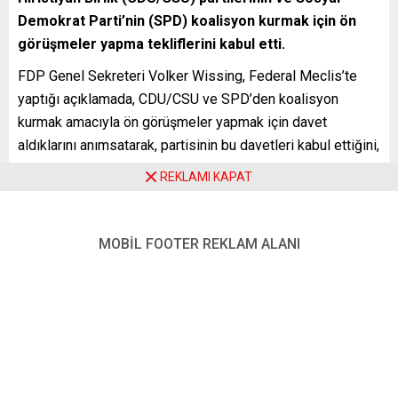
Demokrat Parti’nin (SPD) koalisyon kurmak için ön
görüşmeler yapma tekliflerini kabul etti.
FDP Genel Sekreteri Volker Wissing, Federal Meclis’te
yaptığı açıklamada, CDU/CSU ve SPD’den koalisyon
kurmak amacıyla ön görüşmeler yapmak için davet
aldıklarını anımsatarak, partisinin bu davetleri kabul ettiğini,
2 Ekim cumartesi günü CDU/CSU, 3 Ekim’de de SPD ile ön
REKLAMI KAPAT
görüşmelerin yapılacağını söyledi.
Wissing, bu ön görüşmelerin hedefinin ne olduğuna ilişkin
MOBİL FOOTER REKLAM ALANI
soruya da “Partiler bir hükümette sorumluluk almak
istiyorlarsa ilk önce birlikte çalışmak isteyip
istemediklerinin açıklığa kavuşturulması lazım. Bu da ikili
görüşmelerle tespit edilir” dedi.
FDP Genel Başkanı Christian Lindner ve kendisinin dün
akşam Yeşillerin eş başkanları Annalena Baerbock ve
Robert Habeck ile bir ön görüşme gerçekleştirdiğine işaret