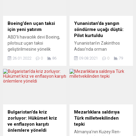
entrikalarla anılan ünlü
aynı mekânda sevenleriyle
menajer Don King’e karşı
buluşarak bir konser
ringe çıkıyor. Bu kez boks
vermişti. Organizasyonunu
eldivenleriyle değil
Serkan Nazlıoğlu’nun yaptığı
Boeing’den uçan taksi
Yunanistan’da yangın
mahkeme üzerinden maç
Diesel Str. 15, 89160 Ulm –
için yeni yatırım
söndürme uçağı düştü:
yapılacak. Charr, kazanması
Dornstadt adresindeki
Pilot kurtuldu
ABD’li havacılık devi Boeing,
durumunda...
Orient Shisha...
pilotsuz uçan taksi
Yunanistan’ın Zakinthos
geliştirilmesine yönelik
Adası’nda orman
çalışmaların desteklenmesi
yangınlarını söndürme
26.01.2022
0
86
09.08.2021
0
79
için California merkezli Wisk
çalışmalarına katılan
Aero şirketine 450 milyon
Petzetel tipi yangın
dolar daha yatırım
söndürme uçağının düştüğü,
yapacağını duyurdu.
pilotunun sağ kurtulduğu
Google’ın kurucularından
bildirildi. Yunan İtfaiye
Larry Page’in finanse ettiği
Teşkilatından yapılan
“hava taksisi” şirketi Kitty
açıklamada, Kefalonya
Hawk ve Boeing
Adası’ndan Zakinthos’daki
ortaklığındaki Wisk, pilotsuz
orman yangınını söndürme
Bulgaristan’da kriz
Mezarlıklara saldırıya
uçuşlara odaklandığı için
çalışmalarına destek için
zorluyor: Hükümet kriz
Türk milletvekilinden
diğer elektrikli hava aracı
gönderilen 2 Petzetel tipi
ve enflasyon karşıtı
tepki
üreticilerinden ayrılıyor....
uçaktan birinin Lagopodo-
önlemlere yöneldi
Almanya’nın Kuzey Ren-
Maherado bölgesinde