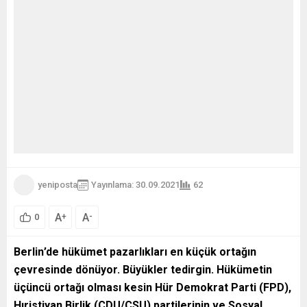
yeniposta
Yayınlama: 30.09.2021
62
A
A
+
-
0
Berlin
’de hükümet pazarlıkları en küçük ortağın
çevresinde dönüyor. Büyükler tedirgin. Hükümetin
üçüncü ortağı olması kesin Hür Demokrat Parti (FPD),
Hıristiyan Birlik (CDU/CSU) partilerinin ve Sosyal