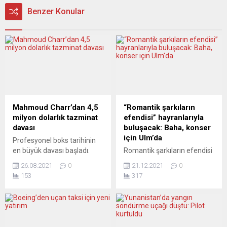
Benzer Konular
Mahmoud Charr’dan 4,5
“Romantik şarkıların
milyon dolarlık tazminat
efendisi” hayranlarıyla
davası
buluşacak: Baha, konser
için Ulm’da
Profesyonel boks tarihinin
en büyük davası başladı.
Romantik şarkıların efendisi
Charr’ın Muhammed Ali,
Baha 25 Aralık cumartesi
26.08.2021
0
21.12.2021
0
Mike Tyson ve diğer
günü Almanya’ya geliyor.
153
317
efsanelerin intikamını
Ünlü sanatçı Ulm kentinin
alacağı ileri sürülüyor. Ağır
Dornstadt semtinde hizmet
sıkletteki dünya şampiyonu
veren Orient Shisha
Mahmoud Charr, dünya
Lounge’da sahne alacak.
boksunda adı yıllardır
Baha, bundan üç yıl önce de