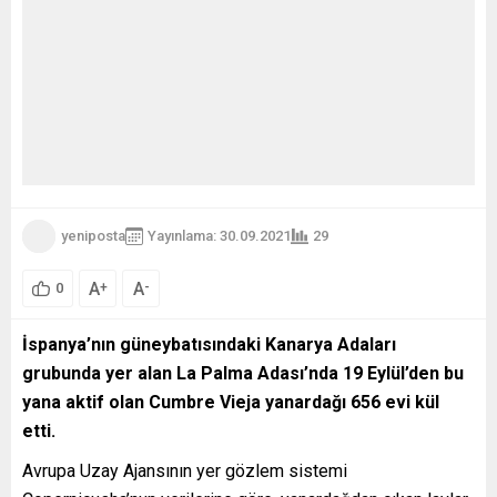
yeniposta
Yayınlama: 30.09.2021
29
A
A
+
-
0
İspanya’nın güneybatısındaki Kanarya Adaları
grubunda yer alan La Palma Adası’nda 19 Eylül’den bu
yana aktif olan Cumbre Vieja yanardağı 656 evi kül
etti.
Avrupa Uzay Ajansının yer gözlem sistemi