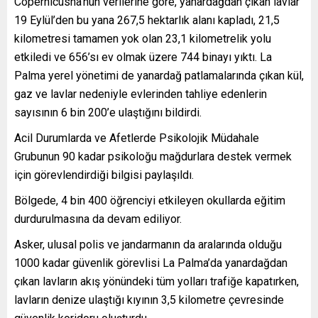
Copernicusha’nun verilerine göre, yanardağdan çıkan lavlar
19 Eylül’den bu yana 267,5 hektarlık alanı kapladı, 21,5
kilometresi tamamen yok olan 23,1 kilometrelik yolu
etkiledi ve 656’sı ev olmak üzere 744 binayı yıktı. La
Palma yerel yönetimi de yanardağ patlamalarında çıkan kül,
gaz ve lavlar nedeniyle evlerinden tahliye edenlerin
sayısının 6 bin 200’e ulaştığını bildirdi.
Acil Durumlarda ve Afetlerde Psikolojik Müdahale
Grubunun 90 kadar psikoloğu mağdurlara destek vermek
için görevlendirdiği bilgisi paylaşıldı.
Bölgede, 4 bin 400 öğrenciyi etkileyen okullarda eğitim
durdurulmasına da devam ediliyor.
Asker, ulusal polis ve jandarmanın da aralarında olduğu
1000 kadar güvenlik görevlisi La Palma’da yanardağdan
çıkan lavların akış yönündeki tüm yolları trafiğe kapatırken,
lavların denize ulaştığı kıyının 3,5 kilometre çevresinde