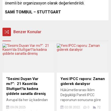
önemli bir organizasyon olarak değerlendirildi.
SAMİ TOMBUL – STUTTGART
Benzer Konular
“Sesimi Duyan Var
Yeni IPCC raporu: Zaman
mı?”: 21 Kasım’da
giderek daralıyor
Stuttgart’ta kadına
Hükümetlerarası İklim
şiddete sanatla direniş
Değişikliği Paneli IPCC
Avrupa’da her üç kadından
raporunun sonucuna göre
biri fiziksel veya cinsel
insanlık şu anda ne iklim
09.09.2025
02.03.2022
0
72
şiddete maruz kalırken,
değişikliğine bir sınır