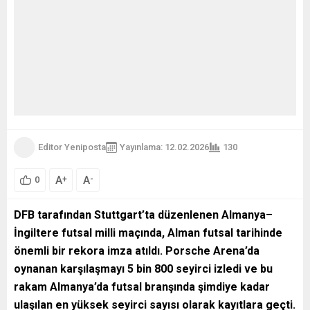
Editor Yeniposta
Yayınlama: 12.02.2026
130
A
A
+
-
0
DFB
tarafından Stuttgart’ta düzenlenen Almanya–
İngiltere futsal milli maçında, Alman futsal tarihinde
önemli bir rekora imza atıldı.
Porsche Arena
’da
oynanan karşılaşmayı 5 bin 800 seyirci izledi ve bu
rakam Almanya’da futsal branşında şimdiye kadar
ulaşılan en yüksek seyirci sayısı olarak kayıtlara geçti.