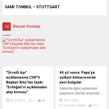
“Ücretli Aşı”
44 yıl sonra: Papa’ya
açıklamasına CHP’li
suikast bilmecesinde
Başkan Kılıç’tan tepki:
yeni bulgular
“Erdoğan’ın açıklamaları
İtalya’da ilginç gelişmeler
alay konusu“
yaşanıyor. Bunlar arasında
Cumhurbaşkanı Recep
bir türlü çözülemeyen bir
05.07.2021
0
68
29.01.2025
Tayyip Erdoğan’ın aşının
bilmece olarak Mehmet Ali
yorumlar kapalı
511
Almanya’da ücretli olduğu
Ağca’nın Papa II. Jean
yönündeki açıklamalarına
Paul’a silahlı saldırısı da var.
tepki gösteren CHP Bavyera
Kısa bir süre önce çıkan yeni
Münih Birliği Başkanı Gülbey
bir kitapta, Papa suikastı ile
Kılıç “Erdoğan’ın açıklamaları
ilgili şaşırtıcı bulgular ve
alay konusu olmuştur” dedi.
gerçekten cüretli iddialar
Cumhurbaşkanı Recep
sergilendi. Yazar-gazeteci
Tayyip Erdoğan’ın,
Birgül Göker Perdisa, Ezio
Almanya’da koronaya karşı
Gavazzeni’nin kitabı ve
Sınır Tanımayan
Steinmeier’den Arap