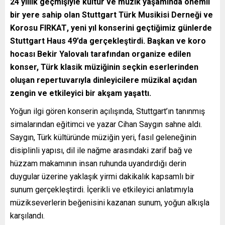
24 yıllık geçmişiyle kültür ve müzik yaşamında önemli
bir yere sahip olan
Stuttgart Türk Musikisi Derneği ve
Korosu FIRKAT
, yeni yıl konserini geçtiğimiz günlerde
Stuttgart Haus 49
’da gerçekleştirdi. Başkan ve koro
hocası
Bekir Yalovalı
tarafından organize edilen
konser, Türk klasik müziğinin seçkin eserlerinden
oluşan repertuvarıyla dinleyicilere müzikal açıdan
zengin ve etkileyici bir akşam yaşattı.
Yoğun ilgi gören konserin açılışında, Stuttgart’ın tanınmış
simalarından eğitimci ve yazar
Cihan Saygın
sahne aldı.
Saygın, Türk kültüründe müziğin yeri, fasıl geleneğinin
disiplinli yapısı, dil ile nağme arasındaki zarif bağ ve
hüzzam makamının insan ruhunda uyandırdığı derin
duygular üzerine yaklaşık yirmi dakikalık kapsamlı bir
sunum gerçekleştirdi. İçerikli ve etkileyici anlatımıyla
müzikseverlerin beğenisini kazanan sunum, yoğun alkışla
karşılandı.