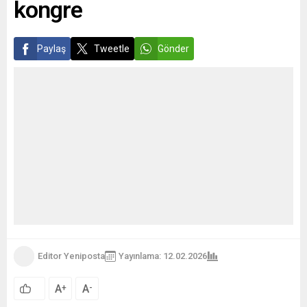
Editor Yeniposta
Yayınlama: 12.02.2026
A
A
+
-
Reutlingen Fenerbahçeliler Derneği
, 12. olağan
seçimli genel kurul toplantısını dernek lokalinde
üyelerinin yoğun katılımıyla gerçekleştirdi.
Genel kurulda mevcut yönetim güven tazelerken, yeni
dönem hedefleri de üyelerin onayına sunuldu. Yapılan
seçim sonucunda Cem Karagöz, oy birliğiyle yeniden