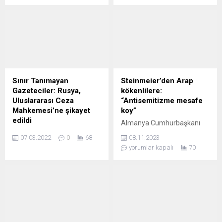
yapılan aşıların ücretli
gelişmelerle ilgili
Gazeteciler: Rusya,
kökenlilere:
olduğunu iddia eden sözleri
sorularımızı yanıtladı. –
Uluslararası Ceza
“Antisemitizme mesafe
şaşkınlıkla karşılanırken, bir
İtalyan demokrasisinde
Mahkemesi’ne şikayet
koy”
tepki de CHP Bavyera Münih
skandal...
edildi
Almanya Cumhurbaşkanı
Birliği Başkanı Gülbey...
Sınır Tanımayan Gazeteciler
Steinmeier ülkede yaşayan
07.03.2022
0
68
08.11.2023
(RSF), Ukrayna’da
Arap kökenlilere
yorumlar kapalı
70
televizyon ve radyo
antisemitizm ve radikal
kulelerini bombalayan
İslamcı Hamas ile aralarına
Rusya hakkında Uluslararası
mesafe koyma çağrısı yaptı.
Ceza Mahkemesine (UCM)
Cumhurbaşkanı Frank-
suç duyurusunda bulundu.
Walter Steinmeier,
Örgütten yapılan
Almanya’daki Arap
açıklamada, Rus
kökenlilere antisemitizm ve
kuvvetlerinin 1 Mart’tan bu
radikal İslamcı Hamas ile
yana Ukrayna’nın başkenti
aralarına mesafe koyma
İngiltere’de çevreciler
Zelenska ve Zelenskiy
Kiev’in yanı sıra Korosten,
çağrısı yaptı.
Shell’i protesto etti
Vogue dergisinde: Savaş
Lısıçansk ve Harkiv’de 4
Cumhurbaşkanlığı resmi
ve kapak
İngiltere’de “Extinction
radyo-televizyon kulesini
konutu Bellevue Sarayı’nda
Rebellion” adlı çevreci
Ukrayna Devlet Başkanı
hedef alarak Ukrayna
yaptığı açıklamada
grubun aktivistleri, petrol
Volodimir Zelenskiy’nin eşi
medyasının yayın
Steinmeier “terörizmin, halkı
şirketi Shell’in, Londra Bilim
Olena Zelenska, moda
yapmasının engellediği
galeyana getirmeye ve
30.08.2021
0
60
30.07.2022
0
Müzesi’ndeki “Gelecekteki
dergisi Vogue’da kapak
vurgulandı. Kulelerin...
devleti yıkmaya...
125