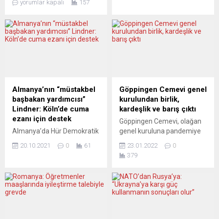
yorumlar kapalı
157
Almanya’da her üç günde
getirebiliyor ne de bunun
bir kadın partneri veya eski
sonuçlarına hazırlıklı. Rapor
partneri tarafından
ayrıca aşırı hava koşullarının
öldürülüyor. “Aile trajedisi”
ve çökmekte olan
denilerek örtbas edilen bu
ekosistemlerin bir hayli ciddi
cinayetler ve kadına yönelik
etkilerinden kaçınmak için
şiddetin endişe verici
çok az zaman kaldığı
boyutları Almanya’nın önde
tespitinde bulunuyor.
gelen Türk kültür ve sanat
Şimdiye kadarki çabaların
Almanya’nın “müstakbel
Göppingen Cemevi genel
derneği Turkuaz
hiçbir şekilde yeterli
başbakan yardımcısı”
kurulundan birlik,
e.V.’yı harekete geçirdi.
olmadığına, değişiklikler...
Lindner: Köln’de cuma
kardeşlik ve barış çıktı
RUHSAR GÜMÜŞDAL...
ezanı için destek
Göppingen Cemevi, olağan
Almanya’da Hür Demokratik
genel kuruluna pandemiye
Parti (FDP) Genel Başkanı
rağmen üyelerin yoğun ilgi
20.10.2021
0
61
23.01.2022
0
Christian Lindner, Köln’de
gösterdiği gözlendi. Genel
379
cuma günleri ezan
kurul sevgi, saygı, birlik,
okunmasına izin verilmesi
kardeşlik ve barış
kararına, “din özgürlüğünün
mesajlarının verildiği bir
bir parçası” ifadeleriyle
ortamda gerçekleştirildi.
destek verdi. Federal
Göppingen Cemevi, genel
hükümetin kurulması için
kurulunu pandemiden dolayı
Sosyal Demokrat Parti
bir yıl gecikmeli olarak