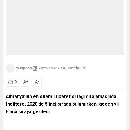
yeniposta
Yayınlama: 29.01.2022
72
A
A
+
-
0
Almanya’nın en önemli ticaret ortağı sıralamasında
İngiltere, 2020’de 5’inci sırada bulunurken, geçen yıl
8’inci sıraya geriledi