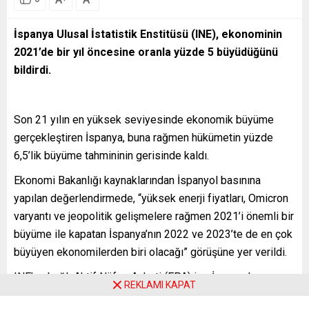
İspanya Ulusal İstatistik Enstitüsü (INE), ekonominin
2021’de bir yıl öncesine oranla yüzde 5 büyüdüğünü
bildirdi.
Son 21 yılın en yüksek seviyesinde ekonomik büyüme
gerçekleştiren İspanya, buna rağmen hükümetin yüzde
6,5’lik büyüme tahmininin gerisinde kaldı.
Ekonomi Bakanlığı kaynaklarından İspanyol basınına
yapılan değerlendirmede, “yüksek enerji fiyatları, Omicron
varyantı ve jeopolitik gelişmelere rağmen 2021’i önemli bir
büyüme ile kapatan İspanya’nın 2022 ve 2023’te de en çok
büyüyen ekonomilerden biri olacağı” görüşüne yer verildi.
INE’ye bağlı Aktif Nüfus Anketi (EPA) ise İspanya’nın
REKLAMI KAPAT
2021’de 840 bin 700 istihdam yaratarak toplam istihdam