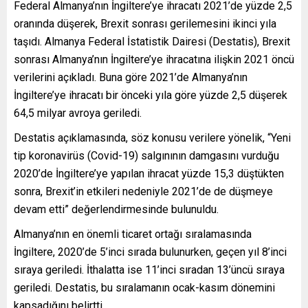
Federal Almanya’nın İngiltere’ye ihracatı 2021’de yüzde 2,5
oranında düşerek, Brexit sonrası gerilemesini ikinci yıla
taşıdı. Almanya Federal İstatistik Dairesi (Destatis), Brexit
sonrası Almanya’nın İngiltere’ye ihracatına ilişkin 2021 öncü
verilerini açıkladı. Buna göre 2021’de Almanya’nın
İngiltere’ye ihracatı bir önceki yıla göre yüzde 2,5 düşerek
64,5 milyar avroya geriledi.
Destatis açıklamasında, söz konusu verilere yönelik, “Yeni
tip koronavirüs (Covid-19) salgınının damgasını vurduğu
2020’de İngiltere’ye yapılan ihracat yüzde 15,3 düştükten
sonra, Brexit’in etkileri nedeniyle 2021’de de düşmeye
devam etti” değerlendirmesinde bulunuldu.
Almanya’nın en önemli ticaret ortağı sıralamasında
İngiltere, 2020’de 5’inci sırada bulunurken, geçen yıl 8’inci
sıraya geriledi. İthalatta ise 11’inci sıradan 13’üncü sıraya
geriledi. Destatis, bu sıralamanın ocak-kasım dönemini
kapsadığını belirtti.