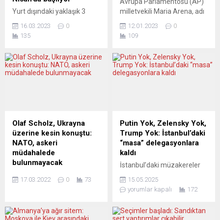
Avrupa Parlamentosu (AP)
Yurt dışındaki yaklaşık 3
milletvekili Maria Arena, adı
milyon seçmen için 14
yolsuzluk soruşturmasında
16.03.2023
0
12.01.2023
0
Mayıs’taki
resmen geçmese de medya
135
109
Cumhurbaşkanlığı ve
ve siyaset çevrelerinde
milletvekili seçimi erken
hedef gösterildiği
başlıyor. Dünya genelinde
gerekçesiyle İnsan Hakları
2014 yılından bu yana
Alt Komitesi Başkanlığı
bulundukları ülkelerde
görevinden ayrıldığını
cumhurbaşkanlığı
duyurdu. Belçika’nın resmi
seçiminde ve genel seçimde
haber ajansı Belga’ya göre,
oy kullanabilen Türk seçmen
AP’nin sosyalist
Cumhurbaşkanı Seçimi ile
milletvekillerinden Belçikalı
Olaf Scholz, Ukrayna
Putin Yok, Zelensky Yok,
28. Dönem Milletvekili Genel
Arena, bazı gazeteciler ve
üzerine kesin konuştu:
Trump Yok: İstanbul’daki
Seçimi için 27 Nisan 2023
meslektaşlarının kendisine
NATO, askeri
“masa” delegasyonlara
tarihinden itibaren sandık
yönelik suçlamaları
müdahalede
kaldı
başına gidebilecek.
nedeniyle AP’nin insan
bulunmayacak
İstanbul’daki müzakereler
Türkiye’de...
hakları alt...
Almanya Başbakanı,
başlarken tarafların
17.03.2022
0
73
15.05.2025
Ukrayna Devlet Başkanı
delegasyon düzeyinde
yorumlar kapalı
172
Zelenskiy’in federal
temsili dikkat çekiyor.
mecliste yayına giren
Türkiye’nin arabuluculuk
konuşmasını yorumlarken,
çabaları sürse de zirve