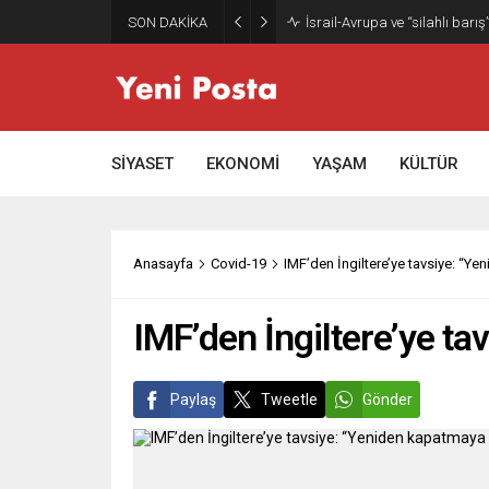
SON DAKİKA
İsrail-Avrupa ve “silahlı barış
SİYASET
EKONOMİ
YAŞAM
KÜLTÜR
Anasayfa
Covid-19
IMF’den İngiltere’ye tavsiye: “Ye
IMF’den İngiltere’ye ta
Paylaş
Tweetle
Gönder