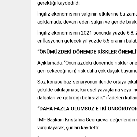
gerektiği kaydedildi.
İngiliz ekonomisinin salgının etkilerine bu zama
açıklamada, devam eden salgın ve geride bıraktı
İngiliz ekonomisinin 2021 sonunda yüzde 6,8,
enflasyonun gelecek yıl yüzde 5,5 oranını bulab
“ÖNÜMÜZDEKİ DÖNEMDE RİSKLER ÖNEMLİ
Açıklamada, “Önümüzdeki dönemde riskler önemli
geri çekeceği için) risk daha çok düşük büyüme
Söz konusu baz senaryonun ileride ortaya çıkabi
şekilde sıkılaşması, küresel yavaşlama veya İng
dalgaları ve getirdiği belirsizlik” ifadeleri kullan
“DAHA FAZLA OLUMSUZ ETKİ ÖNGÖRÜYO
IMF Başkanı Kristalina Georgieva, değerlendirm
vurgulayarak, şunları kaydetti: