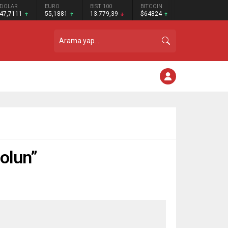
DOLAR
EURO
BIST 100
BITCOIN
47,7111
55,1881
13.779,39
$64824
 olun”