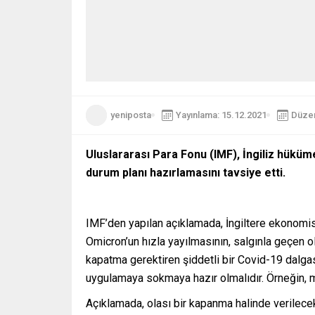
yeniposta
Yayınlama: 15.12.2021
Düzen
Uluslararası Para Fonu (IMF), İngiliz hüküm
durum planı hazırlamasını tavsiye etti.
IMF’den yapılan açıklamada, İngiltere ekonomisi
Omicron’un hızla yayılmasının, salgınla geçen old
kapatma gerektiren şiddetli bir Covid-19 dalgas
uygulamaya sokmaya hazır olmalıdır. Örneğin, m
Açıklamada, olası bir kapanma halinde verilecek