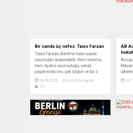
Bir canda üç nefes: Taies Farzan
AB Ad
hukuk
Taies Farzan, Berlin’in hatırı sayılır
oyuncuları arasındadır. Hem sinema,
Avrupa
hem tiyatro oyunculuğu, sanat
Macari
yaşamında onu çok özgün ve bir o
ülkele
kadar da kelimenin gerçek anlamında
başvur
08.08.2023
yorumlar kapalı
16.1
nevi şahsına münhasır denebilecek bir
veren 
751
aşamaya getirmiştir. Ayrıca Fars
yardım
kökenli olup Türkçeyi ana dili
öngöre
düzeyinde kullanabilmesinin üzerine
çiğned
bir de Alman vatandaşlığı, Alman dili
mahkem
ve kültürü eklenince...
açıkla
göçmen
üzerin
sığınm