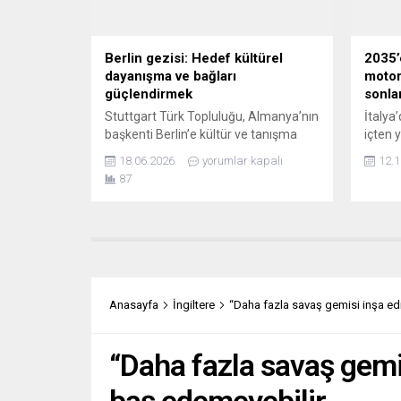
Berlin gezisi: Hedef kültürel
2035’
dayanışma ve bağları
motor
güçlendirmek
sonla
Stuttgart Türk Topluluğu, Almanya’nın
İtalya
başkenti Berlin’e kültür ve tanışma
içten 
amaçlı bir gezi düzenliyor. 4 Temmuz
araçla
18.06.2026
yorumlar kapalı
12.1
2026 Cumartesi günü
sonlan
87
gerçekleştirilecek gezi kapsamında
Dönüşü
katılımcılar, Berlin’in tarihi ve kültürel
Ulaştı
noktalarını ziyaret etme fırsatı
Giovan
bulacak. Program kapsamında
Bakanı
Berlin’in simgelerinden Brandenburg
araya 
Kapısı’nın yanı sıra Metropol FM ve
bakanl
Kreuzberg’deki Türk Musikisi Cemiyeti
yanmal
Anasayfa
İngiltere
“Daha fazla savaş gemisi inşa edil
ziyaret edilecek. Katılımcılar ayrıca...
takvimi
“Daha fazla savaş gemis
baş edemeyebilir