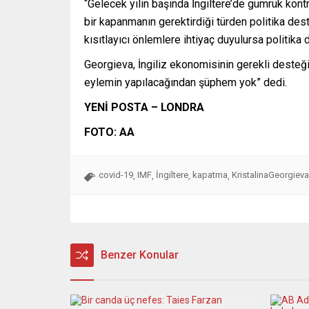
“Gelecek yılın başında İngiltere’de gümrük kont
bir kapanmanın gerektirdiği türden politika de
kısıtlayıcı önlemlere ihtiyaç duyulursa politika
Georgieva, İngiliz ekonomisinin gerekli desteği 
eylemin yapılacağından şüphem yok” dedi.
YENİ POSTA – LONDRA
FOTO: AA
covid-19
IMF
İngiltere
kapatma
KristalinaGeorgieva
,
,
,
,
Benzer Konular