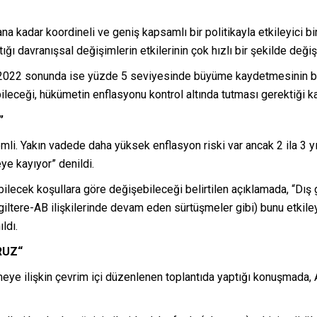
na kadar koordineli ve geniş kapsamlı bir politikayla etkileyici bir
ğı davranışsal değişimlerin etkilerinin çok hızlı bir şekilde değ
 2022 sonunda ise yüzde 5 seviyesinde büyüme kaydetmesinin bek
ileceği, hükümetin enflasyonu kontrol altında tutması gerektiği k
”
. Yakın vadede daha yüksek enflasyon riski var ancak 2 ila 3 yı
ye kayıyor” denildi.
lecek koşullara göre değişebileceği belirtilen açıklamada, “Dış ge
iltere-AB ilişkilerinde devam eden sürtüşmeler gibi) bunu etkiley
ıldı.
RUZ“
eye ilişkin çevrim içi düzenlenen toplantıda yaptığı konuşmada, 