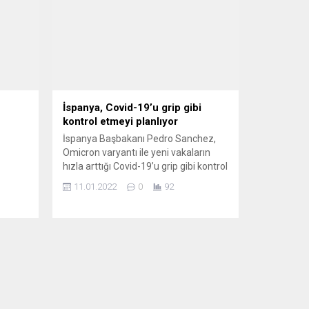
İspanya, Covid-19’u grip gibi
kontrol etmeyi planlıyor
İspanya Başbakanı Pedro Sanchez,
Omicron varyantı ile yeni vakaların
hızla arttığı Covid-19’u grip gibi kontrol
e
altına almak için çalışma yürüttüklerini
11.01.2022
0
92
ildi.
bildirdi. Pedro Sanchez, İspanya’nın
rşı
Cadenaser radyosuna yaptığı
i
açıklamada, “Sağlık Uyarıları ve Acil
Durumlar Merkezinde Covid-19’u grip
or.
benzeri bir endemik hastalık olarak
,
tedavi etmek için haftalardır bir plan
ara
üzerinde çalışma...
iş-