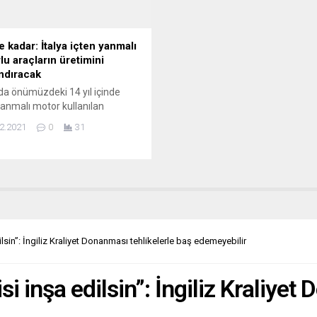
mücadele eden ve...
e kadar: İtalya içten yanmalı
lu araçların üretimini
ndıracak
’da önümüzdeki 14 yıl içinde
yanmalı motor kullanılan
rın üretim ve satışının
2.2021
0
31
dırılması kararı alındı. Ekolojik
m Bakanı Roberto Cingolani,
rma ve Altyapı Bakanı Enrico
nini ve Ekonomik Kalkınma
 Giancarlo Giorgetti’nin bir
gelmesiyle toplanan ortak
ar komitesi, İtalya’daki içten
ı motorlu araçların değiştirilme
sin”: İngiliz Kraliyet Donanması tehlikelerle baş edemeyebilir
ni belirledi. Buna...
i inşa edilsin”: İngiliz Kraliyet