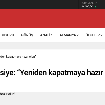
GRAM ALTIN
”
6.660,55
DUYURU
GÖRÜŞ
ANALİZ
ALMANYA
ÜLKELER
niden kapatmaya hazır olun”
vsiye: “Yeniden kapatmaya hazır