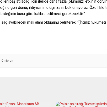
rolleri başlatılacağı için ileride daha fazla (olumsuz) etkinin gö
steğine geri dönüş ihtiyacının oluşmasını beklemiyoruz. Özellikle
 desteğinin buna göre kalibre edilmesi gerekecektir.”
sağlayabilecek mali alanı olduğunu belirterek, “(İngiliz hükümeti 
Omicron
,