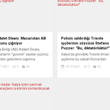
alet Divanı: Macaristan AB
Polisin saldırdığı Trieste
unu çiğniyor
işçilerinin sözcüsü Stefano
Puzzer: “Bu, diktatörlüktür!”
 Birliği (AB) Adalet Divanı,
stan’ın “güvenli” sayılan üçüncü
İtalya’da grevdeki Trieste liman
rden gelenlerin sığınma
işçilerine bu sabah Roma’dan
ularının reddedilmesine olanak
gönderilen özel polis ekiplerinc
1.2021
0
66
18.10.2021
0
92
ve sığınma başvurularına
tazyizli su ve copla müdahale ed
 sağlayanlara cezai yaptırım
Covid aşı kartı zorunluluğuna ka
n yasalarının, AB hukukunu
greve giden Trieste liman işçiler
iğine karar verdi. AB’nin en üst
direnişlerini polis
esinden yapılan yazılı
müdahalesine rağmen sürdürüy
mada, Macaristan’ın
Draghi hükümetinin polis güçleri
lerin “güvenli üçüncü bir ülke”
kamu ve özel sektörde çalışanl
den geldikleri gerekçesiyle
getirilen “green pass” (yeşil geç
a başvurularını kabul...
sağlık kartı) zorunluluğuna karşı