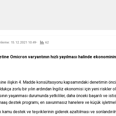
leme: 15.12.2021 10:49
62
etine Omicron varyantının hızlı yayılması halinde ekonominin
ne ilişkin 4. Madde konsültasyonu kapsamındaki denetimin öncü bu
ukça zorlu bir yılın ardından İngiliz ekonomisi için yeni riskler o
ının yaşanması durumunda yetkililer, daha önceki başarılı ve isti
aaş destek programı, en savunmasız hanelere ve küçük işletmelere
 kamu destek ve teşviklerinin giderek azaltılması ve sonlandırıl