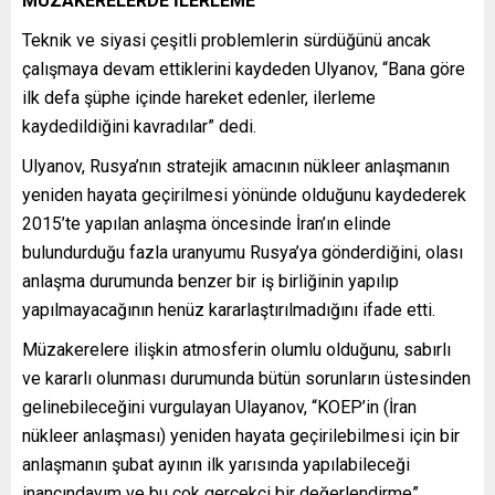
MÜZAKERELERDE İLERLEME
Teknik ve siyasi çeşitli problemlerin sürdüğünü ancak
çalışmaya devam ettiklerini kaydeden Ulyanov, “Bana göre
ilk defa şüphe içinde hareket edenler, ilerleme
kaydedildiğini kavradılar” dedi.
Ulyanov, Rusya’nın stratejik amacının nükleer anlaşmanın
yeniden hayata geçirilmesi yönünde olduğunu kaydederek
2015’te yapılan anlaşma öncesinde İran’ın elinde
bulundurduğu fazla uranyumu Rusya’ya gönderdiğini, olası
anlaşma durumunda benzer bir iş birliğinin yapılıp
yapılmayacağının henüz kararlaştırılmadığını ifade etti.
Müzakerelere ilişkin atmosferin olumlu olduğunu, sabırlı
ve kararlı olunması durumunda bütün sorunların üstesinden
gelinebileceğini vurgulayan Ulayanov, “KOEP’in (İran
nükleer anlaşması) yeniden hayata geçirilebilmesi için bir
anlaşmanın şubat ayının ilk yarısında yapılabileceği
inancındayım ve bu çok gerçekçi bir değerlendirme”