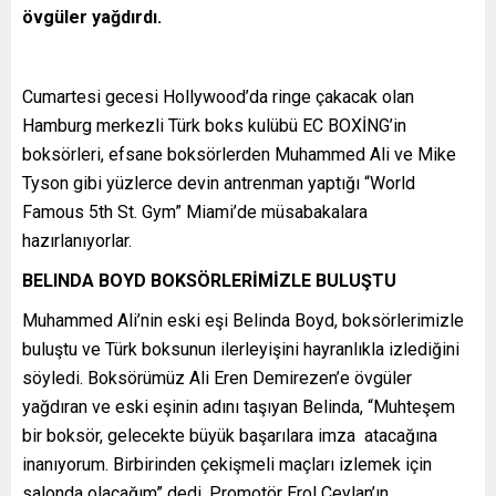
övgüler yağdırdı.
Cumartesi gecesi Hollywood’da ringe çakacak olan
Hamburg merkezli Türk boks kulübü EC BOXİNG’in
boksörleri, efsane boksörlerden Muhammed Ali ve Mike
Tyson gibi yüzlerce devin antrenman yaptığı “World
Famous 5th St. Gym” Miami’de müsabakalara
hazırlanıyorlar.
BELINDA BOYD BOKSÖRLERİMİZLE BULUŞTU
Muhammed Ali’nin eski eşi Belinda Boyd, boksörlerimizle
buluştu ve Türk boksunun ilerleyişini hayranlıkla izlediğini
söyledi. Boksörümüz Ali Eren Demirezen’e övgüler
yağdıran ve eski eşinin adını taşıyan Belinda, “Muhteşem
bir boksör, gelecekte büyük başarılara imza atacağına
inanıyorum. Birbirinden çekişmeli maçları izlemek için
salonda olacağım” dedi. Promotör Erol Ceylan’ın