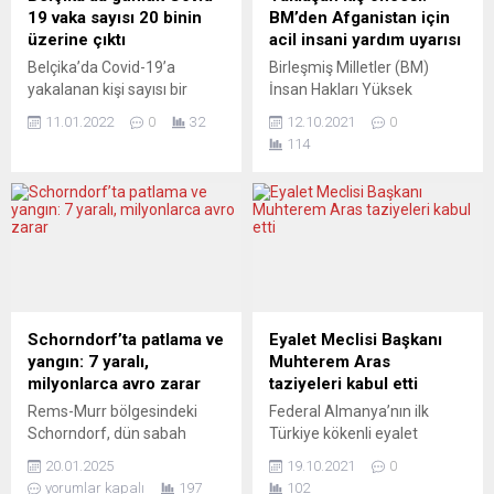
aldı. Sokakta seyyar satıcılık
Uluslararası Judo
19 vaka sayısı 20 binin
BM’den Afganistan için
yapan Nijeryalı 39 yaşındaki
Federasyonu (IJF)
üzerine çıktı
acil insani yardım uyarısı
Alika Ogorchukwu, 32
tarafından düzenlenen en
Belçika’da Covid-19’a
Birleşmiş Milletler (BM)
yaşındaki İtalyan...
yüksek hakemlik...
yakalanan kişi sayısı bir
İnsan Hakları Yüksek
haftada yüzde 85 artarak
Komiserliği (BMMYK),
11.01.2022
0
32
12.10.2021
0
günlük vakalar 20 binin
Afganistan’da kış
114
üzerine yükseldi. Haftalık
mevsiminin yaklaştığına
vaka sayılarının günlük
işaret ederek ihtiyaç
ortalamasını veren Ulusal
sahiplerinin acil insani
Halk Sağlığı Enstitüsü
yardıma muhtaç olduğuna
verilerine göre, yılın ilk
dikkati çekti. BMMYK
haftasında günlük ortalama
sözcülerinden Babar Baloch,
vaka sayısı 20 bin 264 oldu.
BM Cenevre Ofisi’nde
Böylece 1-7 Ocak
düzenlenen basın
haftasında vakalar önceki
toplantısında,
Schorndorf’ta patlama ve
Eyalet Meclisi Başkanı
haftaya göre yüzde 85...
Afganistan’daki son duruma
yangın: 7 yaralı,
Muhterem Aras
ilişkin soruları yanıtladı.
milyonlarca avro zarar
taziyeleri kabul etti
Afganistan’da bu yıl 700
Rems-Murr bölgesindeki
Federal Almanya’nın ilk
bine yakın kişinin yerinden
Schorndorf, dün sabah
Türkiye kökenli eyalet
edildiğini vurgulayan
saatlerinde büyük bir
meclisi başkanı olan
Baloch,...
20.01.2025
19.10.2021
0
patlama ve ardından çıkan
Muhterem Aras, kısa bir
yorumlar kapalı
197
102