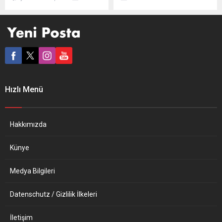
yangınla sarsıldı. Gmünder
süre önce hayata veda eden
Straße’deki bir konut ve bir
babası Hüseyin Günyel için
Türk lokalinde meydana
taziye günü ve Kırk Erkânı
gelen olayda yedi kişi
düzenledi. Stuttgart Alevi
yaralanırken, zararın
Kültür Merkezi’nde Baden-
boyutunun milyonlarla ifade
Württemberg Eyalet Meclisi
edileceği tahmin ediliyor.
Başkanı Muhterem Aras
Schorndorf İtfaiye Sözcüsü
acıları paylaşan dostlarının
Steffen Heckel, yangının
taziyelerini kabul etti.
Hızlı Menü
saat 10.00 civarında kontrol
Konuklara yemek ikramı
altına alındığını ancak
yapılırken, 31 Ağustos’ta...
söndürme çalışmalarının...
Hakkımızda
Künye
Medya Bilgileri
Datenschutz / Gizlilik İlkeleri
İletişim