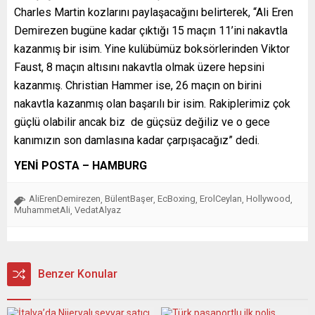
Charles Martin kozlarını paylaşacağını belirterek, “Ali Eren
Demirezen bugüne kadar çıktığı 15 maçın 11’ini nakavtla
kazanmış bir isim. Yine kulübümüz boksörlerinden Viktor
Faust, 8 maçın altısını nakavtla olmak üzere hepsini
kazanmış. Christian Hammer ise, 26 maçın on birini
nakavtla kazanmış olan başarılı bir isim. Rakiplerimiz çok
güçlü olabilir ancak biz de güçsüz değiliz ve o gece
kanımızın son damlasına kadar çarpışacağız” dedi.
YENİ POSTA – HAMBURG
AliErenDemirezen
BülentBaşer
EcBoxing
ErolCeylan
Hollywood
,
,
,
,
,
MuhammetAli
VedatAlyaz
,
Benzer Konular