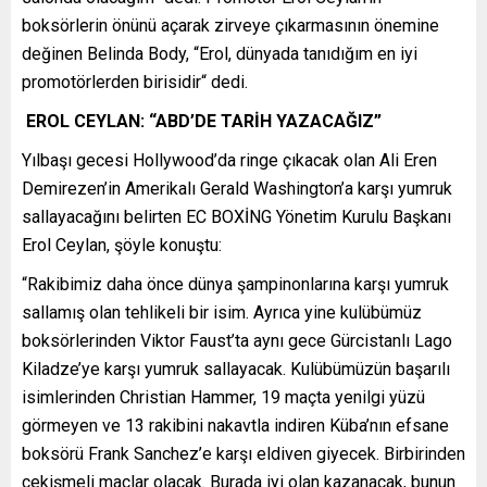
boksörlerin önünü açarak zirveye çıkarmasının önemine
değinen Belinda Body, “Erol, dünyada tanıdığım en iyi
promotörlerden birisidir“ dedi.
EROL CEYLAN: “ABD’DE TARİH YAZACAĞIZ”
Yılbaşı gecesi Hollywood’da ringe çıkacak olan Ali Eren
Demirezen’in Amerikalı Gerald Washington’a karşı yumruk
sallayacağını belirten EC BOXİNG Yönetim Kurulu Başkanı
Erol Ceylan, şöyle konuştu:
“Rakibimiz daha önce dünya şampinonlarına karşı yumruk
sallamış olan tehlikeli bir isim. Ayrıca yine kulübümüz
boksörlerinden Viktor Faust’ta aynı gece Gürcistanlı Lago
Kiladze’ye karşı yumruk sallayacak. Kulübümüzün başarılı
isimlerinden Christian Hammer, 19 maçta yenilgi yüzü
görmeyen ve 13 rakibini nakavtla indiren Küba’nın efsane
boksörü Frank Sanchez’e karşı eldiven giyecek. Birbirinden
çekişmeli maçlar olacak. Burada iyi olan kazanacak, bunun