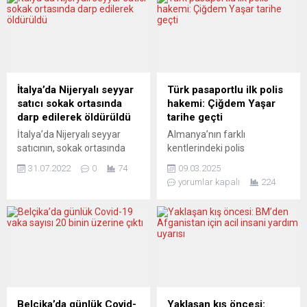
İtalya’da Nijeryalı seyyar
Türk pasaportlu ilk polis
satıcı sokak ortasında
hakemi: Çiğdem Yaşar
darp edilerek öldürüldü
tarihe geçti
İtalya’da Nijeryalı seyyar
Almanya’nın farklı
satıcının, sokak ortasında
kentlerindeki polis
darbedilerek hayatını
teşkilatlarında atış ve
31.07.2022
0
74
09.03.2025
kaybetmesi ve
savunma eğitmeni olarak
yorumlar kapalı
224
çevredekilerin olaya
görev yapan Çiğdem Yaşar,
müdahale etmemesi
judoda A lisanslı en yüksek
tepkilere yol açtı. Ülkenin
hakem unvanını alarak
doğusundaki Adriyatik
önemli bir başarıya imza
denizi kıyısında yer alan
attı. 2003 yılında Bavyera
Civitanova Marche’de dün
eyaletinde ilk Türk
akşam saatlerinde
pasaportlu polis olarak
meydana gelen olay anına
kayıtlara geçen Yaşar,
ilişkin görüntüler basında yer
Leipzig kentinde
Belçika’da günlük Covid-
Yaklaşan kış öncesi: