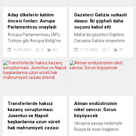
EMA’nın aşı stratejisinden
savaşmak isteyen yabancı
sorumlu yetkilisi Marco
savaşçılar çeşitli yollarla
Cavaleri, Covid-19 salgını ve
Ukrayna’ya geçiyor. Çeşitli
Aday ülkelerin katılım
Gazeteci Galizia suikasti
aşılarla ilgili son durum
ülkelerden gelen bir grup
öncesi fonları: Avrupa
davası: İki şüpheli daha
hakkında basın toplantısı
yabancı savaşçı, Ukrayna-
Parlamentosu onayladı
suçunu kabul etti
düzenledi. “Tünelin
Polonya sınırında bulunan
Avrupa Parlamentosu (AP),
Malta’da gazeteci Daphne
sonundaki ışığa ne zaman
Medyka Sınır Kapısı’ndan
Türkiye gibi Avrupa Birliği’ne
Caruana Galizia cinayetine
ulaşacağız?”...
Ukrayna’ya geçerken
(AB) aday ülkeler için
ilişkin davadaki üç
gazeteciler tarafından...
16.09.2021
0
60
17.10.2022
0
76
yürütülen Katılım Öncesi
şüpheliden ikisi George ve
Yardım Aracı’nın üçüncü
Alfred Degiorgio kardeşler,
dönemi için (IPA III) 14,2
haklarındaki suçlamaları
milyar avroluk fon
kabul etmelerinin ardından
ayrılmasına onay verdi.
40’ar yıl hapis cezasına
Strasbourg’da
çarptırıldı. Malta basınında
gerçekleştirilen AP Genel
yer alan haberlere göre, 16
Kurul oturumunda, aday
Ekim 2017’deki Galizia
ülkeler olan Türkiye,
cinayetinin ardından Aralık
Transferlerde haksız
Alman endüstrisinin
Arnavutluk, Karadağ, Kuzey
2017’den beri cinayet zanlısı
kazanç soruşturması:
nikel sancısı: Sorun
Makedonya ve Sırbistan ile
olarak tutuklu yargılanan
Juventus ve Napoli
büyüyecek
potansiyel aday olan Bosna-
Degiorgio kardeşler, dünkü
başkanlarına uzun süreli
Ukrayna savaşı nedeniyle
Hersek ve...
duruşmalarına...
hak mahrumiyeti cezası
Rusya ile ticari bağlarını
istendi
gözden geçiren Almanya,