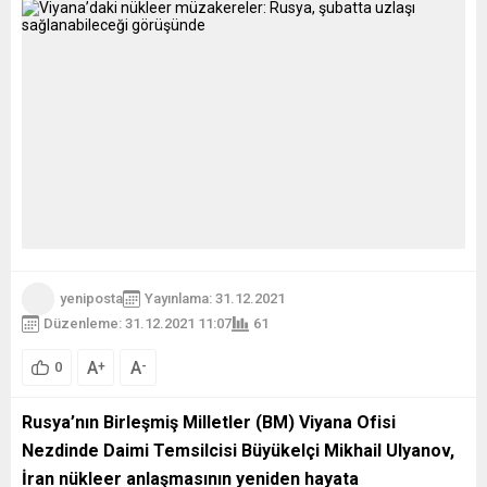
yeniposta
Yayınlama: 31.12.2021
Düzenleme: 31.12.2021 11:07
61
A
A
+
-
0
Rusya’nın Birleşmiş Milletler (BM) Viyana Ofisi
Nezdinde Daimi Temsilcisi Büyükelçi Mikhail Ulyanov,
İran nükleer anlaşmasının yeniden hayata