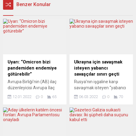
Benzer Konular
Uyarı: “Omicron bizi
Ukrayna için savaşmak
pandemiden endemiye
isteyen yabancı
götürebilir”
savaşçılar sınırı geçti
Avrupa Birliği’nin (AB) ilaç
Rusya’nın işgaline karşı
düzenleyicisi Avrupa İlaç
savaşmak isteyen “yabancı
Ajansı (EMA) yetkilileri,
savaşçılar”, özellikle Polonya
12.01.2022
0
65
06.03.2022
0
70
Omicron varyantının hızla
sınırından Ukrayna’ya
yayılmasını olumlu
geçişlerini sürdürüyor.
değerlendirmemelerine
Rusya’nın Ukrayna’ya
rağmen bunun pandemiden
yönelik saldırıları sürerken,
endemiye giden sürece yol
farklı ülkelerden Ukrayna
açabileceğini bildirdi.
için Rusya’ya karşı