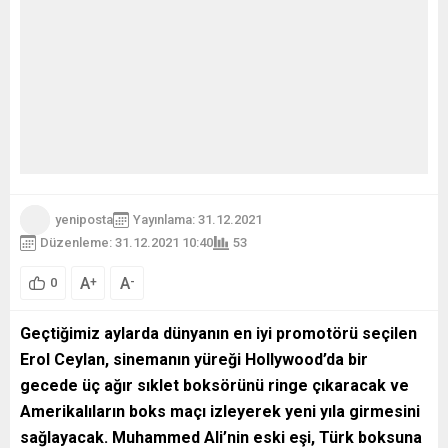
yeniposta
Yayınlama: 31.12.2021
Düzenleme: 31.12.2021 10:40
53
A
A
+
-
0
Geçtiğimiz aylarda dünyanın en iyi promotörü seçilen
Erol Ceylan, sinemanın yüreği Hollywood’da bir
gecede üç ağır sıklet boksörünü ringe çıkaracak ve
Amerikalıların boks maçı izleyerek yeni yıla girmesini
sağlayacak. Muhammed Ali’nin eski eşi, Türk boksuna