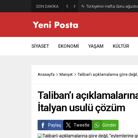
SON DAKİKA
SİYASET
EKONOMİ
YAŞAM
KÜLTÜR
Anasayfa
Manşet
Taliban’ı açıklamalarına göre deği
Taliban’ı açıklamaların
İtalyan usulü çözüm
Paylaş
Tweetle
Gönder