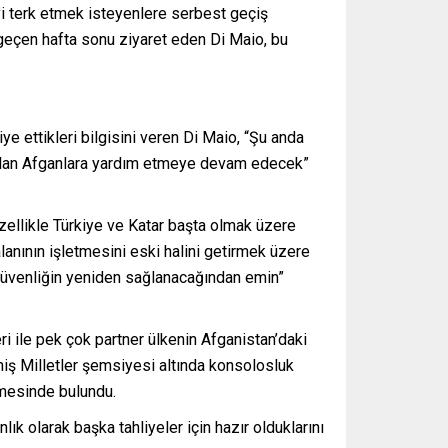
eyi terk etmek isteyenlere serbest geçiş
geçen hafta sonu ziyaret eden Di Maio, bu
ye ettikleri bilgisini veren Di Maio, “Şu anda
ı olan Afganlara yardım etmeye devam edecek”
zellikle Türkiye ve Katar başta olmak üzere
alanının işletmesini eski halini getirmek üzere
a güvenliğin yeniden sağlanacağından emin”
eri ile pek çok partner ülkenin Afganistan’daki
miş Milletler şemsiyesi altında konsolosluk
rmesinde bulundu.
k olarak başka tahliyeler için hazır olduklarını