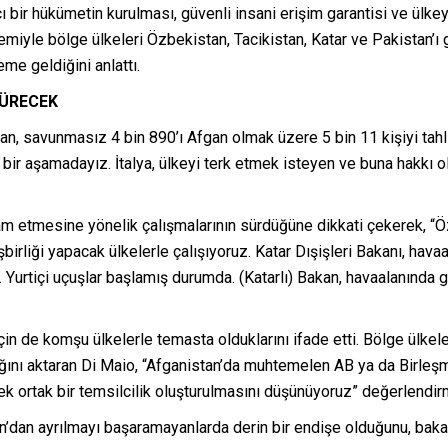
ıcı bir hükümetin kurulması, güvenli insani erişim garantisi ve ülk
iyle bölge ülkeleri Özbekistan, Tacikistan, Katar ve Pakistan’ı 
me geldiğini anlattı.
DÜRECEK
apan, savunmasız 4 bin 890’ı Afgan olmak üzere 5 bin 11 kişiyi tahli
 bir aşamadayız. İtalya, ülkeyi terk etmek isteyen ve buna hakk
am etmesine yönelik çalışmalarının sürdüğüne dikkati çekerek, “Ö
birliği yapacak ülkelerle çalışıyoruz. Katar Dışişleri Bakanı, hava
di. Yurtiçi uçuşlar başlamış durumda. (Katarlı) Bakan, havaalanınd
için de komşu ülkelerle temasta olduklarını ifade etti. Bölge ülkel
ıdığını aktaran Di Maio, “Afganistan’da muhtemelen AB ya da Birleş
cek ortak bir temsilcilik oluşturulmasını düşünüyoruz” değerlendi
dan ayrılmayı başaramayanlarda derin bir endişe olduğunu, bakanlı