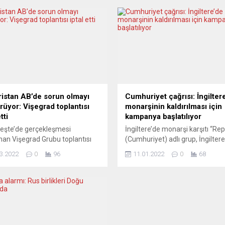
istan AB’de sorun olmayı
Cumhuriyet çağrısı: İngilter
rüyor: Vişegrad toplantısı
monarşinin kaldırılması için
tti
kampanya başlatılıyor
eşte’de gerçekleşmesi
İngiltere’de monarşi karşıtı “Rep
nan Vişegrad Grubu toplantısı
(Cumhuriyet) adlı grup, İngiltere
edildi. Polonya ve Çekya,
Kraliçesi 2. Elizabeth’in tahta çık
3.2022
0
96
11.01.2022
0
68
stan başbakanının Rusya ile
70’inci yıldönümünde, monarşin
a yeterince mesafe
kaldırılması için kampanya
ığını öne sürerek toplantıya
başlatacaklarını açıkladı. Ülked
ak istemedi. Avrupa basını,
monarşinin son bulması yönün
dörtlünün sonu anlamına gelip
kampanyalar yürüten grubun ya
iğini tartışıyor. SÜDDEUTSCHE
açıklamada, monarşiye son veri
NG (Almanya) ORBÁN BİR TEK
çağrısında bulunuldu ve “70 Yıl