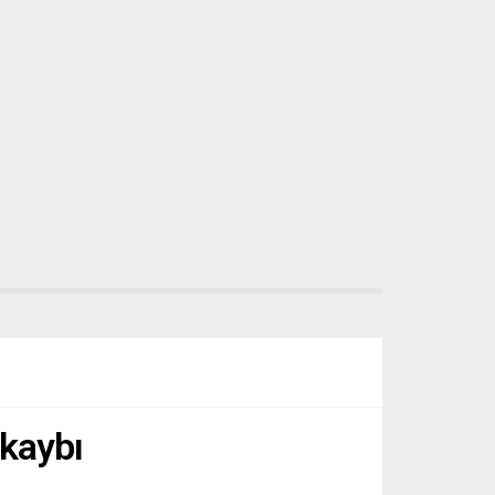
Komisyonu’na bağlı...
anın,
nın...
 kaybı