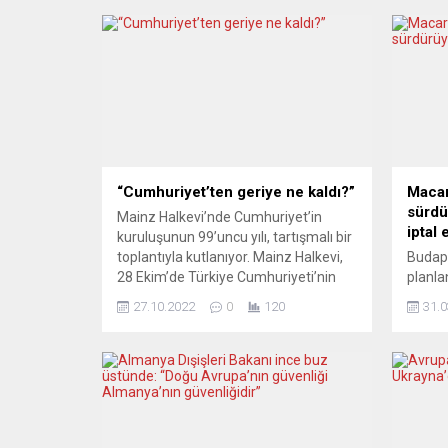
“Cumhuriyet’ten geriye ne kaldı?”
Macar
sürdü
Mainz Halkevi’nde Cumhuriyet’in
iptal e
kuruluşunun 99’uncu yılı, tartışmalı bir
toplantıyla kutlanıyor. Mainz Halkevi,
Budap
28 Ekim’de Türkiye Cumhuriyeti’nin
planla
99’uncu yılını, içinde bulunduğu durum
iptal 
27.10.2022
0
120
31.0
ve gelecekle ilgili tasarımlar
Macari
çerçevesinde tartışmalı bir toplantıyla
arasın
kutluyor. Mainz Halkevi’nin toplantı
koymad
çağrısında şu ifadeler dikkat çekti:
katılm
“Nice cana mal olan Kurtuluş Savaşı
bunun 
sonunda, işgalci emperyalistlerin
gelmed
yenilmesinin ardından, elde...
ZEITU