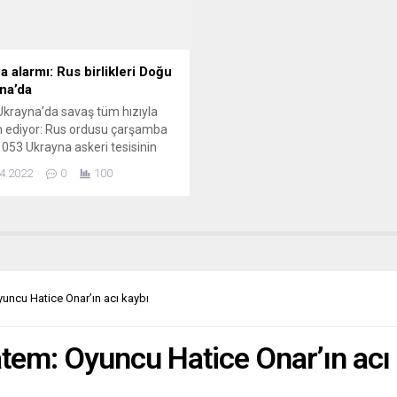
 ÇIKARLARININ PEŞİNDE
İstemiyoruz” kampanyası
tsche Zeitung, iptalin uzun
başlatılacağı bildirildi. Kampany
r süren işbirliğinin...
haziranda Kraliçe’nin tahta çıkışı
a alarmı: Rus birlikleri Doğu
na’da
krayna’da savaş tüm hızıyla
 ediyor: Rus ordusu çarşamba
053 Ukrayna askeri tesisinin
andığını açıklarken, Ukrayna,
4.2022
0
100
rliklerinin Slovyansk’ta
ulduğunu bildirdi.
orsk’ta tahliyeler başladı.
a Devlet Başkanı Zelenskiy,
yerleşim bölgelerine yönelik
ılar konusunda uyardı.
ular durumu endişeyle takip
uncu Hatice Onar’ın acı kaybı
r. DAGENS NYHETER (İsveç)
İN HEDEFİ HÂLÂ AYNI...
tem: Oyuncu Hatice Onar’ın acı