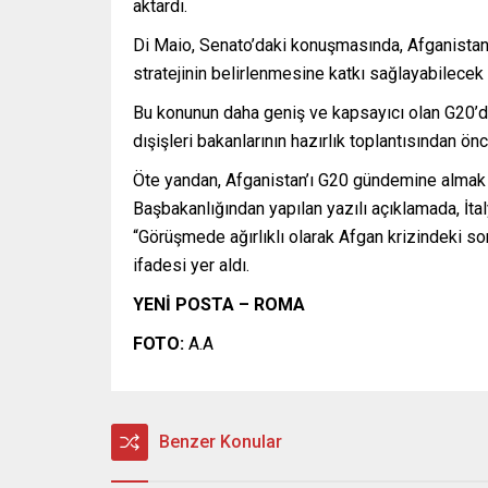
aktardı.
Di Maio, Senato’daki konuşmasında, Afganistan 
stratejinin belirlenmesine katkı sağlayabilecek 
Bu konunun daha geniş ve kapsayıcı olan G20’de 
dışişleri bakanlarının hazırlık toplantısından önc
Öte yandan, Afganistan’ı G20 gündemine almak is
Başbakanlığından yapılan yazılı açıklamada, İta
“Görüşmede ağırlıklı olarak Afgan krizindeki so
ifadesi yer aldı.
YENİ POSTA – ROMA
FOTO:
A.A
Benzer Konular