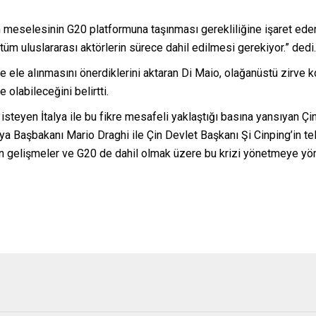
meselesinin G20 platformuna taşınması gerekliliğine işaret ederek
tüm uluslararası aktörlerin sürece dahil edilmesi gerekiyor.” dedi.
ele alınmasını önerdiklerini aktaran Di Maio, olağanüstü zirve koş
e olabileceğini belirtti.
teyen İtalya ile bu fikre mesafeli yaklaştığı basına yansıyan Çin
lya Başbakanı Mario Draghi ile Çin Devlet Başkanı Şi Cinping’in te
n gelişmeler ve G20 de dahil olmak üzere bu krizi yönetmeye yöneli