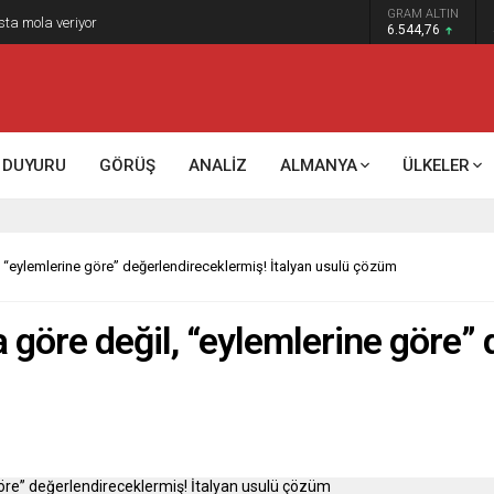
GRAM ALTIN
6.544,76
DUYURU
GÖRÜŞ
ANALİZ
ALMANYA
ÜLKELER
l, “eylemlerine göre” değerlendireceklermiş! İtalyan usulü çözüm
a göre değil, “eylemlerine göre”