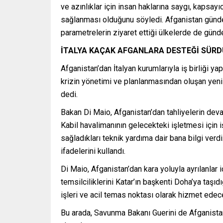
ve azınlıklar için insan haklarına saygı, kapsay
sağlanması olduğunu söyledi. Afganistan gündem
parametrelerin ziyaret ettiği ülkelerde de günde
İTALYA KAÇAK AFGANLARA DESTEĞİ SÜR
Afganistan’dan İtalyan kurumlarıyla iş birliği y
krizin yönetimi ve planlanmasından oluşan yeni
dedi.
Bakan Di Maio, Afganistan’dan tahliyelerin dev
Kabil havalimanının gelecekteki işletmesi için iş
sağladıkları teknik yardıma dair bana bilgi ver
ifadelerini kullandı.
Di Maio, Afganistan’dan kara yoluyla ayrılanlar 
temsilciliklerini Katar’ın başkenti Doha’ya taş
işleri ve acil temas noktası olarak hizmet ede
Bu arada, Savunma Bakanı Guerini de Afganistan’