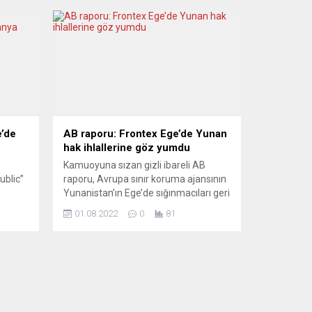
e’de
AB raporu: Frontex Ege’de Yunan
hak ihlallerine göz yumdu
Kamuoyuna sızan gizli ibareli AB
ublic”
raporu, Avrupa sınır koruma ajansının
Yunanistan’ın Ege’de sığınmacıları geri
ışının
itme uygulamalarına göz yumduğunu
01.08.2022
0
81
in
ortaya koydu. Avrupa Sınır ve Sahil
Güvenliği Ajansının (Frontex)
e
Yunanistan’ın Ege’de sığınmacılara
de
yönelik yasa dışı geri itme
ptığı
uygulamalarını görmezden gelerek
lmesi
aktif yardım sağladığı suçlamaları
 Daha
AB’nin gizli raporunda teyit edildi. AB