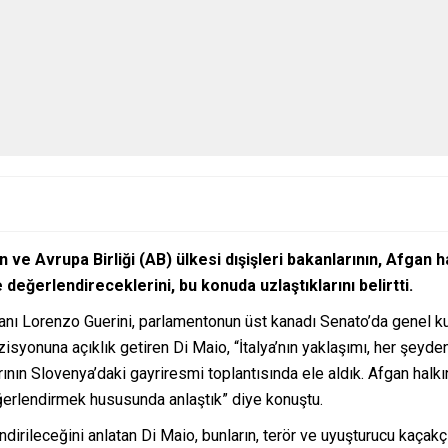
nin ve Avrupa Birliği (AB) ülkesi dışişleri bakanlarının, Afgan 
değerlendireceklerini, bu konuda uzlaştıklarını belirtti.
nı Lorenzo Guerini, parlamentonun üst kanadı Senato’da genel kuru
 pozisyonuna açıklık getiren Di Maio, “İtalya’nın yaklaşımı, her şe
arının Slovenya’daki gayriresmi toplantısında ele aldık. Afgan halk
ğerlendirmek hususunda anlaştık” diye konuştu.
dirileceğini anlatan Di Maio, bunların, terör ve uyuşturucu kaçakçıl