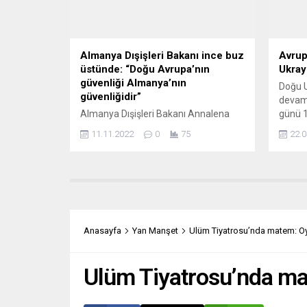
KENDİ
Süddeu
yıllardı
Almanya Dışişleri Bakanı ince buz
Avrup
üstünde: “Doğu Avrupa’nın
Ukray
güvenliği Almanya’nın
Doğu U
güvenliğidir”
devam
Almanya Dışişleri Bakanı Annalena
günü 1
Baerbock, “Doğu Avrupa’nın
bombal
11.11.2022
0
75
22.0
güvenliğinin Almanya’nın güvenliği
Rus bi
olduğunu” yeniden vurguladı. Bu tür
durdur
çıkışların uluslararası ilişkilerde yeni
Kramat
gerilimleri tetiklemesinden korkuluyor.
Ukrayn
Alman Dışişleri Bakanı Baerbock,
halkı 
Litvanya Dışişleri Bakanı Gabrielius
saldır
Landsbergis ile yaptığı görüşmenin
Yorumc
Anasayfa
Yan Manşet
Ulüm Tiyatrosu’nda matem: Oy
ardından düzenlenen basın
ediyo
toplantısında, Rus yönetiminin
PUTİN’
eylemlerinden dolayı Baltık ülkelerinde
Ulüm Tiyatrosu’nda ma
tehdidin hissedildiğini belirtti. Alman
askerlerinin NATO...