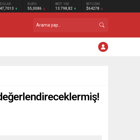
DOLAR
EURO
BIST 100
BITCOIN
47,7013
55,0086
13.798,82
$64278
 değerlendireceklermiş!