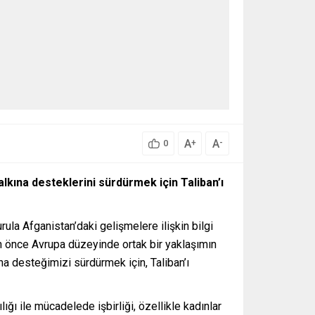
A
A
+
-
0
halkına desteklerini sürdürmek için Taliban’ı
la Afganistan’daki gelişmelere ilişkin bilgi
yden önce Avrupa düzeyinde ortak bir yaklaşımın
ına desteğimizi sürdürmek için, Taliban’ı
ığı ile mücadelede işbirliği, özellikle kadınlar