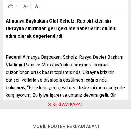
A
A
+
-
0
Almanya Başbakanı Olaf Scholz, Rus birliklerinin
Ukrayna sınırından geri çekilme haberlerini olumlu
adım olarak değerlendirdi.
Federal Almanya Başbakanı Scholz, Rusya Devlet Başkanı
Vladimir Putin ile Moskova’daki görüşmesi sonrası
düzenlenen ortak basın toplantısında, Ukrayna krizinin
barışçıl yollarla ve diyalogla çözülmesi çağrısında
bulunarak, “Birliklerin geri çekilmesi haberini memnuniyetle
karşılıyorum. Bu iyiye işaret ve umarız devamı gelir. Bir
çıkmaza girmemeliyiz, bu bir felaket olur” diye konuştu.
REKLAMI KAPAT
Şansölye Olaf Scholz, Rusya ile Ukrayna arasındaki ihtilafa
diplomatik çözüm bulunabileceğine işaret ederek, “Mevcut
MOBİL FOOTER REKLAM ALANI
durum ne kadar zor ve ciddi görünse de durumu umutsuz