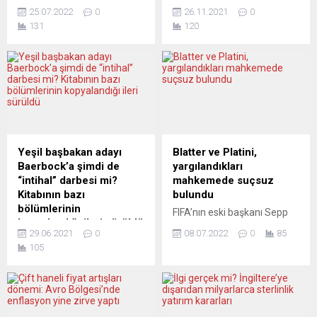
havalimanlarında çalışan
Willebadessen kasabasında
25.07.2022
0
26.11.2021
0
sayısı azalırken, yolcu ve
üyelerine bir bilgilendirme
131
120
uçuş sayılarının artması,
semineri düzenledi.
uluslararası yolcuların
Almanya Sosyal Demokrat
bölgeye seyahatini çileye
Partisi’ne (SPD) yakın
dönüştürmeye devam
Friedrich-Ebert-Vakfı’nın
ediyor. Tatil sezonunun
desteklediği Jägerhof
başlamasıyla hazirandan bu
Oteli’ndeki “Almanya’ya
yana bölge ülkelerinden
göçün 60’ıncı yılı” konulu
karşılıklı olarak artan
seminere, çoğunluğu birinci
uluslararası uçuşlar, Covid-
kuşaktan yurttaşlarımız
Yeşil başbakan adayı
Blatter ve Platini,
19 nedeniyle personelin
katıldı. Emekli sosyal
Baerbock’a şimdi de
yargılandıkları
azaldığı ve mevcut
danışman İbrahim Baysan
“intihal” darbesi mi?
mahkemede suçsuz
çalışanların grev yaptığı
ve Ahlen Belediyesi Gençlik,
Kitabının bazı
bulundu
birçok havalimanında krize
Sosyal ve Uyum Dairesi’nde
bölümlerinin
FIFA’nın eski başkanı Sepp
yol açtı. Çok sayıda ülkenin
görevli...
kopyalandığı ileri sürüldü
Blatter ve UEFA’nın eski
uluslararası...
29.06.2021
0
08.07.2022
0
85
Yeşiller’in Başbakan adayı
başkanı Michel Platini,
105
Annalena Baerbock’un
haklarında “dolandırıcılık” ve
nefesi mi tükeniyor?
“zimmete para geçirme”
Baerbock’un seçim
suçlamasıyla İsviçre’de
kampanyasında kullanılmak
açılan davada suçsuz
üzere yazdığı yeni kitabının
bulundu. İsviçre basınında