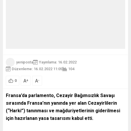
yeniposta
Yayınlama: 16.02.2022
Düzenleme: 16.02.2022 11:05
104
A
A
+
-
0
Fransa’da parlamento, Cezayir Bağımsızlık Savaşı
sırasında Fransa’nın yanında yer alan Cezayirlilerin
(“Harki”) tanınması ve mağduriyetlerinin giderilmesi
için hazırlanan yasa tasarısını kabul etti.