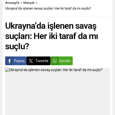
amaç uğruna Polonya’da bir
memnun olmadıklarını
Anasayfa
Manşet
araya gelmekten mutluluk
belirttiler. Makina Kimya
Ukrayna’da işlenen savaş suçları: Her iki taraf da mı suçlu?
duyduğunu belirterek
Endüstri’nin Avrupa
Kanada’nın Ukrayna’ya
Sorumlusu Avni Lütfü...
Ukrayna’da işlenen savaş
yönelik desteklerini takdirle
karşıladığını ifade etti.
suçları: Her iki taraf da mı
Rusya’nın Ukrayna’ya
yönelik sebepsiz...
suçlu?
Paylaş
Tweetle
Gönder