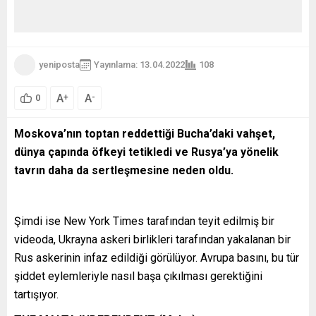
yeniposta
Yayınlama: 13.04.2022
108
A
A
+
-
0
Moskova’nın toptan reddettiği Bucha’daki vahşet,
dünya çapında öfkeyi tetikledi ve Rusya’ya yönelik
tavrın daha da sertleşmesine neden oldu.
Şimdi ise New York Times tarafından teyit edilmiş bir
videoda, Ukrayna askeri birlikleri tarafından yakalanan bir
Rus askerinin infaz edildiği görülüyor. Avrupa basını, bu tür
şiddet eylemleriyle nasıl başa çıkılması gerektiğini
tartışıyor.