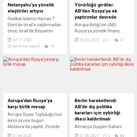
Netanyahu’ya yönelik
Yürürlüğü girdiler:
eleştiriler artıyor
AB’den Rusya’ya ek
yaptırımlar devrede
Radikal İslamcı Hamas 7
Ekim’de İsrail’e saldırmadan
Avrupa Birliği’nin (AB)
önce, İsrail’de Binyamin
Rusya’ya yönelik finans,
Netanyahu liderliğindeki
enerji ve ulaşım gibi çeşitli
02.11.2023
26.02.2022
0
47
sağcı ve dinci hükümete
alanları kapsayan ve üst
yorumlar kapalı
74
yönelik büyük protesto
düzey kişilerin mal
gösterileri düzenleniyordu.
varlıklarını donduran yeni
Ülkeye yönelik genel
yaptırımları uygulamaya
tehdit karşısında şimdilik bu
konuldu. AB’nin Rusya’nın
protestolar yatışmış
Ukrayna’ya saldırması
gözüküyor. Fakat bilhassa
nedeniyle hazırladığı yeni
da Netanyahu’nun,
yaptırım listesi AB Resmi
istihbarat servislerini terör
Gazetesi’nde yayımlanarak
saldırısı konusunda kendisini
yürürlüğe girdi. Yeni yaptırım
Avrupa’dan Rusya’ya
Berlin hareketlendi:
uyarmamakla suçlamasına
listesinin başında, Rusya
karşı birlik mesajı
AB’de dış politika
yönelik eleştiriler sürüyor.
Devlet Başkanı Vladimir
kararları için oybirliği
Avrupa Siyasi Topluluğu’nun
İsrail Başbakanı
Putin ve...
ilkesi kaldırılmalı
ikinci zirvesi bugün
yorumculara göre tam
Moldova’da yapıldı. Zirvede
Almanya Dışişleri Bakanı
anlamıyla beceriksiz....
Rusya’ya karşı birlik mesajı
Heiko Maas’ın yeni talebi,
01.06.2023
07.06.2021
0
84