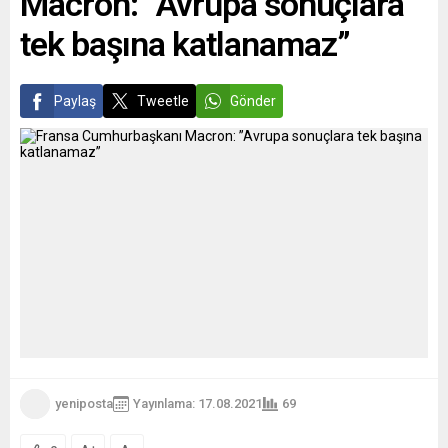
Macron: ”Avrupa sonuçlara
tek başına katlanamaz”
Paylaş
Tweetle
Gönder
yeniposta
Yayınlama: 17.08.2021
69