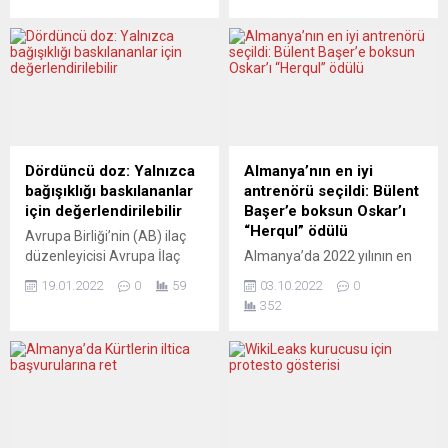
Hem Finlandiya, hem de
Başbakan, Fransa’da iklim
İsveç parlamentoları konuyu
değişikliğiyle mücadele
görüşgştuç Moskova,
çabalarını güçlendirme ve
planların “hata” olduğunu
hızlandırma sorumluluğunu
söyledi ve sonuçlar
üstlenecek. Aslında
doğuracağı tehdidinde
Macron’un sol popülist rakibi
bulundu. Bir NATO üyesi
Jean-Luc Mélenchon
olarak üyeliklere onay
tarafından ortaya atılan fikir,
vermesi gereken Türkiye’nin
farklı açılardan tartışılıyor.
Dördüncü doz: Yalnızca
Almanya’nın en iyi
de endişeleri var. Avrupa
LIBÉRATION (Fransa)
bağışıklığı baskılananlar
antrenörü seçildi: Bülent
basını süreci değerlendiriyor.
KARARLI BİR YAKLAŞIM
için değerlendirilebilir
Başer’e boksun Oskar’ı
EXPRESSEN (İsveç)
GEREKLİ Libération,
“Herqul” ödülü
Avrupa Birliği’nin (AB) ilaç
İKİYÜZLÜLÜĞE...
açıklanan çevre planına
düzenleyicisi Avrupa İlaç
Almanya’da 2022 yılının en
ilişkin iddialı bir tasarım...
Ajansı (EMA), Covid-19
iyi antrenörü seçilen Bülent
19.01.2022
0
59
03.10.2022
0
salgınıyla mücadele
Başer, başarısının sırrını
352
kapsamında dördüncü doz
basın danışmanı Vedat
aşılarla ilgili açıklamalarda
Alyaz’a anlattı. Aynı
bulundu. Dördüncü doz
zamanda çalıştırdığı iki
aşıların bağışıklığı
boksörden biri olan Ali Eren
baskılanan hastalar için
Demirezen, yine
değerlendirilebileceğini,
Almanya’da yılın en iyi
nüfusun geneli için bu
boksörü seçilirken,