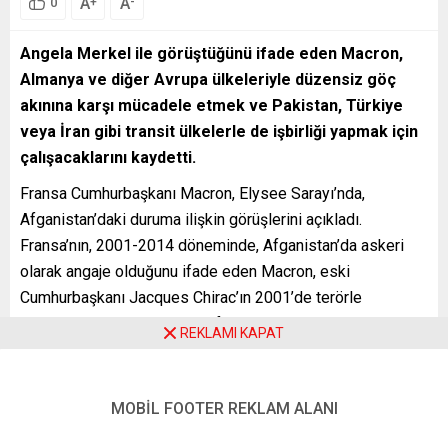
A
A
+
-
0
Angela Merkel ile görüştüğünü ifade eden Macron,
Almanya ve diğer Avrupa ülkeleriyle düzensiz göç
akınına karşı mücadele etmek ve Pakistan, Türkiye
veya İran gibi transit ülkelerle de işbirliği yapmak için
çalışacaklarını kaydetti.
Fransa Cumhurbaşkanı Macron, Elysee Sarayı’nda,
Afganistan’daki duruma ilişkin görüşlerini açıkladı.
Fransa’nın, 2001-2014 döneminde, Afganistan’da askeri
olarak angaje olduğunu ifade eden Macron, eski
Cumhurbaşkanı Jacques Chirac’ın 2001’de terörle
mücadele etmek amacıyla Afganistan’a asker gönderdiğini,
REKLAMI KAPAT
ardından eski Cumhurbaşkanı Nicolas Sarkozy’nin 2011’de
bölgedeki Fransız askerlerin bir kısmını ve eski
Cumhurbaşkanı François Hollande’ın, askerlerin tamamını
MOBİL FOOTER REKLAM ALANI
ülkeye geri çektiğini hatırlattı.