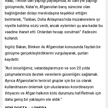
Raab, Twitter’dan yaptığı paylaşımda, Al Sani’yle yaptığı
görüşmede, Katar’ın, Afganistan barış sürecine olan
bağlılığından dolayı mevkidaşına teşekkür ettiğini
belirterek, “Taliban, Doha Anlaşması’nda müzakerelere iyi
niyetle katılma sözü verdi, ancak eylemleri şu ana kadar bu
vaadine ihanet etti. Onlardan hesap sorulmalı” ifadesini
kullandı.
İngiliz Bakan, Blinken ile Afganistan konusunda faydalı bir
görüşme gerçekleştirdiklerini vurgulayarak, şunları
kaydetti:
“Acil önceliğimiz, vatandaşlarımızın ve son 20 yılda
çalışmalarımıza destek verenlerin güvenliğini sağlamak.
Ayrıca Afganistan’ın terörist gruplar için bir üs olarak
kullanılmasını önlemek için uluslararası koordinasyon
ihtiyacını ve Afgan halkının kötü durumunu hafifletmek için
daha geniş bir yaklaşımı ele aldık.”