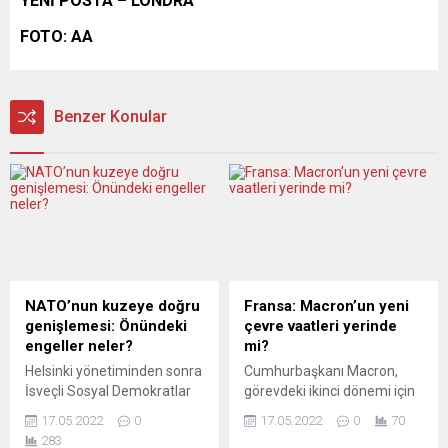
YENİ POSTA – LONDRA
FOTO: AA
Benzer Konular
NATO’nun kuzeye doğru
Fransa: Macron’un yeni
genişlemesi: Önündeki
çevre vaatleri yerinde
engeller neler?
mi?
Helsinki yönetiminden sonra
Cumhurbaşkanı Macron,
İsveçli Sosyal Demokratlar
görevdeki ikinci dönemi için
da NATO’ya katılmaktan
bir “çevre planlaması”
17.05.2022
0
17.05.2022
0
70
yana olduklarını ilan etti.
vaadinde bulundu. Yeni
283