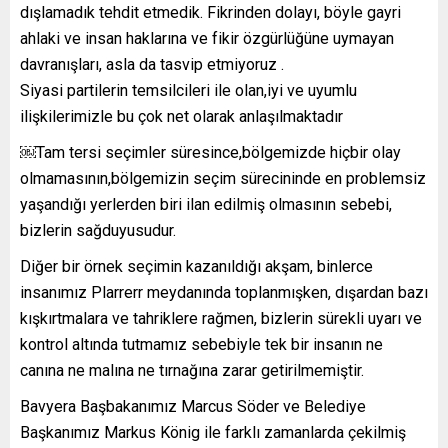
dışlamadık tehdit etmedik. Fikrinden dolayı, böyle gayri
ahlaki ve insan haklarına ve fikir özgürlüğüne uymayan
davranışları, asla da tasvip etmiyoruz .
Siyasi partilerin temsilcileri ile olan,iyi ve uyumlu
ilişkilerimizle bu çok net olarak anlaşılmaktadır
￼Tam tersi seçimler süresince,bölgemizde hiçbir olay
olmamasının,bölgemizin seçim sürecininde en problemsiz
yaşandığı yerlerden biri ilan edilmiş olmasının sebebi,
bizlerin sağduyusudur.
Diğer bir örnek seçimin kazanıldığı akşam, binlerce
insanımız Plarrerr meydanında toplanmışken, dışardan bazı
kışkırtmalara ve tahriklere rağmen, bizlerin sürekli uyarı ve
kontrol altında tutmamız sebebiyle tek bir insanın ne
canına ne malına ne tırnağına zarar getirilmemiştir.
Bavyera Başbakanımız Marcus Söder ve Belediye
Başkanımız Markus König ile farklı zamanlarda çekilmiş