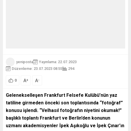
yeniposta
Yayınlama: 22.07.2023
Düzenleme: 23.07.2023 08:55
294
A
A
+
-
0
Gelenekselleşen Frankfurt Felsefe Kulübü’nün yaz
tatiline girmeden önceki son toplantısında “fotoğraf”
konusu işlendi. “Velhasıl fotoğrafın niyetini okumak!”
başlıklı toplantı Frankfurt ve Berlin’den konunun
uzmanı akademisyenler İpek Aşıkoğlu ve İpek Çınar’ın