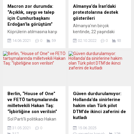
serbest bırakılması için “çok”
başkanı Andrea Ypsilanti’nin
Macron zor durumda:
Almanya’da İran’daki
çalışacaklarını ifade ederek,
istifası Hessen...
“Açıklık, saygı ve talep
protestolarına destek
“Açıkçası İranlı yetkililerin
için Cumhurbaşkanı
gösterileri
söylediklerinin ayrıntılarını
Erdoğan’la görüştüm”
Almanya’nın birçok
incelememiz gerekecek....
Köprülerin atılmasına karşı
kentinde, 22 yaşındaki
olduğunu sık sık hatırlatan
Mahsa Emini’nin ölümü
14.06.2021
0
59
02.10.2022
0
93
Fransa Cumhurbaşkanı
sonrasında İran’da başlayan
Emmanuel Macron, Türkiye
protestolara destek
Cumhurbaşkanı Recep
gösterileri yapıldı. Başkent
Tayyip Erdoğan ile baş başa
Berlin’de Bebel Meydanı’nda
uzun bir görüşme yaptığını
toplanan binlerce kişi, şehir
belirtti. Emmanuel Macron,
merkezinde yürüyüş yaptı.
Twitter hesabından
Gösteride, İran bayraklarının
paylaştığı mesajda, “NATO
yanı sıra İran’daki
zirvesi öncesi,
protestolarda hayatını
Berlin, “House of One”
Güven durdurulamıyor:
Cumhurbaşkanı Erdoğan ile
kaybedenlerin fotoğrafları
ve FETÖ tartışmalarında
Hollanda’da sinirlerine
baş başa uzun bir görüşme
taşındı. İran yönetimine
milletvekili Hakan Taş:
hakim olan Türk pilot
yaptık. Açıklık, saygı ve talep
karşı sloganların atıldığı
“İşbirliğine son verilsin”
DTM’de ikinci zaferini de
için” ifadesini kullandı.
gösteride, Alman
kutladı
Sol Parti’li politikacı Hakan
Elysee...
hükümetinden, İran rejimine
Taş, 47 milyon avroluk bütçe
Porsche pilotu zorlu hava
baskı ve yaptırımlar...
31.05.2021
0
15.06.2025
öngörülen ve içinde
koşullarında etkileyici bir
317
yorumlar kapalı
128