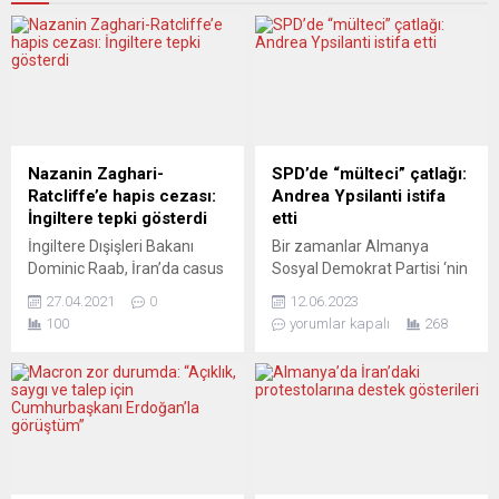
Nazanin Zaghari-
SPD’de “mülteci” çatlağı:
Ratcliffe’e hapis cezası:
Andrea Ypsilanti istifa
İngiltere tepki gösterdi
etti
İngiltere Dışişleri Bakanı
Bir zamanlar Almanya
Dominic Raab, İran’da casus
Sosyal Demokrat Partisi ‘nin
suçlamasıyla 5 yıl hapis
(SPD) en önemli kadın
27.04.2021
0
12.06.2023
yatan İran-İngiltere çifte
siyasetçilerinden biri olan
100
yorumlar kapalı
268
vatandaşı Nazanin Zaghari-
Andrea Ypsilant Avrupa
Ratcliffe’e başka bir suçtan
Birliği’nin yeni mülteci
yeniden hapis cezası
yasasına ilişkin uzlaşma
verilmesini “tamamen
nedeniyle partisini terk etti.
insanlık dışı” olarak niteledi.
Andrea Ypsilanti artık sosyal
Başbakan Boris Johnson,
demokratların bir üyesi değil
konuya ilişkin
ve bu öfkeli bir ayrılış. SPD
açıklamasında, Zaghari’nin
Hessen Eyalet Teşkilatı eski