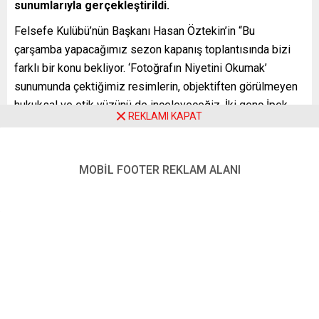
sunumlarıyla gerçekleştirildi.
Felsefe Kulübü’nün Başkanı Hasan Öztekin’in “Bu
çarşamba yapacağımız sezon kapanış toplantısında bizi
farklı bir konu bekliyor. ‘Fotoğrafın Niyetini Okumak’
sunumunda çektiğimiz resimlerin, objektiften görülmeyen
hukuksal ve etik yüzünü de inceleyeceğiz. İki genç İpek,
REKLAMI KAPAT
bakalım bizleri nasıl bir dünyaya götürecek? Velhasıl
fotoğrafın niyetini bakalım nasıl okuyacağız?” sözleriyle
yaptığı davete yoğun bir katılım oldu.
MOBİL FOOTER REKLAM ALANI
Türkiye’deki lise yıllarından beri birbirleriyle tartışmaya,
birbirlerinin kütüphanesine kitap eklemeye doymayan iki
yakın arkadaştan konuşmacı İpek Çınar, toplantı için
Berlin’de geldi. Çınar, halen Berlin Sanat Üniversitesi’nde
(UdK Berlin) yüksek lisans çalışmalarını sürdürüyor. Diğer
konuşmacı İpek Aşıkoğlu ise İstanbul Üniversitesi Hukuk