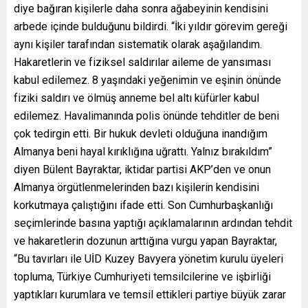
diye bağıran kişilerle daha sonra ağabeyinin kendisini
arbede içinde bulduğunu bildirdi. “İki yıldır görevim gereği
aynı kişiler tarafından sistematik olarak aşağılandım.
Hakaretlerin ve fiziksel saldırılar aileme de yansıması
kabul edilemez. 8 yaşındaki yeğenimin ve eşinin önünde
fiziki saldırı ve ölmüş anneme bel altı küfürler kabul
edilemez. Havalimanında polis önünde tehditler de beni
çok tedirgin etti. Bir hukuk devleti olduğuna inandığım
Almanya beni hayal kırıklığına uğrattı. Yalnız bırakıldım”
diyen Bülent Bayraktar, iktidar partisi AKP’den ve onun
Almanya örgütlenmelerinden bazı kişilerin kendisini
korkutmaya çalıştığını ifade etti. Son Cumhurbaşkanlığı
seçimlerinde basına yaptığı açıklamalarının ardından tehdit
ve hakaretlerin dozunun arttığına vurgu yapan Bayraktar,
“Bu tavırları ile UİD Kuzey Bavyera yönetim kurulu üyeleri
topluma, Türkiye Cumhuriyeti temsilcilerine ve işbirliği
yaptıkları kurumlara ve temsil ettikleri partiye büyük zarar