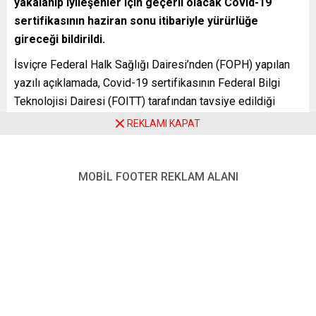
yakalanıp iyileşenler için geçerli olacak Covid-19
sertifikasının haziran sonu itibariyle yürürlüğe
gireceği bildirildi.
İsviçre Federal Halk Sağlığı Dairesi’nden (FOPH) yapılan
yazılı açıklamada, Covid-19 sertifikasının Federal Bilgi
Teknolojisi Dairesi (FOITT) tarafından tavsiye edildiği
belirtildi.
REKLAMI KAPAT
Açıklamada, “sahteciliğe karşı korumalı” sertifikanın aşı
yaptıranlar, testi negatif çıkanlar ve Covid-19’a
MOBİL FOOTER REKLAM ALANI
yakalananlar için geçerli olacağı ve haziran ayı sonunda
uygulamaya konulacağı aktarıldı.
Sertifikanın Avrupa Birliği Komisyonu’nca hazırlanan ve
“Dijital Yeşil Sertifika” adı verilen belge ile uyumlu olduğu,
ayrıca mümkün olan en basit teknolojinin kullanıldığı
belirtildi.
Açıklamada, ayrıca hazırlanan sertifikanın “kullanıcı dostu,