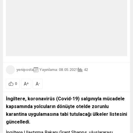
yeniposta
Yayınlama: 08.05.2021
42
A
A
+
-
0
İngiltere, koronavirüs (Covid-19) salgınıyla mücadele
kapsamında yolcuların dönüşte otelde zorunlu
karantina uygulamasına tabi tutulacağı ülkeler listesini
güncelledi.
İngiltere Ulaştırma Bakanı Grant Shapps, uluslararası