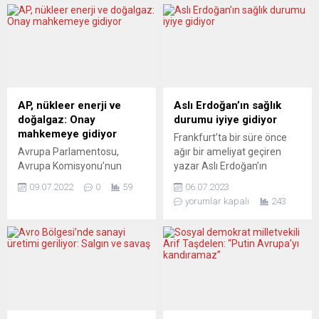
AP, nükleer enerji ve
Aslı Erdoğan’ın sağlık
doğalgaz: Onay
durumu iyiye gidiyor
mahkemeye gidiyor
Frankfurt’ta bir süre önce
Avrupa Parlamentosu,
ağır bir ameliyat geçiren
Avrupa Komisyonu’nun
yazar Aslı Erdoğan’ın
şubat ayında getirdiği
durumunun iyiye gittiği
09.07.2022
0
59
06.07.2023
nükleer enerji ve doğalgaz
öğrenildi. Köln merkezli
yorumlar kapalı
243
yatırımlarını belirli koşullar
Türkiye Almanya Kültür
altında sürdürülebilir olarak
Forumu’ndan edinilen bilgiye
sınıflandırma önerisini
göre Türkiye’de hakkında
onayladı. 705
haksız ve ağır suçlamalarla
milletvekilinden 328’i
açılan davaların ardından
sınıflandırma aleyhinde oy
Almanya’ya gelen ve 2018
kullandı. Avusturya ve
yılından bu yana yaşamını
Lüksemburg, kararı
burada sürdüren Erdoğan,