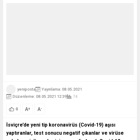
yeniposta
Yayınlama: 08.05.2021
Düzenleme: 08.05.2021 12:39
74
A
A
+
-
0
İsviçre’de yeni tip koronavirüs (Covid-19) aşısı
yaptıranlar, test sonucu negatif çıkanlar ve virüse