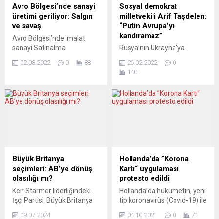
mahkemeye taşımayı
Frankfurt’ta başarılı bir
Avro Bölgesi’nde sanayi
Sosyal demokrat
planlıyor. Konuyla ilgili görüş
ameliyat geçirdi ve...
üretimi geriliyor: Salgın
milletvekili Arif Taşdelen:
ayrılıkları Avrupa basınına da
ve savaş
“Putin Avrupa’yı
yansıyor. ECHO24 (Çek
kandıramaz”
Avro Bölgesi’nde imalat
Cumhuriyet) NÜKLEER
sanayi Satınalma
Rusya’nın Ukrayna’ya
ENERJİ FİYAT İSTİKRARINI
Yöneticileri Endeksi (PMI),
yönelik askeri müdahalesine
GERİ...
02.08.2022
0
88
26.02.2022
0
temmuz ayında 2,3 puan
protesto için Nürnberg
140
düşerek 49,8 puana indi.
kentinde yapılan gösteriye
Uluslararası finansal
katılan Bavyera Eyalet
araştırma kuruluşu S&P
Meclisi Almanya Sosyal
Global, Avro Bölgesi’nin
Demokrat Parti (SPD) Genel
temmuz ayı imalat sanayi
Sekreteri Taşdelen “Putin
PMI verilerini açıkladı. Avro
Avrupa’yı kandıramaz ve
Bölgesi imalat sektörünün
planları kendine zarar
üretimi sert biçimde düşüş
verecektir” dedi. TGMN ve
gösterdi. Tedarik zincirlerine
DİDF de “Savaşa hayır!”
Büyük Britanya
Hollanda’da ”Korona
ilişkin endişeler, Rusya-
dediler. Binlerce eylemcinin
seçimleri: AB’ye dönüş
Kartı“ uygulaması
Ukrayna savaşı ve ekonomik
barış için çağrı yaptığı
olasılığı mı?
protesto edildi
durum nedeniyle...
protestolarda saf tutan SPD
Keir Starmer liderliğindeki
Hollanda’da hükümetin, yeni
Bavyera...
İşçi Partisi, Büyük Britanya
tip koronavirüs (Covid-19) ile
genel seçimlerini açık farkla
mücadelede 25 Eylül’den
09.07.2024
04.10.2021
0
71