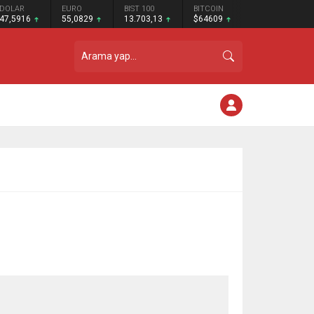
DOLAR
EURO
BIST 100
BITCOIN
47,5916
55,0829
13.703,13
$64609