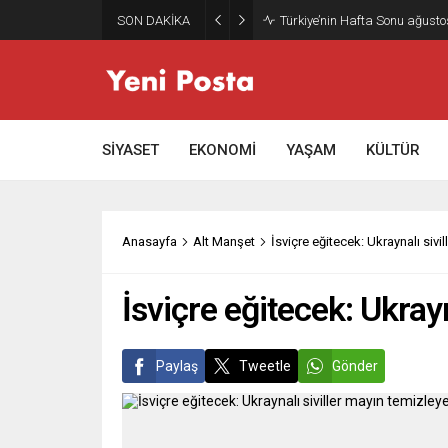
SON DAKİKA
Türkiye’nin Hafta Sonu ağusto
SİYASET
EKONOMİ
YAŞAM
KÜLTÜR
Anasayfa
Alt Manşet
İsviçre eğitecek: Ukraynalı sivi
İsviçre eğitecek: Ukray
Paylaş
Tweetle
Gönder