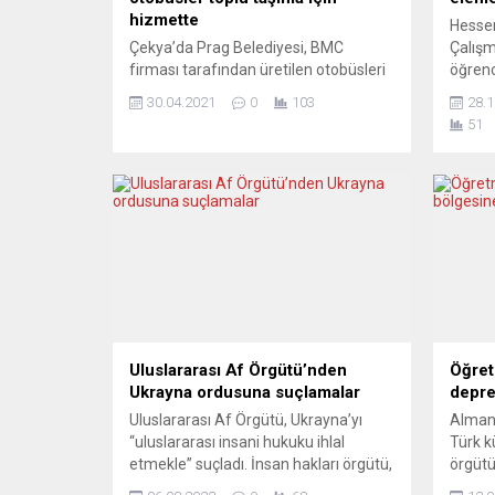
hizmette
Hessen
Çekya’da Prag Belediyesi, BMC
Çalışm
firması tarafından üretilen otobüsleri
öğrenc
toplu taşıma filosuna kattı. Prag’da
danış
30.04.2021
0
103
28.1
düzenlenen teslim törenine,
ve uyru
51
Türkiye’nin Prag Büyükelçisi Egemen
edildi
Bağış ve Ticaret Müşaviri Berat
endişel
Demirci Cörüt katıldı. Çekya’da
nitelik
faaliyet gösteren BusPlan firması
yönlend
CEO’su Fatih Kaplan ve Çek ortağının
toplan
girişimleriyle Prag Belediyesine 5
olarak 
otobüs satıldı. Büyükelçi Bağış, A.A.
muhabirine yaptığı...
Uluslararası Af Örgütü’nden
Öğret
Ukrayna ordusuna suçlamalar
depre
Uluslararası Af Örgütü, Ukrayna’yı
Alman
“uluslararası insani hukuku ihlal
Türk k
etmekle” suçladı. İnsan hakları örgütü,
örgüt
yayınladığı bir raporda, Ukrayna silahlı
Öğret