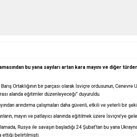
masından bu yana sayıları artan kara mayını ve diğer türden 
arış Ortaklığının bir parçası olarak İsviçre ordusunun, Cenevre
rarası alanda eğitimler düzenleyeceği” duyuruldu.
ndan arındırma çalışmaları daha güvenli, etkili ve yeterli bir şekil
nların, mayın ve patlayıcı alanında eğitilmek üzere İsviçre’ye gelec
amada, Rusya ile savaşın başladığı 24 Şubat’tan bu yana Ukrayna
ttiği belirtilmişti.