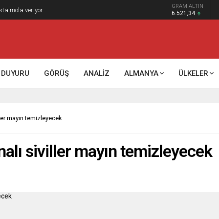
GRAM ALTIN
sta mola veriyor
6.521,34
DUYURU
GÖRÜŞ
ANALİZ
ALMANYA
ÜLKELER
ller mayın temizleyecek
nalı siviller mayın temizleyecek