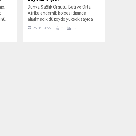
io,
Dünya Sağlık Örgütü, Batı ve Orta
k
Afrika endemik bölgesi dışında
ünü,
alışılmadık düzeyde yüksek sayıda
er
maymun çiçeği vakası görülmesi
25.05.2022
0
62
ak
nedeniyle tedbir alınması çağrısında
bulundu. Maymun çiçeği virüsüyle ilgili
daha fazla bilgilendirme yapılmasına
ve enfeksiyon zincirlerinin takip
edilmesine ihtiyaç duyulduğu söylendi.
alya
Virüs, yakın fiziksel temas yoluyla
r tüm
bulaşıyor ve hastalık genelde hafif
seyrediyor....