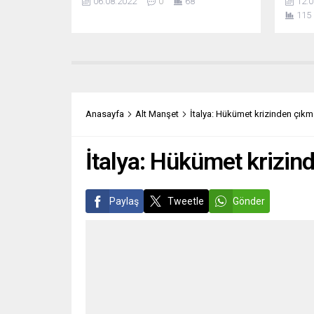
06.08.2022
0
68
12.0
kuvvetlerinin şehirleri savunurken
Türkiy
115
yerleşim yerlerinde de operasyon
zarar 
yürüttüğü ve böylece sivilleri Rus
Samand
tarafının ateşine maruz bıraktığı
yaptır
eleştirisinde bulundu. Ana akım
getirm
medyada yer alan yorumlarda “STK
Bursa’
faille mağduru karıştırıyor olabilir mi?”
belediy
sorusu dikkat...
gerçek
Anasayfa
Alt Manşet
İtalya: Hükümet krizinden çıkma
eşbaşk
İtalya: Hükümet krizin
Paylaş
Tweetle
Gönder