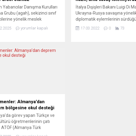
 Yabancılar Danışma Kurulları
İtalya Dışişleri Bakanı Luigi Di Ma
a Grubu (agah), sekizinci sınıf
Ukrayna-Rusya savaşına yöneli
ilerine yönelik meslek
diplomatik eylemlerinin sürdüğ
manlığı kapsamında doğum yeri
bununla beraber ordularının diğ
2.2025
yorumlar kapalı
17.03.2022
0
73
ğa ilişkin bilgilerin talep
ordular gibi hazır olduğunu anc
ğine dair haberler üzerine
kesinlikle savaş istemediklerini
erini dile getirdi. agah’a göre
söyledi. Di Maio, Rusya’nın
li, adil ve eşitlikçi bir meslek
Ukrayna’ya açtığı savaş ve
irmesi için bu tür bilgilerin
gelişmelere ilişkin La7 kanalına
ması ne gerekli ne de nesnel
değerlendirmelerde bulundu. İt
gerekçelendirilebilir. agah...
Dışişleri Bakanı, “Ordumuz diğe
ordular gibi hazırlandı ama biz...
menler: Almanya’dan
m bölgesine okul desteği
ya’da görev yapan Türkçe ve
ültürü öğretmenlerinin çatı
ü ATÖF (Almanya Türk
men Dernekleri Federasyonu)