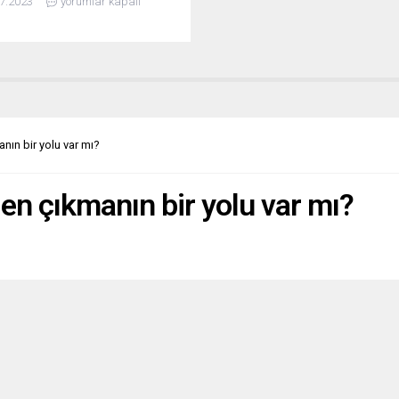
7.2023
yorumlar kapalı
e’deki büyük depremin en çok
verdiği bölgelerden Hatay’ın
ağ ilçesinde bir okul
arak, dayanışma görevini yerine
eye hazırlanıyor. Okul projesini
nın Nilüfer ilçesi ve Samandağ
eleriyle birlikte
leştireceklerini açıklayan ATÖF
nın bir yolu var mı?
anları Yücel Tuna...
den çıkmanın bir yolu var mı?