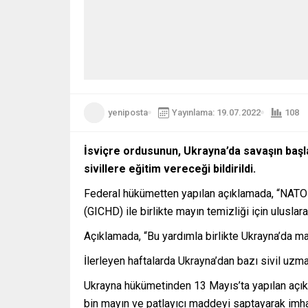
yeniposta
Yayınlama: 19.07.2022
108
İsviçre ordusunun, Ukrayna’da savaşın başla
sivillere eğitim vereceği bildirildi.
Federal hükümetten yapılan açıklamada, “NATO B
(GICHD) ile birlikte mayın temizliği için ulusla
Açıklamada, “Bu yardımla birlikte Ukrayna’da mayı
İlerleyen haftalarda Ukrayna’dan bazı sivil uzma
Ukrayna hükümetinden 13 Mayıs’ta yapılan açıkl
bin mayın ve patlayıcı maddeyi saptayarak imha e