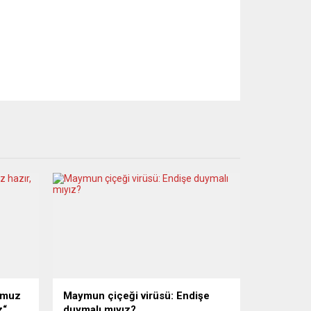
dumuz
Maymun çiçeği virüsü: Endişe
z“
duymalı mıyız?