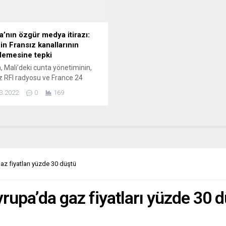
 Koch Enstitüsü’nün (RKI) web...
a’nın özgür medya itirazı:
in Fransız kanallarının
lemesine tepki
, Mali’deki cunta yönetiminin,
z RFI radyosu ve France 24
zyonunun yayınlarını askıya
3.2022
0
169
na tepki gösterdi. Fransa
rbaşkanı Emmanuel Macron,
ptığı açıklamada, cunta
minin kararını sert şekilde
. Mali’deki cunta yönetiminin
z RFI radyosu ve France 24
zyonunun yayınlarını askı alma
gaz fiyatları yüzde 30 düştü
nın, Mali halkının değerlerine
olduğunu ifade...
Avrupa’da gaz fiyatları yüzde 30 