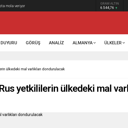
GRAM ALTIN
sta mola veriyor
6.544,76
DUYURU
GÖRÜŞ
ANALİZ
ALMANYA
ÜLKELER
erin ülkedeki mal varlıkları dondurulacak
Rus yetkililerin ülkedeki mal var