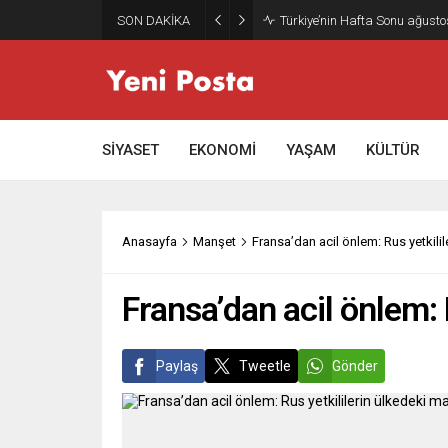
SON DAKİKA
Türkiye’nin Hafta Sonu ağusto
SİYASET
EKONOMİ
YAŞAM
KÜLTÜR
Anasayfa
Manşet
Fransa’dan acil önlem: Rus yetkilil
Fransa’dan acil önlem: 
Paylaş
Tweetle
Gönder