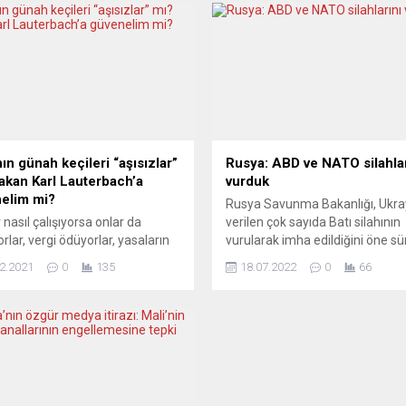
ın günah keçileri “aşısızlar”
Rusya: ABD ve NATO silahlar
akan Karl Lauterbach’a
vurduk
elim mi?
Rusya Savunma Bakanlığı, Ukra
r nasıl çalışıyorsa onlar da
verilen çok sayıda Batı silahının
orlar, vergi ödüyorlar, yasaların
vurularak imha edildiğini öne sü
üğü tedbirlere harfiyen
Bakanlık ayrıca sadece Donetsk
2.2021
0
135
18.07.2022
0
66
lar, gerekli tüm testleri
bölgesinde yaklaşık 200 Ukrayna
ıyorlar. Ancak vakalar
askerin öldürüldüğünü belirtti. 
dığında evlere kapatılıyorlar,
Savunma Bakanlığı, içinde Ame
 hayattan soyutlanıyorlar. Adeta
Birleşik Devletleri (ABD) ve diğe
ndırılıyorlar. Siyasetçiler, medya
NATO ülkeleri tarafından Ukray
lılar hep bir ağızdan onlara şöyle
verilen çok sayıda silahın bulu
yorlar: “Hep aşısızlar
bir cephaneliğin vurulduğunu ö
en!”. Peki gerçekten öyle mi?
sürdü....