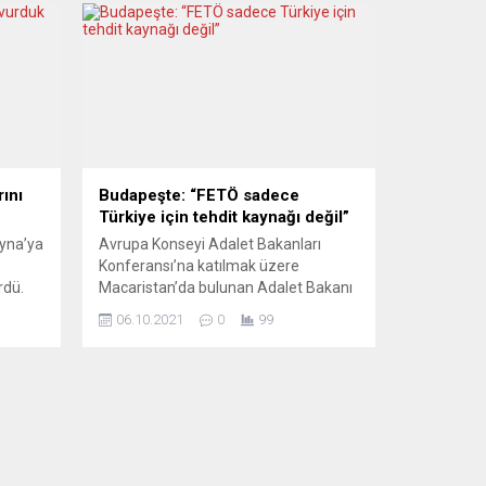
ını
Budapeşte: “FETÖ sadece
Türkiye için tehdit kaynağı değil”
yna’ya
Avrupa Konseyi Adalet Bakanları
Konferansı’na katılmak üzere
rdü.
Macaristan’da bulunan Adalet Bakanı
Abdulhamit Gül, Macaristan ve
06.10.2021
0
99
lı
Azerbaycan adalet bakanlarıyla bir
Rusya
araya gelerek FETÖ konusunda
rika
uyardı. Adalet Bakanı Gül, Avrupa
r bazı
Konseyi Adalet Bakanları
na’ya
Konferansına ev sahipliği yapan
nduğu
Macaristan’ın Adalet Bakanı Judit
ne
Varga ve beraberindeki heyetle
görüştü. Gül, görüşmede Türkiye’nin