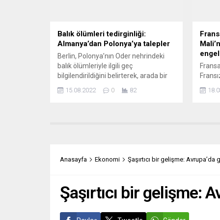
Partisi’nin kendisiyle koalisyonu
Robert
sürdürmek istemediğini, ancak
salgın,...
Balık ölümleri tedirginliği:
Frans
Almanya’dan Polonya’ya talepler
Mali’n
engel
Berlin, Polonya’nın Oder nehrindeki
balık ölümleriyle ilgili geç
Fransa
bilgilendirildiğini belirterek, arada bir
Fransı
bilgi alışverişi olmamasından yakındı
televi
15.08.2022
0
82
18.0
ve sorumluların bulunmasını istedi.
alması
Almanya Çevre, Doğayı Koruma,
Cumhu
Nükleer Güvenlik ve Tüketici Koruma
dün ya
Bakanı Steffi Lemke, Polonya’dan
yöneti
Oder nehrindeki balık ölümlerine
kınadı
sebep olanların bulunmasını talep etti.
Fransı
Lemke, Alman Birinci Televizyon
televi
Anasayfa
Ekonomi
Şaşırtıcı bir gelişme: Avrupa’da 
Kanalı ARD’ye yaptığı açıklamada,...
kararı
aykırı 
Şaşırtıcı bir gelişme: 