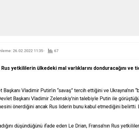
leme: 26.02.2022 11:35
67
us yetkililerin ülkedeki mal varlıklarını donduracağını ve tica
 Başkanı Vladimir Putin’in “savaş” tercih ettiğini ve Ukrayna’nın 
et Başkanı Vladimir Zelenskiy’nin talebiyle Putin ile görüştüğü
ini önerdiğini ancak Rus liderin bunu kabul etmediğini belirtti. Le
adığını düşündüğünü ifade eden Le Drian, Fransa’nın Rus yetkililer