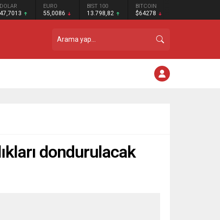
DOLAR
EURO
BIST 100
BITCOIN
47,7013
55,0086
13.798,82
$64278
lıkları dondurulacak