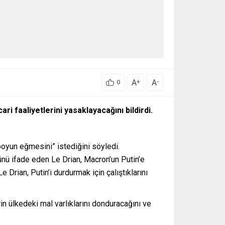
A
A
+
-
0
ri faaliyetlerini yasaklayacağını bildirdi.
“boyun eğmesini” istediğini söyledi.
nü ifade eden Le Drian, Macron’un Putin’e
 Drian, Putin’i durdurmak için çalıştıklarını
in ülkedeki mal varlıklarını donduracağını ve