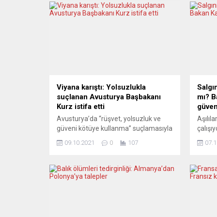
Viyana karıştı: Yolsuzlukla
Salgın
suçlanan Avusturya Başbakanı
mı? B
Kurz istifa etti
güven
Avusturya’da “rüşvet, yolsuzluk ve
Aşılıla
güveni kötüye kullanma” suçlamasıyla
çalışıy
hakkında soruşturma başlatılan
öngörd
09.10.2021
0
107
07.1
Başbakan Sebastian Kurz, görevinden
uyuyor
istifa etti. Başbakanlık görevini
yaptır
Dışişleri Bakanı Schallenberg
tırman
üstlenecek. Başbakan ve Merkez
sosyal
sağ Avusturya Halk Partisi (ÖVP)
cezala
Genel Başkanı Sebastian Kurz,
ve aşı
düzenlenen basın toplantısında,
bağırı
mevcut hükümetin ortağı Yeşiller
yüzünd