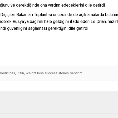
uğunu ve gerektiğinde ona yardım edeceklerini dile getirdi.
ışişleri Bakanları Toplantısı öncesinde de açıklamalarda bulunan
erek Rusya’ya bağımlı hale geldiğini ifade eden Le Drian, hazırlad
kendi güvenliğini sağlaması gerektiğini dile getirdi
 medicines
Putin
Weight loss success stories
yaptırım
,
,
,