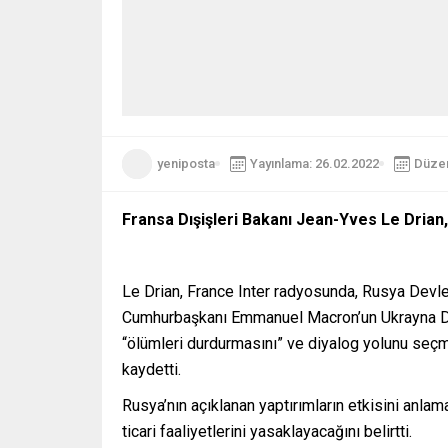
yeniposta
Yayınlama: 26.02.2022
Düzen
Fransa Dışişleri Bakanı Jean-Yves Le Drian, R
Le Drian, France Inter radyosunda, Rusya Devlet
Cumhurbaşkanı Emmanuel Macron’un Ukrayna Devl
“ölümleri durdurmasını” ve diyalog yolunu seçmes
kaydetti.
Rusya’nın açıklanan yaptırımların etkisini anlam
ticari faaliyetlerini yasaklayacağını belirtti.