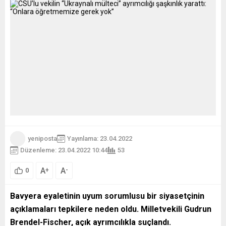
yeniposta
Yayınlama: 23.04.2022
Düzenleme: 23.04.2022 10:44
53
A
A
+
-
0
Bavyera eyaletinin uyum sorumlusu bir siyasetçinin
açıklamaları tepkilere neden oldu. Milletvekili Gudrun
Brendel-Fischer, açık ayrımcılıkla suçlandı.