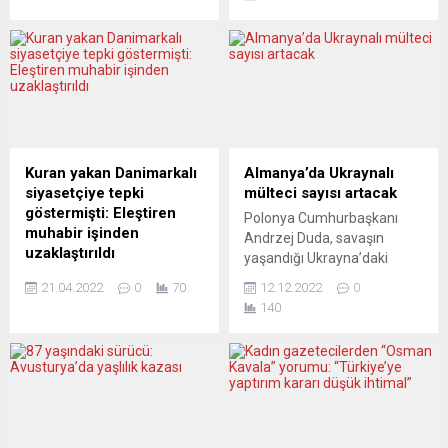
katılımlı ilk fuarını
İsrail’i eleştirince partisinden
İspanya’nın başkenti
baskı gördü. Önce mesajı
Madrid’de yapıyor. Normal
silen Erdil, daha sonra hem
şartlarda her yıl ocak ayı
yönetim kurulu üyeliğinden
sonunda yapılan ancak
hem de parti üyeliğinden
Covid-19’dan dolayı mayısa
ayrıldı. Facebook
ertelenen Madrid
hesabından yaptığı
Uluslararası Turizm Fuarı
paylaşımda İsrail’i
(Fitur) kısıtlı katılımla
Kudüs’teki eylemleri
Kuran yakan Danimarkalı
Almanya’da Ukraynalı
gerçekleşiyor. Geçen yıl 165
nedeniyle “İnsanlığa karşı
siyasetçiye tepki
mülteci sayısı artacak
ülkenin geldiği Fitur’a bu...
suç işlemekle“ suçlayan
göstermişti: Eleştiren
Polonya Cumhurbaşkanı
Ayten Erdil, “Bu terörün...
muhabir işinden
Andrzej Duda, savaşın
uzaklaştırıldı
yaşandığı Ukrayna’daki
İsveç devlet televizyonu
soğuk kış şartlarından dolayı
21.04.2022
0
70
12.12.2022
0
SVT’nin İsveçli bir muhabiri,
Almanya’da Ukraynalı
140
Danimarkalı aşırı sağcı Sıkı
mültecilerin sayısının
Yön Partisi (Stram Kurs)
artabileceği uyarısında
lideri Rasmus Paludan’ın
bulundu Polonya
Kuran-ı Kerim yakma
Cumhurbaşkanı Duda’nın
provokasyonunu eleştirmesi
Berlin’de Almanya
nedeniyle işinden
Cumhurbaşkanı Frank-
uzaklaştırıldı. SVT’nin Batı
Walter Steinmeier ile yaptığı