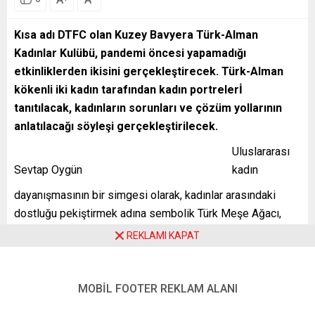
Kısa adı DTFC olan Kuzey Bavyera Türk-Alman
Kadınlar Kulübü, pandemi öncesi yapamadığı
etkinliklerden ikisini gerçekleştirecek. Türk-Alman
kökenli iki kadın tarafından kadın portrelerİ
tanıtılacak, kadınların sorunları ve çözüm yollarının
anlatılacağı söyleşi gerçekleştirilecek.
Uluslararası
Sevtap Oygün
kadın
dayanışmasının bir simgesi olarak, kadınlar arasındaki
dostluğu pekiştirmek adına sembolik Türk Meşe Ağacı,
Fürth Stbeleidye parkına dikilecek. Kuzey Bavyera Türk
REKLAMI KAPAT
Alman Kadınlar Külübü (DTFC) Başkanı Sevtap Oygün 27
Nisan-1 Mayıs tarihleri arasında düzenlenecek etkinliklerle
ilgili şunları söyledi:
MOBİL FOOTER REKLAM ALANI
“Nürnberg’de çalışmalarını sürdüren Kuzey Bavyera Türk-