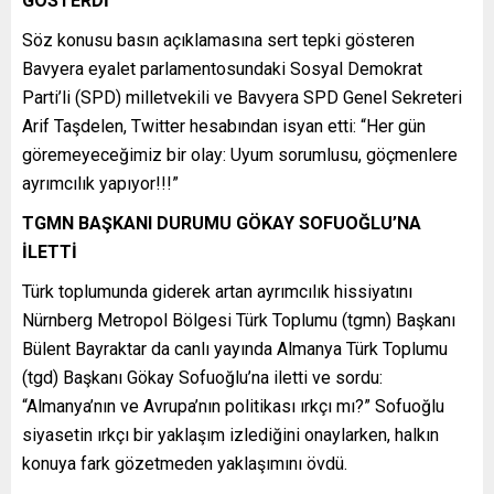
GÖSTERDİ
Söz konusu basın açıklamasına sert tepki gösteren
Bavyera eyalet parlamentosundaki Sosyal Demokrat
Parti’li (SPD) milletvekili ve Bavyera SPD Genel Sekreteri
Arif Taşdelen, Twitter hesabından isyan etti: “Her gün
göremeyeceğimiz bir olay: Uyum sorumlusu, göçmenlere
ayrımcılık yapıyor!!!”
TGMN BAŞKANI DURUMU GÖKAY SOFUOĞLU’NA
İLETTİ
Türk toplumunda giderek artan ayrımcılık hissiyatını
Nürnberg Metropol Bölgesi Türk Toplumu (tgmn) Başkanı
Bülent Bayraktar da canlı yayında Almanya Türk Toplumu
(tgd) Başkanı Gökay Sofuoğlu’na iletti ve sordu:
“Almanya’nın ve Avrupa’nın politikası ırkçı mı?” Sofuoğlu
siyasetin ırkçı bir yaklaşım izlediğini onaylarken, halkın
konuya fark gözetmeden yaklaşımını övdü.