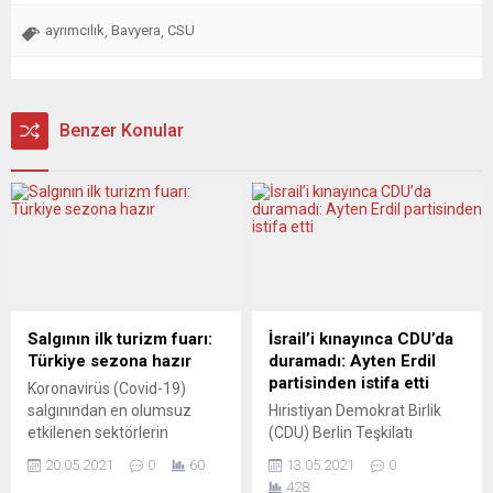
ayrımcılık
Bavyera
CSU
,
,
Benzer Konular
Salgının ilk turizm fuarı:
İsrail’i kınayınca CDU’da
Türkiye sezona hazır
duramadı: Ayten Erdil
partisinden istifa etti
Koronavirüs (Covid-19)
salgınından en olumsuz
Hıristiyan Demokrat Birlik
etkilenen sektörlerin
(CDU) Berlin Teşkilatı
başında gelen turizm, son
Yönetim Kurulu üyesi Ayten
20.05.2021
0
60
13.05.2021
0
bir yıl içinde uluslararası
Erdil, Facebook hesabından
428