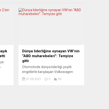
aşık
Dünya liderliğine oynayan VW’nin
etti
“ABD muharebeleri”: Temyize
gitti
iye
a
Otomotivde dünya liderliği çeşitli
engellerle karşılaşan Volkswagen
Grubu, Ohio eyalet mahkemesinin,
01.09.2021
0
50
otomobil üreticisine dizel
n
manipülasyonu nedeniyle federal
em
kanunlar dışında yaptırımlar
ının
uygulayabileceğine yönelik kararını
19’dan
gözden geçirmesi için ABD Yüksek
dair
Mahkemesi’ne başvurdu. Ohio Yüksek