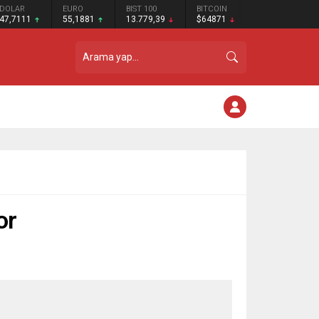
DOLAR
EURO
BIST 100
BITCOIN
47,7111
55,1881
13.779,39
$64871
or