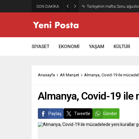
SON DAKİKA
Gazze’nin geleceği: Teknokrati
SİYASET
EKONOMİ
YAŞAM
KÜLTÜR
Anasayfa
Alt Manşet
Almanya, Covid-19 ile mücadeled
Almanya, Covid-19 ile 
Paylaş
Tweetle
Gönder