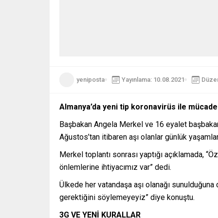
yeniposta
Yayınlama: 10.08.2021
Düzen
Almanya’da yeni tip koronavirüs ile mücadel
Başbakan Angela Merkel ve 16 eyalet başbakanı
Ağustos’tan itibaren aşı olanlar günlük yaşamlar
Merkel toplantı sonrası yaptığı açıklamada, “Öz
önlemlerine ihtiyacımız var” dedi.
Ülkede her vatandaşa aşı olanağı sunulduğuna di
gerektiğini söylemeyeyiz” diye konuştu.
3G VE YENİ KURALLAR