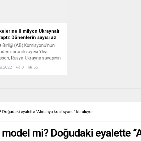
ğuyor, diye yazıyor Corriere...
son istatistikleri paylaştı. PEC’ni
raporuna göre, salgının
başlangıcından 2021’in...
kelerine 8 milyon Ukraynalı
yaptı: Dönenlerin sayısı az
 Birliği (AB) Komisyonu’nun
rinden sorumlu üyesi Ylva
sson, Rusya-Ukrayna savaşının
masından bu yana 8 milyon
8.2022
0
55
alının AB ülkelerine gittiğini
di. Johansson, Ukrayna’nın
ti Kiev’e ziyaretinde Ukrayna
ri Bakanı Denis Monastırskiy ile
ediği ortak basın toplantısında
lı sığınmacılarla ilgili bilgi verdi.
n başlamasından itibaren AB
mi? Doğudaki eyalette “Almanya koalisyonu” kuruluyor
rine sığınan Ukraynalı sayısının
bir model mi? Doğudaki eyalette 