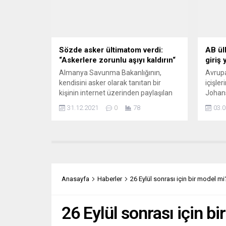
rakam olduğu...
ruh do
Sözde asker ültimatom verdi:
AB ül
“Askerlere zorunlu aşıyı kaldırın“
giriş 
Almanya Savunma Bakanlığının,
Avrupa
kendisini asker olarak tanıtan bir
içişle
kişinin internet üzerinden paylaşılan
Johan
tehdit videosunu incelediği bildirildi.
başla
31.12.2021
0
78
03.0
Savunma Bakanlığının Twitter’dan
Ukrayn
yapılan açıklamasında, sözde bir
bildir
askerin videosunun internette
başken
dolaşımda olduğuna işaret edilerek,
İçişle
“Bu, hukuk devletine karşı kabul
düzenl
edilemez tehditler içeriyor. Sonuçları
Ukrayna
inceleniyor” ifadeleri kullanıldı.
Savaşı
Anasayfa
Haberler
26 Eylül sonrası için bir model 
İnternet üzerinden paylaşılan videoda,
ülkele
kendisini başçavuş olarak...
8...
26 Eylül sonrası için 