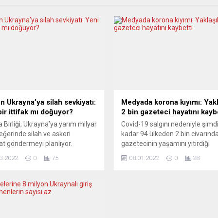
n Ukrayna’ya silah sevkiyatı:
Medyada korona kıyımı: Yakl
ir ittifak mı doğuyor?
2 bin gazeteci hayatını kayb
 Birliği, Ukrayna’ya yarım milyar
Covid-19 salgını nedeniyle şimd
eğerinde silah ve askeri
kadar 94 ülkeden 2 bin civarınd
at göndermeyi planlıyor.
gazetecinin yaşamını yitirdiği
ya yönelik sert yaptırımlar ise
açıklandı. Dünya genelinde
3.2022
0
75
08.01.2022
0
28
ğiyle ve hızla kabul edildi.
gazetecilerin yasal hakları ve
ular, şimdiye kadar eşi
güvenliğini sağlamak için çalışa
emiş bu “tepki verme”
Cenevre merkezli Basın Ambl
sinden etkilenmiş gözüküyor.
Kampanyası (PEC), küresel salg
ERE DELLA SERA (İtalya)
başlangıcından bu yana Covid-
EKİ GİBİ DEĞİL Burada yeni bir
hayatını kaybeden gazetecilere 