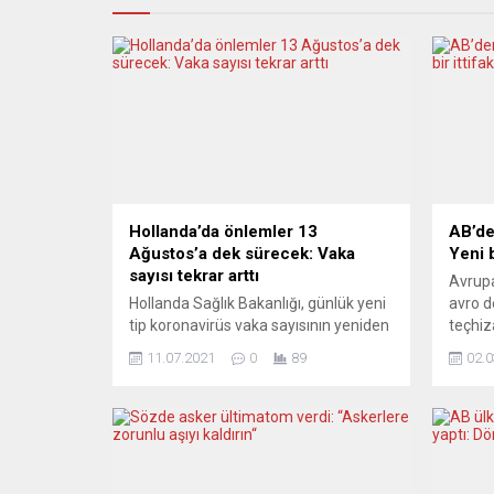
Hollanda’da önlemler 13
AB’de
Ağustos’a dek sürecek: Vaka
Yeni b
sayısı tekrar arttı
Avrupa
Hollanda Sağlık Bakanlığı, günlük yeni
avro d
tip koronavirüs vaka sayısının yeniden
teçhiz
10 binin üzerine çıktığını duyurdu.
Rusya’
11.07.2021
0
89
02.0
Bakanlığa bağlı Sağlık ve Çevre İçin
oybirli
Devlet Enstitüsünden (RIVM) yapılan
Yorumc
açıklamada, dün itibariyle, 24 saatte
görülm
10 bin 345 kişiye korona tanısı
beceri
konulduğu belirtildi. Bunun 25 Aralık
CORRI
2020’den bu yana görülen en yüksek
1938’D