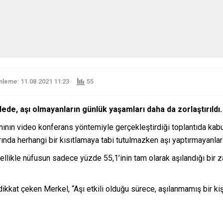
leme: 11.08.2021 11:23
55
ede, aşı olmayanların günlük yaşamları daha da zorlaştırıldı.
nın video konferans yöntemiyle gerçekleştirdiği toplantıda kabu
ında herhangi bir kısıtlamaya tabi tutulmazken aşı yaptırmayanlar 
ellikle nüfusun sadece yüzde 55,1’inin tam olarak aşılandığı bir
kkat çeken Merkel, “Aşı etkili olduğu sürece, aşılanmamış bir ki