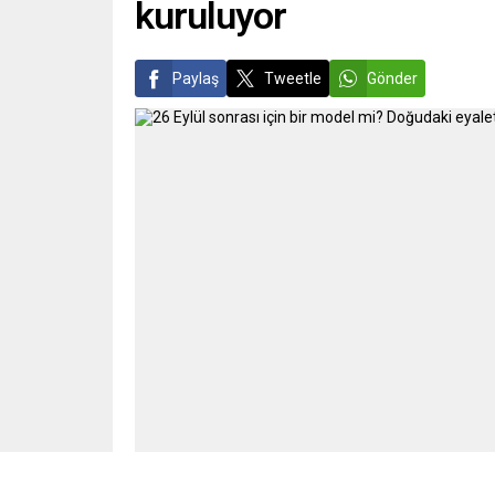
kuruluyor
Paylaş
Tweetle
Gönder