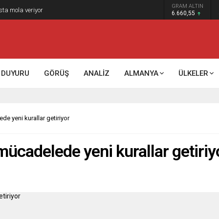
GRAM ALTIN
k kontrol mü, kolonializm mi?
6.660,55
DUYURU
GÖRÜŞ
ANALİZ
ALMANYA
ÜLKELER
e yeni kurallar getiriyor
mücadelede yeni kurallar getiriy