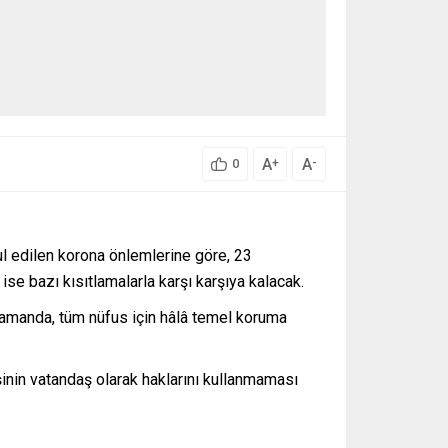
A
A
+
-
0
l edilen korona önlemlerine göre, 23
ise bazı kısıtlamalarla karşı karşıya kalacak.
 zamanda, tüm nüfus için hâlâ temel koruma
şinin vatandaş olarak haklarını kullanmaması