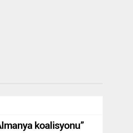
n
Mahkemesi, 29 Haziran’da, eyaletin,
ABD federal düzeyinde halihazırda
kararlaştırılan cezaların ötesinde
sistematik egzoz gazı manipülasyonu
için otomobil üreticisine...
“Almanya koalisyonu”