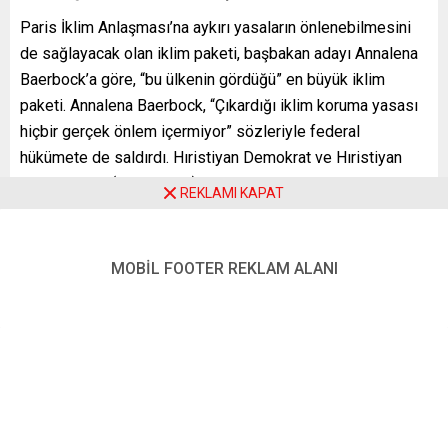
Paris İklim Anlaşması’na aykırı yasaların önlenebilmesini
de sağlayacak olan iklim paketi, başbakan adayı Annalena
Baerbock’a göre, “bu ülkenin gördüğü” en büyük iklim
paketi. Annalena Baerbock, “Çıkardığı iklim koruma yasası
hiçbir gerçek önlem içermiyor” sözleriyle federal
hükümete de saldırdı. Hıristiyan Demokrat ve Hıristiyan
Sosyal Birlik (CDU / CSU) partilerini de eleştiren Baerbock
REKLAMI KAPAT
”Bu bir insanların gözünü boyama yöntemi: ‘Biraz iklim
değişikliğiyle mücadele ediyoruz, ama aslında hiçbir şey
fark etmiyor.’ Ülkedeki son kişi bile bunun anladı, Birlik
MOBİL FOOTER REKLAM ALANI
partileri hariç.”
Die Welt gazetesinde konuya ilişkin yer alan habere göre
Yeşiller ayrıca rüzgar ve güneş enerjisinin genişletilmesini
önemli ölçüde hızlandırmak istiyor. Yeşillerin iklim paketi
ise kömür santrallerinden çıkış için 2030’u öngörüyor.
Demiryolu, toplu taşıma ve bisikletle ulaşıma yapılan