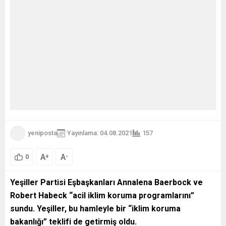
yeniposta
Yayınlama: 04.08.2021
157
A
A
+
-
0
Yeşiller Partisi Eşbaşkanları Annalena Baerbock ve
Robert Habeck “acil iklim koruma programlarını”
sundu. Yeşiller, bu hamleyle bir “iklim koruma
bakanlığı” teklifi de getirmiş oldu.