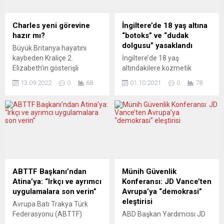
gerek kalmayacağını
baskıların yeni bir aşamaya
düşünenler yanılıyor mu?
geçtiği yönündeki endişeleri
Avusturya’da 9 Ekim 2022
artırıyor. Peki, bu adım
Charles yeni görevine
İngiltere’de 18 yaş altına
Pazar günü yapılacak olan
sadece bir iç mesele mi,
hazır mı?
“botoks” ve “dudak
Cumhurbaşkanlığı Seçimleri
yoksa Avrupa’nın da kayıtsız
dolgusu” yasaklandı
Büyük Britanya hayatını
için heyecan dorukta! Seçim
kalamayacağı bir gelişme
kaybeden Kraliçe 2.
İngiltere’de 18 yaş
öncesi anketler, gerilimi
mi? İmamoğlu...
Elizabeth’in gösterişli
altındakilere kozmetik
daha da tırmandırıyor....
cenaze törenine
nedenlerle botoks ve dudak
13.09.2022
0
68
01.10.2021
0
78
hazırlanırken, oğlu Kral 3.
dolgusu uygulaması
Charles yeni görevinde ilk
yasaklandı. İngiltere’de,
adımlarını atmaya ve resmi
bugünden itibaren geçerli
işlerini yapmaya başladı.
olacak bir yasayla gençlerin
Avrupa basını, yeni
korunması amaçlanıyor.
hükümdarın güçlü annesinin
İngiltere Sağlık Bakanlığı,
geride bıraktığı boşluğu
yasaya uyulmamasının
doldurup
cezai kovuşturma ve sınırsız
dolduramayacağını eleştirel
para cezasıyla
ABTTF Başkanı’ndan
Münih Güvenlik
gözlerle değerlendiriyor.
sonuçlanabileceğini bildirdi.
Atina’ya: “Irkçı ve ayrımcı
Konferansı: JD Vance’ten
TIMES OF MALTA (Malta)
Öte yandan, tıbbi ihtiyaç
uygulamalara son verin”
Avrupa’ya “demokrasi”
ÇITA ÇOK YÜKSEK Times of
durumunda bu kişilere
eleştirisi
Avrupa Batı Trakya Türk
Malta, 3....
botoks ve dudak dolgusu
Federasyonu (ABTTF)
ABD Başkan Yardımcısı JD
yapılabilecek. Söz konusu