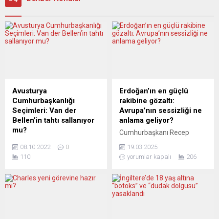
Avusturya
Erdoğan’ın en güçlü
Cumhurbaşkanlığı
rakibine gözaltı:
Seçimleri: Van der
Avrupa’nın sessizliği ne
Bellen’in tahtı sallanıyor
anlama geliyor?
mu?
Cumhurbaşkanı Recep
Hofburg seçimleri öncesi
Tayyip Erdoğan’ın en güçlü
08.10.2022
0
19.03.2025
yapılan anketler, adaylar
siyasi rakibi olarak görülen
110
yorumlar kapalı
206
arasındaki gerilimi
İstanbul Büyükşehir
tırmandırıyor. Anket
Belediye Başkanı Ekrem
sonuçlarına göre, mevcut
İmamoğlu, bugün
Cumhurbaşkanı Alexander
(çarşamba) gözaltına alındı.
Van der Bellen için veda
Bu hamle, Türkiye’de
çanları mı çalıyor? İkinci tura
muhalefete yönelik