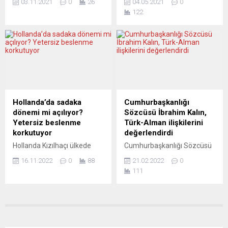
işverenlerin, başörtülü
03.11.2021
0
26
04.05.2021
0
sinyaller veriyor. Avrupa
Vestfalya’da (KRV) Seçim
adayların iş başvurularına
122
İstatistik Dairesi (Eurostat),
Hakkı Girişimi Başkanı
dönüş oranları ele alındı.
Avrupa Birliği (AB) ve Avro
Bahattin Gemici,
Aynı kişinin,...
Bölgesi’nin eylül ayı işsizlik
Almanya’ya Türk işçi
verilerini yayımladı. Buna
göçünün 60’ıncı yılında, tüm
göre, tüm AB düzeyinde de
göçmenlere çifte
ağustos ayında yüzde 6,9
vatandaşlık hakkı verilmesini
seviyesinde olan
istedi. 12 Mayıs’ta KRV
mevsimsellikten arındırılmış
Eyalet Meclisinde Sosyal
işsizlik, eylülde yüzde 6,7’ye
Demokrat Parti (SPD)
Hollanda’da sadaka
Cumhurbaşkanlığı
indi....
grubunun eyalet meclisine
dönemi mi açılıyor?
Sözcüsü İbrahim Kalın,
sunduğu “çifte vatandaşlık
Yetersiz beslenme
Türk-Alman ilişkilerini
teklifinin” ele alınacağını
korkutuyor
değerlendirdi
hatırlatan Gemici, yaptığı
Hollanda Kızılhaçı ülkede
Cumhurbaşkanlığı Sözcüsü
yazılı...
gıda sıkıntısı yaşayan 400
İbrahim Kalın, Die Welt
16.11.2022
0
88
21.02.2022
0
bin kişi olduğunu, muhtaç
gazetesinin sorularını
111
ailelerin çocuklarına kahvaltı
yanıtlarken, Ukrayna krizine
paketi ve gıda yardımlarını
ilişkin Batı’nın Rusya’ya
artıracaklarını açıkladı.
yönelik yaptırımlarının işe
Hollanda Kızılhaçı’ndan
yaramayacağını, sadece
yapılan yazılı bir açıklamada,
sorunları erteleyeceğini
ülkede 400 bin kişinin yeterli
belirtti. İbrahim Kalın, Die