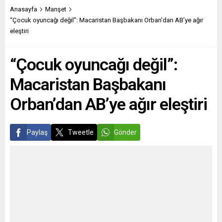
gıdaya erişim sıkıntısı çektiği
Welt gazetesine yaptığı
Anasayfa
Manşet
bildirildi. Covid-19 sonrası
açıklamada, “Rusya’ya
“Çocuk oyuncağı değil”: Macaristan Başbakanı Orban’dan AB’ye ağır
ülkede gıda yardımına
yönelik yaptırımlar işe
eleştiri
başvuranların sayısının
yaramaz. Sadece sorunları
arttığına değinilen
ertelersiniz. Diğer tarafı
“Çocuk oyuncağı değil”:
açıklamada, son aylarda
dinlemek ve stratejik
yükselen gıda...
kaygılarını anlamak daha
Macaristan Başbakanı
iyidir. Rusya, NATO
tarafından...
Orban’dan AB’ye ağır eleştiri
Paylaş
Tweetle
Gönder