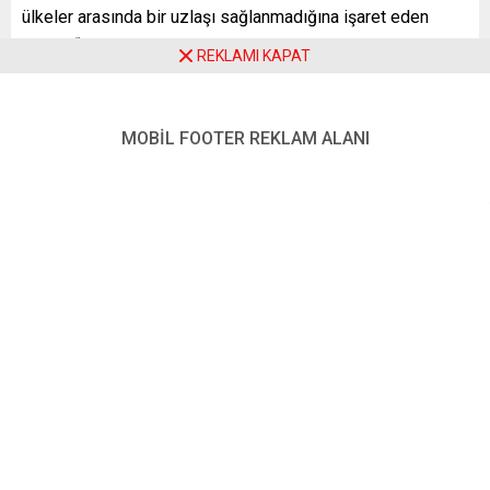
ülkeler arasında bir uzlaşı sağlanmadığına işaret eden
Orban, “AB Komisyonu’nun sorumsuz davranışı nedeniyle
REKLAMI KAPAT
zor bir durumdayız” dedi. Orban, Komisyonun enerji
konusunda bir yaptırım teklifi hazırlamadan önce üye
ülkelerle görüşmesi gerektiğini vurguladı.
MOBİL FOOTER REKLAM ALANI
“Bu noktada bir anlaşma yok” diyen Orban, AB
Komisyonu’nun Rusya’ya petrol ambargosu teklifini bir
anda ortaya attığını anlattı. Orban, “Enerji çocuk oyuncağı
değil, ciddi bir konu” ifadesini kullandı.
Enerji güvenliği konusundaki sorunlara çözüm getirilmesi
halinde 6’ncı yaptırım paketine destek verebileceklerini
belirten Orban, boru hatlarından taşınan petrolün yaptırım
paketi dışına çıkarılmasının kötü bir çözüm olmadığını
söyledi.
Orban, petrol boru hattında bir sorun olması halinde Rus
petrolünü deniz yoluyla alabilmek için garantiler