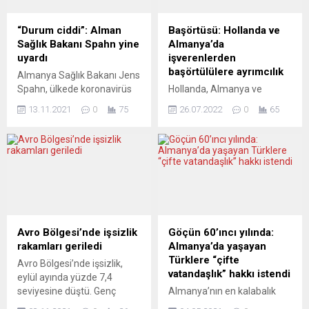
“Durum ciddi”: Alman
Başörtüsü: Hollanda ve
Sağlık Bakanı Spahn yine
Almanya’da
uyardı
işverenlerden
başörtülülere ayrımcılık
Almanya Sağlık Bakanı Jens
Spahn, ülkede koronavirüs
Hollanda, Almanya ve
(Covid-19) vakalarının
İngiltere’den
13.11.2021
0
75
26.07.2022
0
65
artmasından dolayı
araştırmacıların ortak
durumun ciddi olduğunu
çalışmasında, Hollanda ve
söyledi. Jens Spahn,
Almanya’daki işverenlerin, iş
Robert Koch Enstitüsü (RKI)
başvurularında
Başkanı Lothar Wieler ile
başörtülülere karşı ayrımcılık
başkent Berlin’de
yaptığı tespit edildi. Hollanda
düzenlediği basın
Utrecht Üniversitesi,
toplantısında, Covid-19
İngiltere Oxford Üniversitesi
vakalarının hızla arttığına,
ve Almanya’daki
Avro Bölgesi’nde işsizlik
Göçün 60’ıncı yılında:
haftalık 100 bin kişide
Entegrasyon ve Göç
rakamları geriledi
Almanya’da yaşayan
görülen yeni vaka sayısının
Araştırmaları Merkezi’nden
Türklere “çifte
Avro Bölgesi’nde işsizlik,
260’ın üzerine çıktığına
uzmanların yaptığı
vatandaşlık” hakkı istendi
eylül ayında yüzde 7,4
işaret etti. Önlemlerin
araştırmada, Hollanda,
seviyesine düştü. Genç
Almanya’nın en kalabalık
alınmaması...
Almanya ve İspanya’daki
işsizlerin sayısı tedirgin edici
eyaleti olan Kuzey Ren