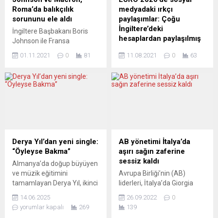
verilerini açıkladı. Buna göre,
eyaletinde yapılan
Roma’da balıkçılık
medyadaki ırkçı
ülkede...
seçimlerde önemli bir
sorununu ele aldı
paylaşımlar: Çoğu
başarıya imza atarak, tekrar
İngiltere’deki
İngiltere Başbakanı Boris
milletvekili seçilmeyi...
hesaplardan paylaşılmış
Johnson ile Fransa
Cumhurbaşkanı Emmanuel
Sosyal medya platformu
01.11.2021
0
81
11.08.2021
0
63
Macron, İtalya’nın başkenti
Twitter, İngiltere’nin
Roma’daki G20 Liderler
İtalya’ya penaltılarda
Zirvesi kapsamında
kaybettiği EURO 2020
yaptıkları görüşmede, iki
finalinin ardından
ülke arasında devam eden
Twitter’daki ırkçı
balıkçılık sorununu ele aldı.
paylaşımların büyük
Başbakanlık Ofisi 10
çoğunluğunun İngiltere’deki
Numara’dan yapılan
kullanıcılar tarafından
açıklamaya göre, Johnson,
yapıldığını duyurdu.
Derya Yıl’dan yeni single:
AB yönetimi İtalya’da
görüşmede, halihazırda
Twitter’dan yapılan
“Öyleyse Bakma”
aşırı sağın zaferine
İngiltere-Avrupa Birliği (AB)
açıklamada, 11
sessiz kaldı
Almanya’da doğup büyüyen
ilişkilerini etkileyen en
Temmuz’daki final maçının
ve müzik eğitimini
Avrupa Birliği’nin (AB)
önemli konu olarak nitelediği
ardından İngiliz futbolculara
tamamlayan Derya Yıl, ikinci
liderleri, İtalya’da Giorgia
Kuzey İrlanda Protokolü’nü...
yönelik suç sayılan ırkçı
teklisi “Öyleyse Bakma” ile
Meloni liderliğindeki aşırı
paylaşımların yapıldığı
14.06.2025
26.09.2022
0
müzikseverlerle buluştu.
sağcı “İtalya’nın Kardeşleri
ülkeler arasında, İngiltere’nin
yorumlar kapalı
269
139
Güçlü sesi ve yorumundaki
Partisi” (FdI) ve parçası
“açık ara önde” olduğu