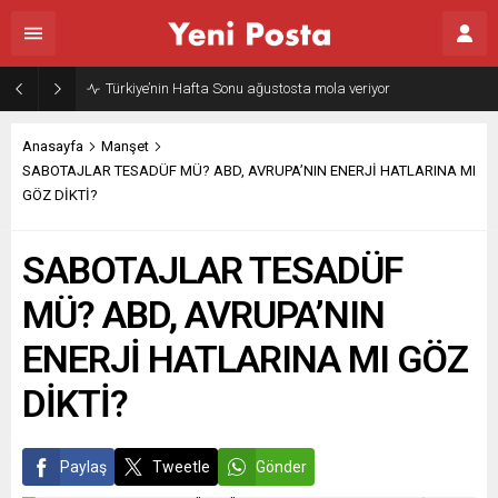
Gazze’nin geleceği: Teknokratik kontrol mü, kolonializm mi?
Anasayfa
Manşet
SABOTAJLAR TESADÜF MÜ? ABD, AVRUPA’NIN ENERJİ HATLARINA MI
GÖZ DİKTİ?
SABOTAJLAR TESADÜF
MÜ? ABD, AVRUPA’NIN
ENERJİ HATLARINA MI GÖZ
DİKTİ?
Paylaş
Tweetle
Gönder