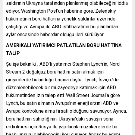
saldırının Ukrayna tarafından planlanmış olabileceğini iddia
ediyor. Washington Post’un haberine göre, Zelenskiy
hükümetinin boru hatlarına yönelik saldırılar üzerinde
çalıştığı ve Avrupa ile ABD istihbaratının bu planlardan
aylar öncesinde haberdar olduğu ileri sürülüyor.
AMERİKALI YATIRIMCI PATLATILAN BORU HATTINA
TALİP
Şu işe bakın ki , ABD’li yatırımcı Stephen Lynch’in, Nord
Stream 2 doğalgaz boru hattını satın almak için
girişimlerde bulunduğu basına düştü.. Lynch, İsviçre’de
düzenlenebilecek bir müzayedeye katılmak için ABD
hükümetinden izin talep etti. Wall Street Journal’a göre
Lynch, bu satın almanın Avrupa’nın enerji arzını ABD ve
Avrupa kontrolüne alma fırsatı olduğunu savunuyor. Ayrıca,
boru hattının sahipliğinin, Ukrayna’daki savaşın sona
erdirilmesi için Rusya ile yapılacak müzakerelerde bir
baskı unsuru olabileceğini ileri sürüyor. Ancak bu adımı