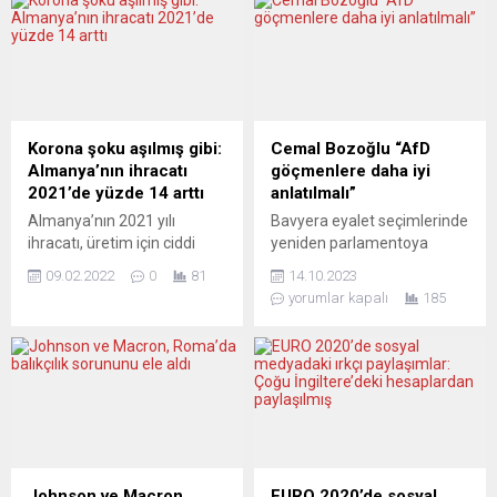
Korona şoku aşılmış gibi:
Cemal Bozoğlu “AfD
Almanya’nın ihracatı
göçmenlere daha iyi
2021’de yüzde 14 arttı
anlatılmalı”
Almanya’nın 2021 yılı
Bavyera eyalet seçimlerinde
ihracatı, üretim için ciddi
yeniden parlamentoya
malzeme sıkıntısı ve
seçilen Birlik’90 / Yeşiller
09.02.2022
0
81
14.10.2023
kesintiye uğramış küresel
partili siyasetçi Cemal
yorumlar kapalı
185
tedarik zincirlerine rağmen
Bozoğlu yeni dönemde de
2020 yılı pandemi şokundan
ırkçılık ve ayrımcılıkla
kurtularak 1 trilyon 375,5
mücadele etmeye devam
milyar avroya ulaştı.
edeceğini belirterek sağ
Almanya Federal İstatistik
popülist parti Almanya için
Dairesi (Destatis),
Alternatif (AfD)
Almanya’nın geçen yılın
partisinesempati duyan
aralık ayı ve 2021 yılına
göçmen kökenli seçmenleri
ilişkin geçici dış ticaret
de uyardı. Bavyera
Johnson ve Macron,
EURO 2020’de sosyal