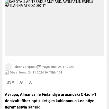
Editor Yeniposta
Yayınlama: 24.11.2024
Düzenleme: 24.11.2024 16:43
104
A
A
+
-
0
Avrupa, Almanya ile Finlandiya arasındaki C-Lion-1
denizaltı fiber optik iletişim kablosunun kesintiye
uğramasıyla sarsıldı.