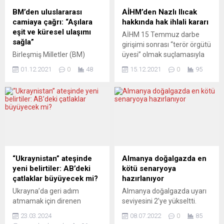
BM’den uluslararası
AİHM’den Nazlı Ilıcak
camiaya çağrı: “Aşılara
hakkında hak ihlali kararı
eşit ve küresel ulaşımı
AİHM 15 Temmuz darbe
sağla”
girişimi sonrası “terör örgütü
Birleşmiş Milletler (BM)
üyesi” olmak suçlamasıyla
insan hakları uzmanları,
yargılanan gazeteci Nazlı
01.12.2021
0
48
15.12.2021
0
95
koronavirüs (Covid-19)
Ilıcak’ın emniyet ve ifade
aşılarına eşit ve küresel
özgürlüğü haklarının ihlal
ulaşımın sağlanması için
edildiğine hükmetti.
devletlere çağrıda bulundu.
AİHM, darbe girişimi sonrası
İnsan hakları uzmanları,
gözaltına alınıp tutuklanan
yaptıkları açıklamada, Covid-
Nazlı Ilıcak tarafından 19
19 aşılamalarındaki eşitsizlik
Aralık 2016 tarihinde açılan
ve düşük gelirli ülkelerdeki
hak ihlali davasıyla ilgili
yetersiz aşılama oranlarına
kararını bugün
“Ukraynistan” ateşinde
Almanya doğalgazda en
dikkat çekti. İsviçre’nin
Strasbourg’da açıkladı.
yeni belirtiler: AB’deki
kötü senaryoya
Cenevre kentinde planlanan
Mahkeme, Ilıcak’ın gözaltına
çatlaklar büyüyecek mi?
hazırlanıyor
Dünya Ticaret Örgütü (DTÖ)
alındığı tarihte “terör...
Ukrayna’da geri adım
Almanya doğalgazda uyarı
12. Bakanlar Konferansı’nın,
atmamak için direnen
seviyesini 2’ye yükseltti.
Covid-19’un Güney
Atlantik acımasızlığı sadece
Rusya’nın doğal gazı
Afrika’da...
23.03.2024
08.07.2022
0
85
bölge halkını vurmuyor, Batı
tamamen kesebileceğinden