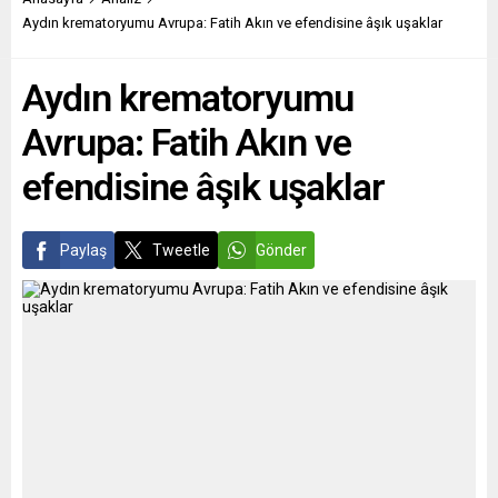
siyasette fırsat eşitsizlği,
Çalışma ve Emeklilik Bakanı
Aydın krematoryumu Avrupa: Fatih Akın ve efendisine âşık uşaklar
İslam karşıtlığı ve yabancı
Therese Coffey’e mektup
düşmanlığı, kimlik sorunu
gönderdiği bildirildi.
Aydın krematoryumu
oluşturuyor. Saadet
Mektupta, “Fırınını
Partisi’nin yurtdışı Türklerine
kullanamayacak...
Avrupa: Fatih Akın ve
yönelik düzenlediği “Geçim
İttifakı” çalışmaları
efendisine âşık uşaklar
kapsamında gerçekleştirdiği
dördüncü “Yurtdışı
Vatandaşlar Kongresi”nin
sonuç bildirgesi...
Paylaş
Tweetle
Gönder