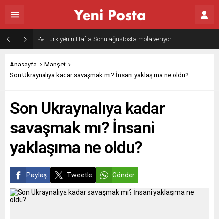
Gazze’nin geleceği: Teknokratik kontrol mü, kolonializm mi?
Anasayfa
Manşet
Son Ukraynalıya kadar savaşmak mı? İnsani yaklaşıma ne oldu?
Son Ukraynalıya kadar
savaşmak mı? İnsani
yaklaşıma ne oldu?
Paylaş
Tweetle
Gönder