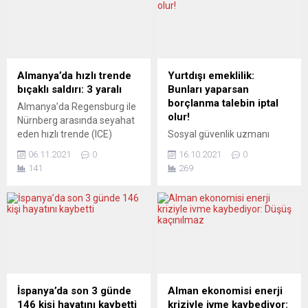
Almanya’da hızlı trende
Yurtdışı emeklilik:
bıçaklı saldırı: 3 yaralı
Bunları yaparsan
borçlanma talebin iptal
Almanya’da Regensburg ile
olur!
Nürnberg arasında seyahat
eden hızlı trende (ICE)
Sosyal güvenlik uzmanı
bıçaklı saldırı düzenlendiği
Muhsin Soysal Yeni Posta
06.11.2021
0
16.10.2021
0
bildirildi. Oberpfalz
gazetesinin YouTube
141
269
emniyetinden yapılan
kanalında canlı olarak
açıklamada, ICE hızlı
yayınlanan, Danışma Saati
treninde bir saldırganın
adlı programda yurtdışı
yolculara bıçakla saldırması
emekilik, borçlanma ve
sonucu çok sayıda kişinin
sosyal güvenlik hakkında
yaralandığı belirtildi.
ayrıntılı bir şekilde çok
Açıklamada saldırganın
önemli uyarılarda bulundu.
yakalanarak gözaltına
Cumartesi günleri Avrupa
alındığı kaydedildi. Alman
saati ile 11’de başlayan
İspanya’da son 3 günde
Alman ekonomisi enerji
Demiryolları (Deutsche
Karahaliloğlu Emeklilik
146 kişi hayatını kaybetti
kriziyle ivme kaybediyor: