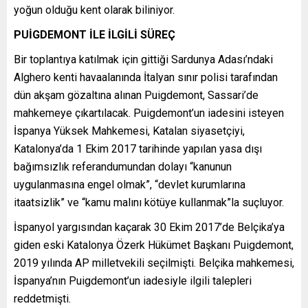
yoğun olduğu kent olarak biliniyor.
PUİGDEMONT İLE İLGİLİ SÜREÇ
Bir toplantıya katılmak için gittiği Sardunya Adası’ndaki
Alghero kenti havaalanında İtalyan sınır polisi tarafından
dün akşam gözaltına alınan Puigdemont, Sassari’de
mahkemeye çıkartılacak. Puigdemont’un iadesini isteyen
İspanya Yüksek Mahkemesi, Katalan siyasetçiyi,
Katalonya’da 1 Ekim 2017 tarihinde yapılan yasa dışı
bağımsızlık referandumundan dolayı “kanunun
uygulanmasına engel olmak”, “devlet kurumlarına
itaatsizlik” ve “kamu malını kötüye kullanmak”la suçluyor.
İspanyol yargısından kaçarak 30 Ekim 2017’de Belçika’ya
giden eski Katalonya Özerk Hükümet Başkanı Puigdemont,
2019 yılında AP milletvekili seçilmişti. Belçika mahkemesi,
İspanya’nın Puigdemont’un iadesiyle ilgili talepleri
reddetmişti.