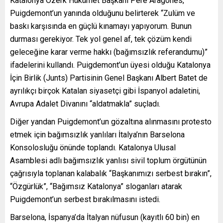
Katalonya Özerk Hükümet Başkanı Pere Aragones,
Puigdemont’un yanında olduğunu belirterek “Zulüm ve
baskı karşısında en güçlü kınamayı yapıyorum. Bunun
durması gerekiyor. Tek yol genel af, tek çözüm kendi
geleceğine karar verme hakkı (bağımsızlık referandumu)”
ifadelerini kullandı. Puigdemont’un üyesi olduğu Katalonya
İçin Birlik (Junts) Partisinin Genel Başkanı Albert Batet de
ayrılıkçı birçok Katalan siyasetçi gibi İspanyol adaletini,
Avrupa Adalet Divanını “aldatmakla” suçladı.
Diğer yandan Puigdemont’un gözaltına alınmasını protesto
etmek için bağımsızlık yanlıları İtalya’nın Barselona
Konsolosluğu önünde toplandı. Katalonya Ulusal
Asamblesi adlı bağımsızlık yanlısı sivil toplum örgütünün
çağrısıyla toplanan kalabalık “Başkanımızı serbest bırakın”,
“Özgürlük”, “Bağımsız Katalonya” sloganları atarak
Puigdemont’un serbest bırakılmasını istedi.
Barselona, İspanya’da İtalyan nüfusun (kayıtlı 60 bin) en