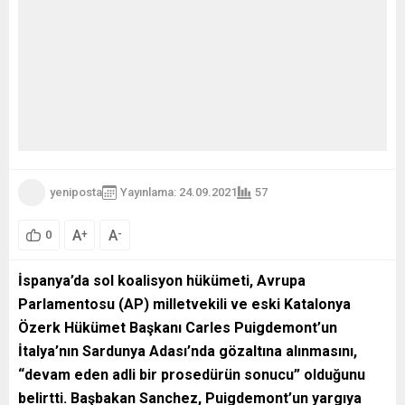
yeniposta
Yayınlama: 24.09.2021
57
A
A
+
-
0
İspanya’da sol koalisyon hükümeti, Avrupa
Parlamentosu (AP) milletvekili ve eski Katalonya
Özerk Hükümet Başkanı Carles Puigdemont’un
İtalya’nın Sardunya Adası’nda gözaltına alınmasını,
“devam eden adli bir prosedürün sonucu” olduğunu
belirtti. Başbakan Sanchez, Puigdemont’un yargıya