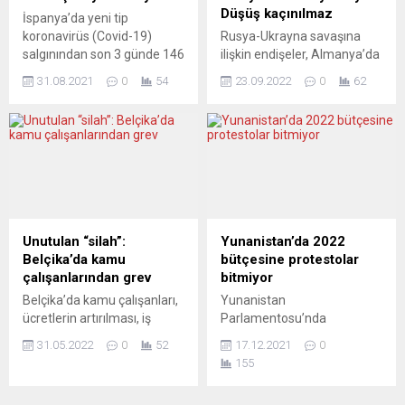
Bahn), saldırı nedeniyle
Merkezi’nin Ege Bölge
Düşüş kaçınılmaz
İspanya’da yeni tip
hatların trafiğe kapatıldığı ve
Temsilcisi ve Sosyal
koronavirüs (Covid-19)
Rusya-Ukrayna savaşına
ICE tren...
Güvenlik Uzmanı Muhsin...
salgınından son 3 günde 146
ilişkin endişeler, Almanya’da
kişinin hayatını kaybettiği ve
da enerji fiyatları üzerinde
31.08.2021
0
54
23.09.2022
0
62
15 bin 489 yeni vaka tespit
yukarı yönlü baskı
edildiği bildirildi. Sağlık
oluşturmaya devam ediyor
Bakanlığı 27 Ağustos’tan
Almanya’da, yüksek enerji
sonra dün güncellediği
maliyetlerinin etkisiyle
Covid-19 verilerine göre,
bileşik Satınalma
ülkedeki vaka sayısı da 4
Yöneticileri Endeksi (PMI)
milyon 847 bin 298 kişiye
eylülde 45,9 puana
ulaştı. Salgında can kaybı
gerileyerek Mayıs 2020’den
son 3 günde 146...
beri en düşük seviyeye indi.
Unutulan “silah”:
Yunanistan’da 2022
S&P Global, eylül ayına ilişkin
Belçika’da kamu
bütçesine protestolar
öncü PMI verilerini açıkladı.
çalışanlarından grev
bitmiyor
Buna göre, Avrupa
Belçika’da kamu çalışanları,
Yunanistan
ekonomisinin lokomotif...
ücretlerin artırılması, iş
Parlamentosuʼnda
yüklerinin hafifletilmesi ve
görüşülen 2022 bütçesi,
31.05.2022
0
52
17.12.2021
0
emeklilik şartlarının
parlamento binası önünde
155
iyileştirilmesi talebiyle greve
toplanan göstericiler
gitti. Kamu yatırımları için
tarafından protesto edildi.