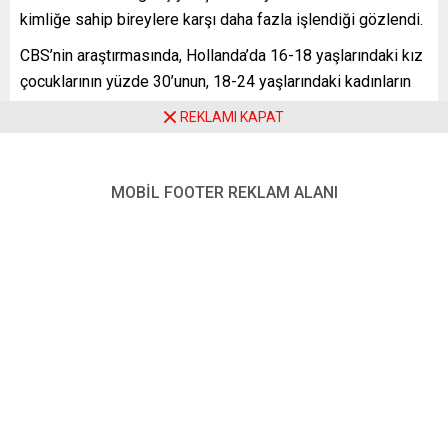
kimliğe sahip bireylere karşı daha fazla işlendiği gözlendi.
CBS’nin araştırmasında, Hollanda’da 16-18 yaşlarındaki kız
çocuklarının yüzde 30’unun, 18-24 yaşlarındaki kadınların
ise yüzde 23’ünün tacize uğradığına dikkat çekildi.
REKLAMI KAPAT
Tacizlerin çoğunlukla cinsel içerikli şaka, uygunsuz ve
müstehcen fotoğraf ve görüntü yoluyla yapıldığı aktarıldı.
MOBİL FOOTER REKLAM ALANI
Raporda ayrıca, tacize uğrayan her 10 kişiden 1’inin
psikolojik sorun yaşadığı ifade edildi.
YENİ POSTA – AMSTERDAM
FOTO:
A.A
Benzer Konular