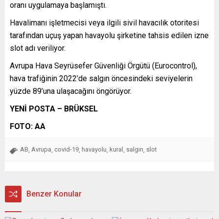
oranı uygulamaya başlamıştı.
Havalimanı işletmecisi veya ilgili sivil havacılık otoritesi
tarafından uçuş yapan havayolu şirketine tahsis edilen izne
slot adı veriliyor.
Avrupa Hava Seyrüsefer Güvenliği Örgütü (Eurocontrol),
hava trafiğinin 2022’de salgın öncesindeki seviyelerin
yüzde 89’una ulaşacağını öngörüyor.
YENİ POSTA – BRÜKSEL
FOTO: AA
AB
Avrupa
covid-19
havayolu
kural
salgın
slot
,
,
,
,
,
,
Benzer Konular