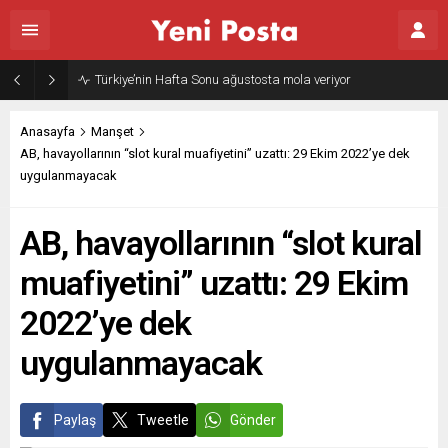
Türkiye’nin Hafta Sonu ağustosta mola veriyor
Anasayfa
Manşet
AB, havayollarının “slot kural muafiyetini” uzattı: 29 Ekim 2022’ye dek
uygulanmayacak
AB, havayollarının “slot kural
muafiyetini” uzattı: 29 Ekim
2022’ye dek
uygulanmayacak
Paylaş
Tweetle
Gönder