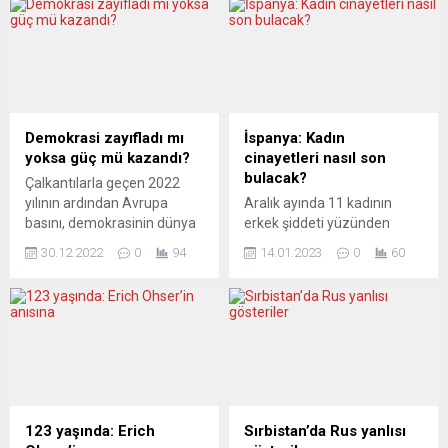
Demokrasi zayıfladı mı
İspanya: Kadın
yoksa güç mü kazandı?
cinayetleri nasıl son
bulacak?
Çalkantılarla geçen 2022
yılının ardından Avrupa
Aralık ayında 11 kadının
basını, demokrasinin dünya
erkek şiddeti yüzünden
genelindeki vaziyetini
hayatını kaybetmesi ve ocak
30.12.2022
0
94
14.01.2023
0
60
tartışıyor. Yorumcular
ayında da 4 kadının
konuyu, aşırı sağın kazandığı
partnerleri ya da eski
seçim zaferleri ve
partnerleri tarafından
otokratlara karşı başlatılan
öldürülmesi, İspanya
protestoların yanı sıra
hükümetini alarm
Avrupa’da ve Atlantik’in
durumuna geçirdi. Yaşanan
ötesinde oluşan yeni birlik
şiddeti “maço terörü” olarak
görüntüsü çerçevesinde
nitelendiren İçişleri Bakanı
değerlendiriyor. FİNANCİAL
Fernando Grande-Marlaska,
123 yaşında: Erich
Sırbistan’da Rus yanlısı
TİMES (İngiltere)
polisi çok daha dikkatli