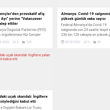
ençler’den provokatif afiş:
Almanya: Covid-19 salgının
 Ayı” yerine “Vatansever
yüksek günlük vaka sayısı
alep ettiler
Federal Almanya’da Covid-19
rya Özgürlük Partisi’nin (FPÖ)
salgınında son 24 saatte tespit 
k örgütlenmesi Hür Gençler
236 bin 120 vakayla en yüksek 
eitlichen Jugend) hazırladıkları
vaka sayısı kayıtlara geçti. Rob
6.2022
0
129
03.02.2022
0
30
+’leri hedef alan provokatif
Koch Enstitüsünden (RKI) yapıl
le ortalığı karıştırdı. Haziran ayı
açıklamaya göre, son 24 saatte
yı” olarak da biliniyor. Özellikle
kaydedilen 236 bin 120 vakayla
 LGBTQ+ topluluğu “aşkın” ne
ülkedeki toplam Covid-19 vaka s
çeşitli olabileceğini gösteren
10 milyon 423 bine yükseldi. Sal
ikler düzenliyor. Ancak,
en yüksek günlük...
rya’da sağ popülist FPÖ’nün
k örgtü Karnten Hür Gençler
ı...
daki uçak skandalı: İngiltere
söylediğini kabul etti
re Dışişleri Bakanı Liz Truss,