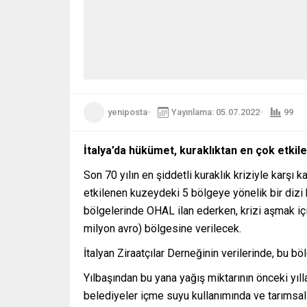
yeniposta
Yayınlama: 05.07.2022
99
İtalya’da hükümet, kuraklıktan en çok etkil
Son 70 yılın en şiddetli kuraklık kriziyle karş
etkilenen kuzeydeki 5 bölgeye yönelik bir dizi 
bölgelerinde OHAL ilan ederken, krizi aşmak iç
milyon avro) bölgesine verilecek.
İtalyan Ziraatçılar Derneğinin verilerinde, bu bö
Yılbaşından bu yana yağış miktarının önceki yıl
belediyeler içme suyu kullanımında ve tarımsal