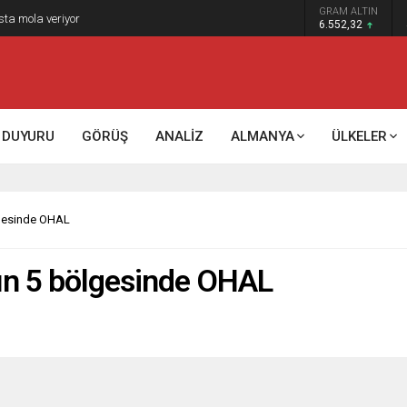
GRAM ALTIN
sta mola veriyor
6.552,32
DUYURU
GÖRÜŞ
ANALİZ
ALMANYA
ÜLKELER
ölgesinde OHAL
’nın 5 bölgesinde OHAL