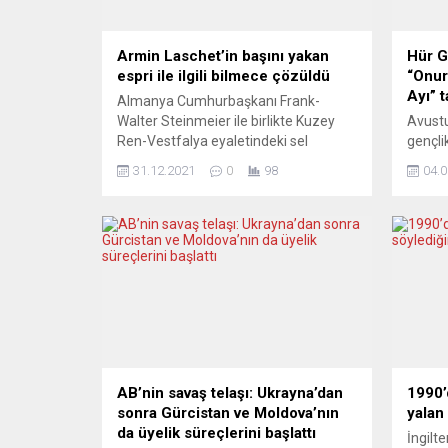
Armin Laschet’in başını yakan
Hür G
espri ile ilgili bilmece çözüldü
“Onur
Ayı” t
Almanya Cumhurbaşkanı Frank-
Walter Steinmeier ile birlikte Kuzey
Avustu
Ren-Vestfalya eyaletindeki sel
gençli
bölgelerini ziyarete giden ve
(Freih
31.12.2021
0
98
04.0
cumhurbaşkanının halka hitaben
LGBTİQ
konuşması sırasında gülme krizine
afişi i
tutulan CDU’nun o dönemki başbakan
“Onur A
adayı Armin Lachet’in başını hangi
bu ay,
esprinin yaktığı nihayet ortaya çıktı.
kadar 
Almanya’daki federal seçimler öncesi
etkinl
Hıristiyan Demokrat Birlik (CDU)
Avustu
partisinin şansölye adayı Armin
gençli
Laschet’in,...
Teşkilat
AB’nin savaş telaşı: Ukrayna’dan
1990’
sonra Gürcistan ve Moldova’nın
yalan 
da üyelik süreçlerini başlattı
İngilte