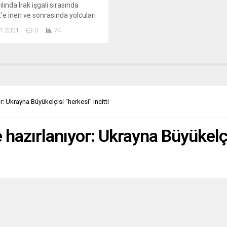
lında Irak işgali sırasında
’e inen ve sonrasında yolcuları
ına alınan British Airways
1.2021
0
74
a ilgili parlamento ve halkı
 yönlendirdiklerini, havayolu
ini öncesinde uyarmadıklarını
ti. Ulusal Arşivler tarafından
anan yazışmalara göre,
n İngiliz büyükelçisi, Irak’ın
’i işgale başladığına dair
: Ukrayna Büyükelçisi “herkesi” incitti
ri Bakanlığına gece yarısı...
hazırlanıyor: Ukrayna Büyükelçis