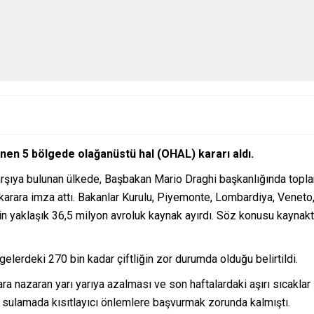
enen 5 bölgede olağanüstü hal (OHAL) kararı aldı.
ı karşıya bulunan ülkede, Başbakan Mario Draghi başkanlığında top
karara imza attı. Bakanlar Kurulu, Piyemonte, Lombardiya, Veneto
in yaklaşık 36,5 milyon avroluk kaynak ayırdı. Söz konusu kayna
lgelerdeki 270 bin kadar çiftliğin zor durumda olduğu belirtildi.
lara nazaran yarı yarıya azalması ve son haftalardaki aşırı sıcak
 sulamada kısıtlayıcı önlemlere başvurmak zorunda kalmıştı.