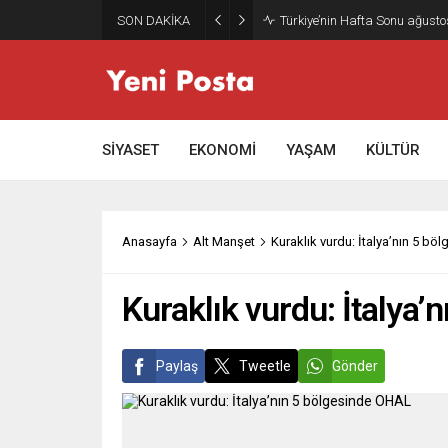
SON DAKİKA
Türkiye’nin Hafta Sonu ağusto
SİYASET
EKONOMİ
YAŞAM
KÜLTÜR
Anasayfa
Alt Manşet
Kuraklık vurdu: İtalya’nın 5 b
Kuraklık vurdu: İtalya
Paylaş
Tweetle
Gönder