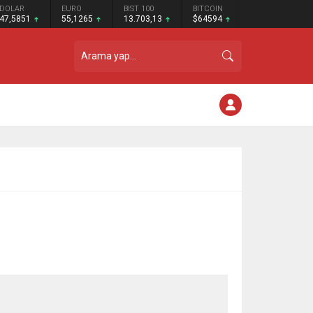
DOLAR
EURO
BIST 100
BITCOIN
47,5851
55,1265
13.703,13
$64594