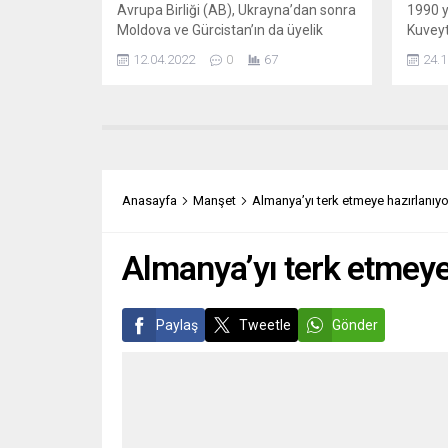
Avrupa Birliği (AB), Ukrayna’dan sonra
1990 yı
Moldova ve Gürcistan’ın da üyelik
Kuveyt
süreçlerinin ilk adımı olarak, iki ülkeye
gözalt
12.04.2022
0
67
24.1
gerekli formları sundu. AB
uçağıyl
Komisyonunun genişlemeden
yanlış
sorumlu üyesi Oliver Varhelyi, Twitter
şirket
hesabından yaptığı açıklamada bugün
belirt
Lüksemburg’da Moldova Dışişleri
yayıml
Bakanı Nicu Popescu ve Gürcistan
dönemi
Dışişleri Bakanı Ilia Darchiashvili’ye AB
Kuveyt
Anasayfa
Manşet
Almanya’yı terk etmeye hazırlanıyor
üyeliği başvurusu için gerekli formu...
Dışişle
Almanya’yı terk etmeye 
Paylaş
Tweetle
Gönder