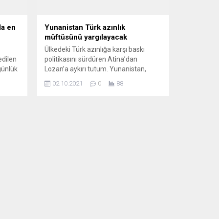
da en
Yunanistan Türk azınlık
müftüsünü yargılayacak
Ülkedeki Türk azınlığa karşı baskı
edilen
politikasını sürdüren Atina’dan
günlük
Lozan’a aykırı tutum. Yunanistan,
ert
“makam gaspı” gerekçesi ile dava
02.10.2021
0
88
an
açtığı Gümülcine Müftüsü İbrahim
Şerif’i, 7 Ekim’de Selanik Tek Hâkimli
Bidayet Mahkemesi’nde yargılamaya
ayısı
hazırlanıyor. Yunanistan son olarak,
gında,
Gümülcine Müftüsü İbrahim Şerif’i,
Gümülcine’de düzenlenen toplu
sünnet törenine katılmasını gerekçe
gösterip “makam gaspı” ile
suçlayarak...