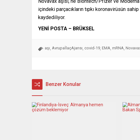
Novavax aşısı, ne Biontech/Pfizer ve Moderna g
içindeki parçacıkların tıpkı koronavirüsün sahi
kaydediliyor.
YENİ POSTA – BRÜKSEL
aşı
AvrupaİlaçAjansı
covid-19
EMA
mRNA
Novava
,
,
,
,
,
Benzer Konular