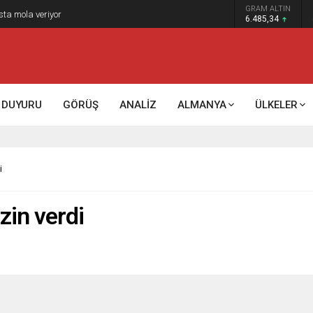
GRAM ALTIN
sta mola veriyor
6.485,34
DUYURU
GÖRÜŞ
ANALİZ
ALMANYA
ÜLKELER
i
zin verdi