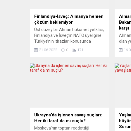
Finlandiya-İsveç: Almanya hemen
Alman
çözüm beklemiyor
Bakan
karşı
Üst düzey bir Alman hükümet yetkilisi,
Finlandiya ve İsveç’in NATO üyeliğine
Almany
Türkiye’nin itirazları konusunda
olan y
çözüm bulunacağına güvenlerinin
kadar 
21.06.2022
0
171
16.0
tam olduğunu, ancak Madrid
hız ka
zirvesinde çözüm beklemediklerini
önleml
ifade etti. Alman hükümeti, Finlandiya
sonuçl
ve İsveç’in NATO üyeliğine karşı çıkan
Almany
Türkiye ile anlaşmazlığa gelecek
değeri
hafta Madrid’de yapılacak zirvede
sıkıla
çözüm bulunacağı yönündeki
edilen
beklentileri aşağı çekti. Üst düzey bir...
eyalet
yenide
Ukrayna’da işlenen savaş suçları:
Yaşla
Her iki taraf da mı suçlu?
büyüm
Sorum
Moskova’nın toptan reddettiği