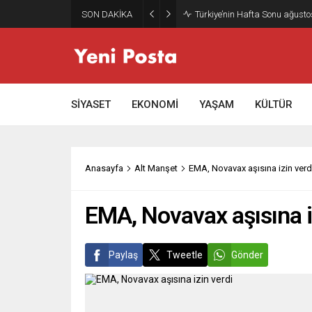
SON DAKİKA
Türkiye’nin Hafta Sonu ağusto
SİYASET
EKONOMİ
YAŞAM
KÜLTÜR
Anasayfa
Alt Manşet
EMA, Novavax aşısına izin verd
EMA, Novavax aşısına i
Paylaş
Tweetle
Gönder