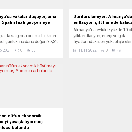
ya’da vakalar düşüyor, ama:
Durdurulamıyor: Almanya’da
 Spahn hızlı gevşemeye
enflasyon çift hanede kalac
Almanya’da eylülde yüzde 10 o
a’da salgında önemli bir kriter
yıllık enflasyon, enerji ve gıda
edi günlük insidans değeri 87,3’e
fiyatlarındaki son yükselişle ek
geriledi. Bazı eyaletlerde açılma
yüzde 10,4’e çıkarak 1951’den 
5.2021
0
68
11.11.2022
0
49
zanırken Sağlık Bakanı Spahn
yana görülen en yüksek seviye
erin hızlı gevşetilmesinin
ulaştı. Federal Almanya’da açık
arına karşı uyardı. Federal
nihai veriler, enflasyonun pahalı 
a’da yedi günlük insidans
ve gıda fiyatlarının etkisiyle ek
nin önlemlerin
yüzde 10,4’de kaldığını teyit etti
ştırılmasında eşik olarak kabul
Almanya Federal İstatistik Ofisi
 100’ün altına düşmesiyle bazı
(Destatis), fiyat artışlarına...
lerde restoran ve oteller
n açılırken, Almanya...
nan nüfus ekonomik
eyi yavaşlatıyormuş:
lusu bulundu