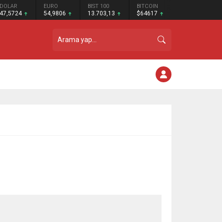
DOLAR
EURO
BIST 100
BITCOIN
47,5724
54,9806
13.703,13
$64617