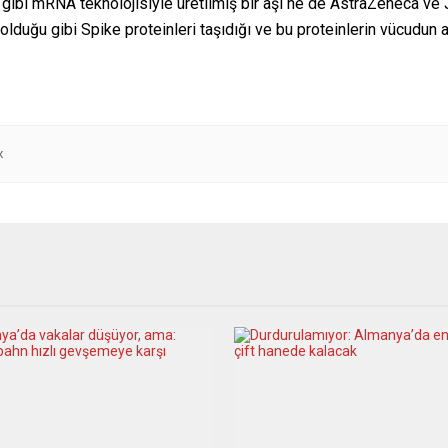
ibi mRNA teknolojisiyle üretilmiş bir aşı ne de AstraZeneca ve 
p olduğu gibi Spike proteinleri taşıdığı ve bu proteinlerin vücudu
x