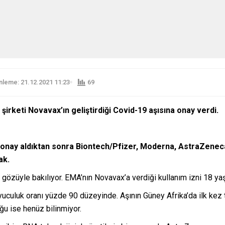
leme: 21.12.2021 11:23
69
şirketi Novavax’ın geliştirdiği Covid-19 aşısına onay verdi.
a onay aldıktan sonra Biontech/Pfizer, Moderna, AstraZen
ak.
üyle bakılıyor. EMA’nın Novavax’a verdiği kullanım izni 18 yaş üs
yuculuk oranı yüzde 90 düzeyinde. Aşının Güney Afrika’da ilk kez 
ğu ise henüz bilinmiyor.