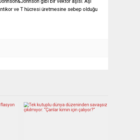
Johnson&Johnson gibi bir vektör aşısı. Aşı
n antikor ve T hücresi üretmesine sebep olduğu