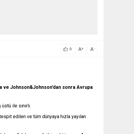
A
A
+
-
0
eca ve Johnson&Johnson’dan sonra Avrupa
tü ile sınırlı.
tespit edilen ve tüm dünyaya hızla yayılan