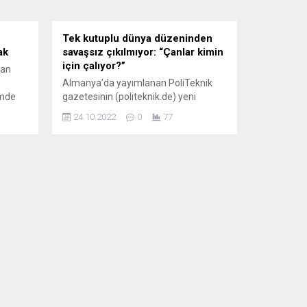
Tek kutuplu dünya düzeninden
ak
savaşsız çıkılmıyor: “Çanlar kimin
için çalıyor?”
lan
Almanya’da yayımlanan PoliTeknik
imde
gazetesinin (politeknik.de) yeni
bu
sayısında, kapanan bir dönem işlendi.
24.10.2022
0
77
ye
Başyazıda “gelmekte olan”a dikkat
lanan
çekildi: “Rusya’nın 24 Şubat’ta
enerji
Ukrayna’da başlattığı ve özel
imde
operasyon adını verdiği askeri çatışma
.
devam ediyor. Tek kutuplu dünya
düzeninin çöktüğüne açık bir kanıt
olarak gösterilen, bu temenniyi
taşıyan veya reddeden Rusya-
Ukrayna/Batı ihtilafındaki dinamikler,
geride kırılmadık...