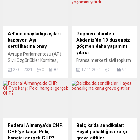
AB’nin onayladığı aşıları
Göçmen ölümleri:
kapsıyor: Aşı
Akdeniz’de 10 düzensiz
sertifikasına onay
göçmen daha yaşamını
yitirdi
Avrupa Parlamentosu (AP)
Sivil Özgürlükler Komitesi,
Fransa merkezli sivil toplum
Avrupa Birliği (AB) sınırları
kuruluşu (STK) Sınır
27.05.2021
0
87
17.11.2021
0
94
içinde seyahatlerde
Tanımayan Doktorlar (MSF),
kullanılması planlanan yeni
Akdeniz’i geçmeye çalışan
tip koronavirüs (Covid-19)
düzensiz göçmenlerle dolu
aşı sertifikası düzenlemesini
bir teknede 10 kişinin
onayladı. Brüksel’de bir
cesedinin bulunduğunu
araya gelen AP Sivil
bildirdi. MSF’nin Twitter
Özgürlükler Komitesi, AB
hesabından yapılan
Dijital COVID Sertifikası’na
paylaşımda, Akdeniz’in orta
ilişkin yasal düzenlemeleri
kesimindeki göç hareketliliği
Federal Almanya’da CHP,
Belçika’da sendikalar:
görüştü. Komite üyesi
ve göçmenlerden gelen
CHP’ye karşı: Peki,
Hayat pahalılığına karşı
milletvekilleri, AB
yardım çağrılarını sosyal
hangisi gerçek CHP?
greve gittiler