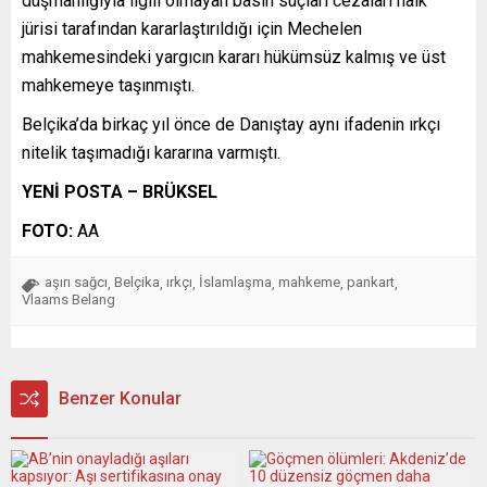
düşmanlığıyla ilgili olmayan basın suçları cezaları halk
jürisi tarafından kararlaştırıldığı için Mechelen
mahkemesindeki yargıcın kararı hükümsüz kalmış ve üst
mahkemeye taşınmıştı.
Belçika’da birkaç yıl önce de Danıştay aynı ifadenin ırkçı
nitelik taşımadığı kararına varmıştı.
YENİ POSTA – BRÜKSEL
FOTO:
AA
aşırı sağcı
Belçika
ırkçı
İslamlaşma
mahkeme
pankart
,
,
,
,
,
,
Vlaams Belang
Benzer Konular