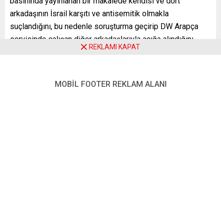
basınında yayınlanan bir makalede kendisi ve dört
arkadaşının İsrail karşıtı ve antisemitik olmakla
suçlandığını, bu nedenle soruşturma geçirip DW Arapça
servisinde çalışan diğer arkadaşlarıyla açığa alındığını
REKLAMI KAPAT
söyledi.
Salim, “Almanya, düşünce özgürlüğünü desteklediği
izlenimini veriyor ancak ‘Avrupa’da ifade özgürlüğü
MOBİL FOOTER REKLAM ALANI
olmadığını söylemek’ beni açığa almaları ve beni
antisemitik olmakla suçlamaları için yeterliydi” dedi.
Sosyal medya hesaplarından yaptığı paylaşımın sadece
Avrupa’daki ifade özgürlüğü ile ilgili olduğunu vurgulayan
Salim, “Ben Avrupa’daki ifade özgürlüğünü eleştirdim,
paylaşımlarımda Yahudilerden ya da İsrail’den hiç
bahsetmedim ama buna rağmen açığa alındım ve iç ve dış
soruşturmaya tabi tutuldum. Daha sonra 7 Şubat’ta DW,
bana ve diğer meslektaşlarıma işten çıkarıldığımızı bildirdi.
Bugüne kadar bana neden işten çıkarıldığıma dair bilgi
verilmedi” diye konuştu.