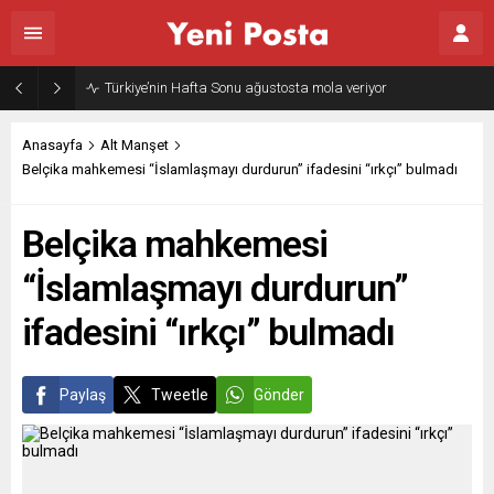
Türkiye’nin Hafta Sonu ağustosta mola veriyor
Anasayfa
Alt Manşet
Belçika mahkemesi “İslamlaşmayı durdurun” ifadesini “ırkçı” bulmadı
Belçika mahkemesi
“İslamlaşmayı durdurun”
ifadesini “ırkçı” bulmadı
Paylaş
Tweetle
Gönder