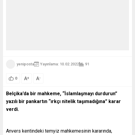
yeniposta
Yayınlama: 10.02.2022
91
A
A
+
-
0
Belçika’da bir mahkeme, “İslamlaşmayı durdurun”
yazılı bir pankartın “ırkçı nitelik taşımadığına” karar
verdi.
Anvers kentindeki temyiz mahkemesinin kararında,