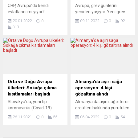
vatandaşlarına yönelik aşı
medyadan duyuran “Alarm
CHP, Avrupa’da kendi
Avrupa, grev günlerini
sertifikası düzenlemesini 52
Phone” isimli sivil oluşumun
evlatlarını mı yiyor?
yeniden yaşıyor. Yeni grev
“evet”, 13...
dün yaptığı çağrı...
Avrupa’da da Atatürk’ün
nedeniyle Belçika
20.01.2022
0
09.11.2022
0
92
partisinin başına gelmedik
ulaşımında ciddi aksamalar
313
kalmadı. “Yeni yapılanma”
meydana geldi, bazı
adı altında Almanya
hastanelerde iş yavaşlatıldı.
örgütlenmelerine adeta
Belçika’daki işçi sendikaları,
darbe yapıldı. Birlikler hiçe
başta enerji fiyatlarındaki
sayıldı; onca emek, binlerce
artış olmak üzere hayat
üye, on yıllar ve sayısız
pahalılığını protesto etmek
hizmet çöpe gidecek.
için grev yaptı. Grev
Avrupa’daki
nedeniyle ülkenin birçok
örgütlenmelerine “reset
yerinde toplu taşıma durma
Orta ve Doğu Avrupa
Almanya’da aşırı sağa
atan” CHP, seçmenin de
noktasına geldi. Başkent
ülkeleri: Sokağa çıkma
operasyon: 4 kişi
“Hangisi gerçek CHP?”
Brüksel başta olmak üzere
kısıtlamaları başladı
gözaltına alındı
sorusunu yöneltmesine yol
birçok...
Slovakya’da, yeni tip
Almanya’da aşırı sağcı terör
açıyor....
koronavirüs (Covid-19)
örgütleri hakkında yürütülen
önlemleri kapsamında iki
soruşturma kapsamında 11
26.11.2021
0
55
06.04.2022
0
54
haftalık sokağa çıkma
eyalette yapılan aramalarda
kısıtlaması uygulanmaya
4 kişi yakalandı. Federal
başlandı. Slovakya’daki
Savcılıktan yapılan