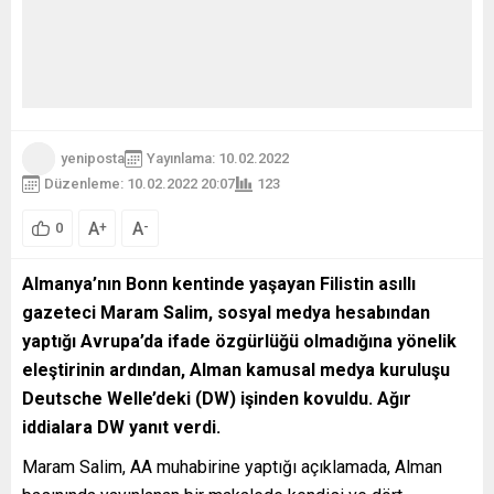
yeniposta
Yayınlama: 10.02.2022
Düzenleme: 10.02.2022 20:07
123
A
A
+
-
0
Almanya’nın Bonn kentinde yaşayan Filistin asıllı
gazeteci Maram Salim, sosyal medya hesabından
yaptığı Avrupa’da ifade özgürlüğü olmadığına yönelik
eleştirinin ardından, Alman kamusal medya kuruluşu
Deutsche Welle’deki (DW) işinden kovuldu. Ağır
iddialara DW yanıt verdi.
Maram Salim, AA muhabirine yaptığı açıklamada, Alman