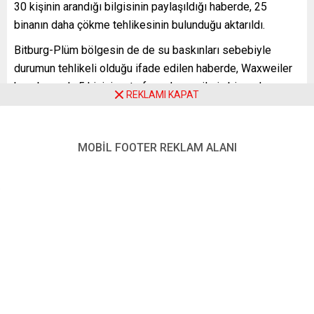
30 kişinin arandığı bilgisinin paylaşıldığı haberde, 25
binanın daha çökme tehlikesinin bulunduğu aktarıldı.
Bitburg-Plüm bölgesin de de su baskınları sebebiyle
durumun tehlikeli olduğu ifade edilen haberde, Waxweiler
kasabasında 5 kişinin, etrafı suyla çevrilmiş bir evde
REKLAMI KAPAT
mahsur kaldığı, kurtarma ekiplerinin botlarla eve
ulaşamadığı kaydedildi.
MOBİL FOOTER REKLAM ALANI
Yeni Posta – BERLİN
FOTO: Jonathan Ford on Unsplash – Temsili
Benzer Konular