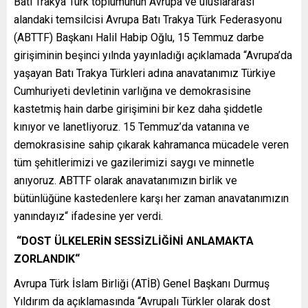
Batı Trakya Türk toplumunun Avrupa ve uluslararası
alandaki temsilcisi Avrupa Batı Trakya Türk Federasyonu
(ABTTF) Başkanı Halil Habip Oğlu, 15 Temmuz darbe
girişiminin beşinci yılnda yayınladığı açıklamada “Avrupa’da
yaşayan Batı Trakya Türkleri adına anavatanımız Türkiye
Cumhuriyeti devletinin varlığına ve demokrasisine
kastetmiş hain darbe girişimini bir kez daha şiddetle
kınıyor ve lanetliyoruz. 15 Temmuz’da vatanına ve
demokrasisine sahip çıkarak kahramanca mücadele veren
tüm şehitlerimizi ve gazilerimizi saygı ve minnetle
anıyoruz. ABTTF olarak anavatanımızın birlik ve
bütünlüğüne kastedenlere karşı her zaman anavatanımızın
yanındayız“ ifadesine yer verdi.
“DOST ÜLKELERİN SESSİZLİĞİNİ ANLAMAKTA
ZORLANDIK“
Avrupa Türk İslam Birliği (ATİB) Genel Başkanı Durmuş
Yıldırım da açıklamasında “Avrupalı Türkler olarak dost