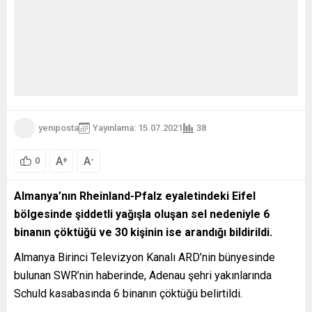
yeniposta
Yayınlama: 15.07.2021
38
A
A
+
-
0
Almanya’nın Rheinland-Pfalz eyaletindeki Eifel
bölgesinde şiddetli yağışla oluşan sel nedeniyle 6
binanın çöktüğü ve 30 kişinin ise arandığı bildirildi.
Almanya Birinci Televizyon Kanalı ARD’nin bünyesinde
bulunan SWR’nin haberinde, Adenau şehri yakınlarında
Schuld kasabasında 6 binanın çöktüğü belirtildi.