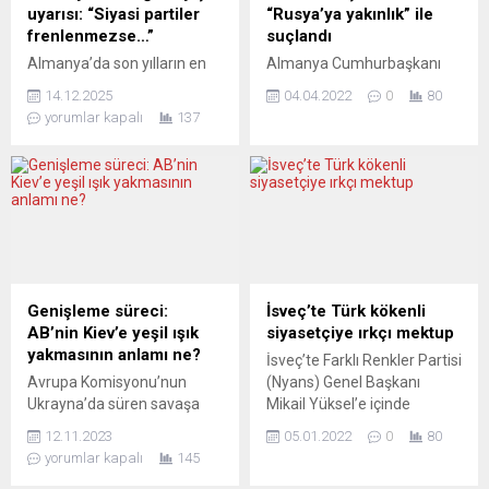
taktik...
yanıtlayacak olan Mustafa
uyarısı: “Siyasi partiler
“Rusya’ya yakınlık” ile
Bozdurgut, Avrupa’daki
frenlenmezse…”
suçlandı
Türkçe gazetelerin dünü,
Almanya’da son yılların en
Almanya Cumhurbaşkanı
bugünü...
çok tartışılan siyasal
Steinmeier’i sert bir dille
14.12.2025
04.04.2022
0
80
kavramlarından biri olan
eleştiren Ukrayna’nın Berlin
yorumlar kapalı
137
“Rechtsruck” (Sağa Kayış),
Büyükelçisi Melnik,
Türk kökenli ekonomist ve
Steinmeier’in Rusya ile
siyasi analist İsmail Akpınar
bağlantılarını “örümcek ağı”
tarafından kapsamlı bir
gibi ördüğünü ileri savundu.
analizle ele alındı. Akpınar’ın
Ukrayna’nın Berlin
2002–2025 dönemini
Büyükelçisi Andriy Melnik,
kapsayan çalışması,
Almanya Cumhurbaşkanı
Almanya kamuoyunda sıkça
Frank-Walter Steinmeier’i
kullanılan bu kavramın
“Rusya’ya ileri derecede
Genişleme süreci:
İsveç’te Türk kökenli
büyük ölçüde hatalı
yakın olmakla” suçladı.
AB’nin Kiev’e yeşil ışık
siyasetçiye ırkçı mektup
yorumlandığını ortaya
Pazar günü yayımlanan
yakmasının anlamı ne?
İsveç’te Farklı Renkler Partisi
koyuyor. Analiz, Akpınar
Tagesspiegel gazetesine
Avrupa Komisyonu’nun
(Nyans) Genel Başkanı
tarafından Almanca olarak
açıklamalarda bulunan
Ukrayna’da süren savaşa
Mikail Yüksel’e içinde
steady.page/de/perspectiv...
Melnik, “Steinmeier
rağmen Kiev’le üyelik
“Ülkene dön, pis domuz”
için Rusya ile ilişkiler her
12.11.2023
05.01.2022
0
80
müzakerelerinin
yazan mektup gönderildi.
daim çok...
yorumlar kapalı
145
başlatılması tavsiyesinde
Mektupta, Türkiye