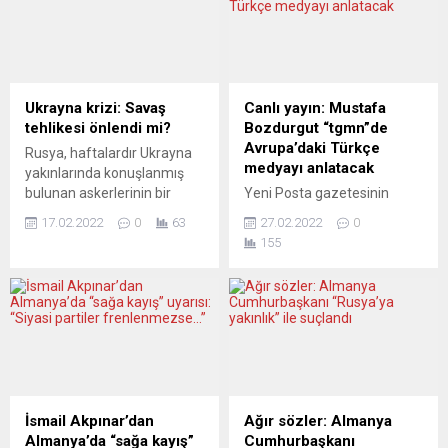
Ukrayna krizi: Savaş
Canlı yayın: Mustafa
tehlikesi önlendi mi?
Bozdurgut “tgmn”de
Avrupa’daki Türkçe
Rusya, haftalardır Ukrayna
medyayı anlatacak
yakınlarında konuşlanmış
bulunan askerlerinin bir
Yeni Posta gazetesinin
kısmını geri çekeceğini
kurucusu ve 30 yıllık
17.02.2022
0
63
27.02.2022
0
açıkladı. ABD bu çarşamba
geleneksel gazete ve 25
155
bir saldırı yapılacağını
yıllık internet yayıncılığı
öngörmüştü ve NATO’ya
deneyimi sahibi Mustafa
göre sınırdaki durum şu ana
Bozdurgut, bu akşam
kadar değişmedi. Putin’in
tgmn’nin canlı yayınında ışığı
açıklamaları yine de belirli bir
Avrupa’daki Türkçe
rahatlamanın işareti olarak
medyaya tutacak. Nürnberg
değerlendiriliyor. Kimi
Metropol Bölgesi Türk
yorumcular bunu Batı’nın bir
Toplumu (tgmn) Başkanı
başarısı olarak görürken,
Bülent Bayraktar’ın saat
İsmail Akpınar’dan
Ağır sözler: Almanya
diğerleri bunun yalnızca bir
20’den itibaren sorularını
Almanya’da “sağa kayış”
Cumhurbaşkanı