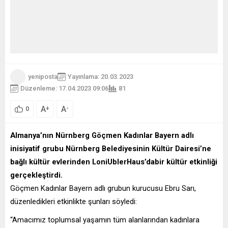
yeniposta
Yayınlama: 20.03.2023
Düzenleme: 17.04.2023 09:06
81
A
A
+
-
0
Almanya’nın Nürnberg Göçmen Kadınlar Bayern adlı
inisiyatif grubu Nürnberg Belediyesinin Kültür Dairesi’ne
bağlı kültür evlerinden LoniUblerHaus’dabir kültür etkinliği
gerçekleştirdi.
Göçmen Kadınlar Bayern adlı grubun kurucusu Ebru Sarı,
düzenledikleri etkinlikte şunları söyledi:
“Amacımız toplumsal yaşamın tüm alanlarından kadınlara