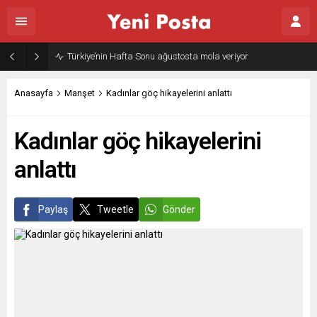
Türkiye’nin Hafta Sonu ağustosta mola veriyor
Anasayfa
Manşet
Kadınlar göç hikayelerini anlattı
Kadınlar göç hikayelerini
anlattı
Paylaş
Tweetle
Gönder