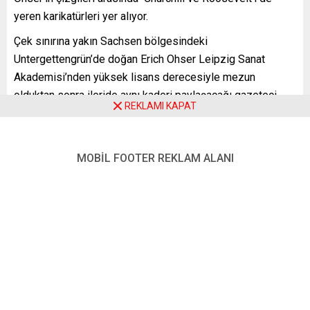
yeren karikatürleri yer alıyor.
Çek sınırına yakın Sachsen bölgesindeki
Untergettengrün’de doğan Erich Ohser Leipzig Sanat
Akademisi’nden yüksek lisans derecesiyle mezun
olduktan sonra ileride aynı kaderi paylaşacağı gazeteci
REKLAMI KAPAT
Erich Knauf’la tanışır. Toplumsal Tarih adlı dergide yer alan
geniş kapsamlı bir yazıda yer alan bilgilere göre ardından
da yazar Erich Kästner’le. Aynı gazetede Kästner yazar,
MOBİL FOOTER REKLAM ALANI
Ohser çizer.
Almanya Sosyal Demokrat Parti (SPD) üye olan Ohser,
NSDAP’ye (Nasyonal Sosyalist Alman İşçi Partisi) ve
partinin ileri gelenlerine karşı hayli sert karikatürler çizer.
Dergide Ohser’in hayatı şöyle anlatılır:
“1928’de her üçü de yani Erich Knauf, Erich Kästner ve
Erich Ohser, Berlin’de çalışmaktadırlar. 1929’da Kästner’le