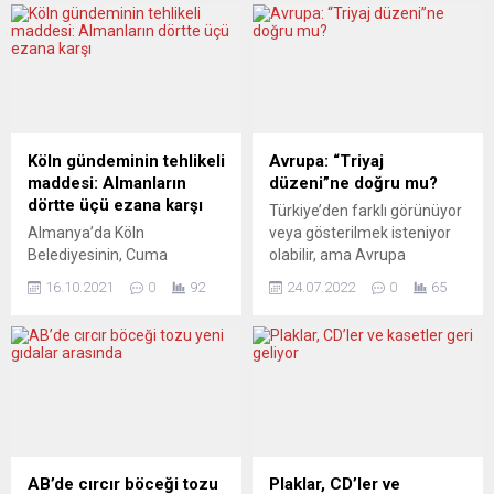
Köln gündeminin tehlikeli
Avrupa: “Triyaj
maddesi: Almanların
düzeni”ne doğru mu?
dörtte üçü ezana karşı
Türkiye’den farklı görünüyor
Almanya’da Köln
veya gösterilmek isteniyor
Belediyesinin, Cuma
olabilir, ama Avrupa
ezanlarının dışarıda
gerçekten de cayır cayır
16.10.2021
0
92
24.07.2022
0
65
okunmasına yeşil ışık yakan
yanıyor. Sadece biyolojik
pilot projesi tartışılmaya
çevre olarak değil, ekonomi
devam ediyor. Yapılan bir
ve siyaset ikliminde de
anket, Almanların yüzde
hararet had safhada. AB’nin
64’ünün ezana “kesinlikle”
başbakanları ateşten
karşı olduğunu ortaya
koltuklar üzerinde oturuyor
koydu. Köln Belediyesinin
sanki. Tam bu sırada,
camiden ezan okunmasıyla
Almanya’nın sosyal
ilgili başlattığı pilot projeyle
demokrat başbakanı Olaf
AB’de cırcır böceği tozu
Plaklar, CD’ler ve