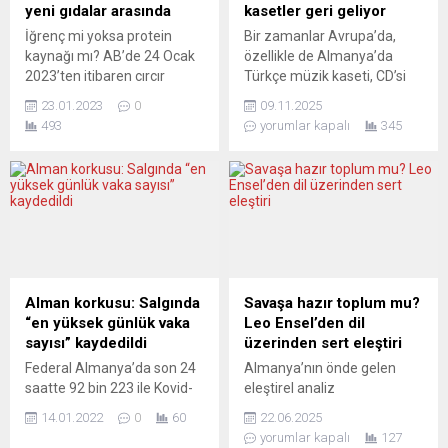
ilgili tartışmalar sürüyor.
Scholz, ülkenin gazete
yeni gıdalar arasında
kasetler geri geliyor
Civey kamuoyu
formundaki sağ düşünce
İğrenç mi yoksa protein
Bir zamanlar Avrupa’da,
araştırmaları şirketinin
fabrikalarından Frankfurter...
kaynağı mı? AB’de 24 Ocak
özellikle de Almanya’da
yaptığı ankette yüzde 64’lük
2023’ten itibaren cırcır
Türkçe müzik kaseti, CD’si
kesim, “Ezanı kilise...
böceği tozu gıdalara belli
ve plağı bulabileceğimiz çok
23.01.2023
0
09.11.2025
oranda katılabilecek. Un
sayıda müzik market vardı.
493
yorumlar kapalı
345
kurdu ve çekirgenin
Türk süpermarketlerinin
ardından AB’de cırçcır
hemen hepsinde kaset-CD
böceği de gıdalarda belli
reyonları yer alırdı. Ancak
miktarda kullanılabilecek.
dijital devrim, bu kültürü
Vietnamlı bir şirketin
kökünden değiştirdi.
2019’daki kullanım
Teknolojinin yarattığı büyük
başvurusu üzerine yapılan
dönüşüm, müzik piyasasını
inceleme sonrasında cırcır
da sarsarak geleneksel
böceğinin kimi unlu
formatları neredeyse
Alman korkusu: Salgında
Savaşa hazır toplum mu?
mamüller, atıştırmalıklar,
tamamen ortadan kaldırdı.
“en yüksek günlük vaka
Leo Ensel’den dil
soslar, makarna, bisküvi...
TEKNOLOJİ SİLİNDİRİ HER...
sayısı” kaydedildi
üzerinden sert eleştiri
Federal Almanya’da son 24
Almanya’nın önde gelen
saatte 92 bin 223 ile Kovid-
eleştirel analiz
19 salgınında en yüksek
platformlarından
14.01.2022
0
60
22.06.2025
günlük vaka sayısı açıklandı.
NachDenkSeiten, barış
yorumlar kapalı
127