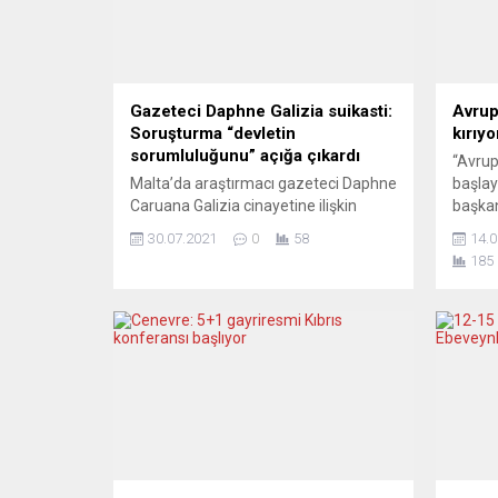
Gazeteci Daphne Galizia suikasti:
Avrup
Soruşturma “devletin
kırıy
sorumluluğunu” açığa çıkardı
“Avrup
Malta’da araştırmacı gazeteci Daphne
başlay
Caruana Galizia cinayetine ilişkin
başkan
kamu soruşturması, devletin
gerçeğ
30.07.2021
0
58
14.0
gazetecinin ölümünde sorumluluğu
Trump’
185
olduğunu ortaya koydu. Malta
kesinl
basınında yer alan haberlere göre, 16
aylar 
Ekim 2017’de arabasına konulan
South 
uzaktan kumandalı bomba ile
mitingi
öldürülen gazeteci Galizia cinayetine
söyled
ilişkin kamu soruşturmasının sonuç
Takip 
raporu açıklandı. Eski Başyargıç
Trump,
Joseph Said Pullicino ve emekli
yargıçlar...