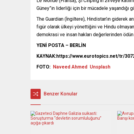
Le Monde (Fransa), Şi Cinping’in zirveye katılma
Güney”in liderliği için bir mücadele yaşandığı 
The Guardian (İngiltere), Hindistan’ın giderek 
figür olarak ülkeyi yönettiğini ve Hindu olmayanla
demokrasi ve insan hakları değerlerinden ödün
YENİ POSTA – BERLİN
KAYNAK:https://www.eurotopics.net/tr/307
FOTO:
Naveed Ahmed
Unsplash
Benzer Konular