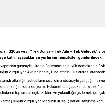
olan G20 zirvesi, “Tek Dünya – Tek Aile – Tek Gelecek” sl
veye katılmayacaklar ve yerlerine temsilciler gönderilecek.
yapmanın gururuyla ülkesini “dünyanın en büyük demokrasisi” olara
ığını vurguluyor. Avrupa basını, Hindistan’ın uluslararası arenadaki
erişli etkinliğin yoksulların sesi olma iddiasıyla çeliştiğini sav
ansıtmadığını iddia ediyorlar. Hükümet ise gecekondulardaki “tem
distan’ın toplumsal eşitsizlikleri ve yoksulluğu gizlemek için çab
n karmaşıklığını vurguluyor. Modi’nin ulusal çıkarları savunma konu