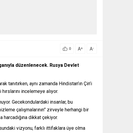
A
A
+
-
0
oganıyla düzenlenecek. Rusya Devlet
k tanıtırken, aynı zamanda Hindistan’ın Çin’i
 hırslarını incelemeye alıyor.
unuyor. Gecekondulardaki insanlar, bu
izleme çalışmalarının” zirveyle herhangi bir
a harcadığına dikkat çekiyor.
sundaki vizyonu, farklı ittifaklara üye olma