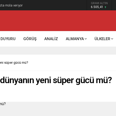
GRAM ALTIN
k kontrol mü, kolonializm mi?
6.505,41
DUYURU
GÖRÜŞ
ANALİZ
ALMANYA
ÜLKELER
yeni süper gücü mü?
, dünyanın yeni süper gücü mü?