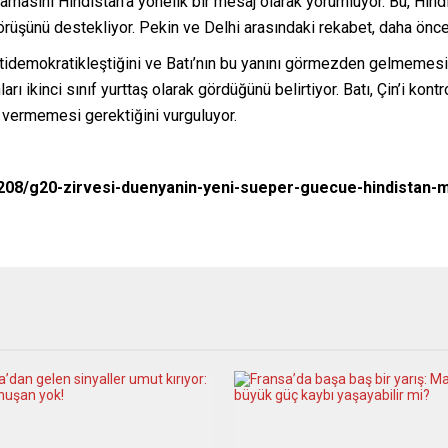
masını Hindistan’a yönelik bir mesaj olarak yorumluyor. Bu, Hindis
görüşünü destekliyor. Pekin ve Delhi arasındaki rekabet, daha önc
antidemokratikleştiğini ve Batı’nın bu yanını görmezden gelmemesi 
rı ikinci sınıf yurttaş olarak gördüğünü belirtiyor. Batı, Çin’i kon
 vermemesi gerektiğini vurguluyor.
208/g20-zirvesi-duenyanin-yeni-sueper-guecue-hindistan-m