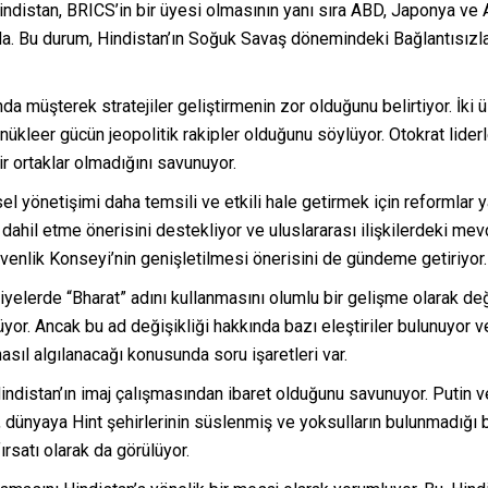
 Hindistan, BRICS’in bir üyesi olmasının yanı sıra ABD, Japonya ve
nda. Bu durum, Hindistan’ın Soğuk Savaş dönemindeki Bağlantısızl
da müşterek stratejiler geliştirmenin zor olduğunu belirtiyor. İk
nükleer gücün jeopolitik rakipler olduğunu söylüyor. Otokrat liderle
ir ortaklar olmadığını savunuyor.
el yönetişimi daha temsili ve etkili hale getirmek için reformlar 
e dahil etme önerisini destekliyor ve uluslararası ilişkilerdeki mev
üvenlik Konseyi’nin genişletilmesi önerisini de gündeme getiriyor.
iyelerde “Bharat” adını kullanmasını olumlu bir gelişme olarak değ
üyor. Ancak bu ad değişikliği hakkında bazı eleştiriler bulunuyor ve
asıl algılanacağı konusunda soru işaretleri var.
Hindistan’ın imaj çalışmasından ibaret olduğunu savunuyor. Putin v
e, dünyaya Hint şehirlerinin süslenmiş ve yoksulların bulunmadığı bi
rsatı olarak da görülüyor.