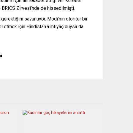
tan’ın Çin ile rekabet ettiği ve “Küresel
e BRICS Zirvesi’nde de hissedilmişti.
gerektiğini savunuyor. Modi’nin otoriter bir
trol etmek için Hindistan’a ihtiyaç duysa da
i