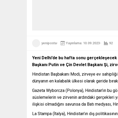
yeniposta
Yayınlama: 10.09.2023
92
Yeni Delhi’de bu hafta sonu gerçekleşecek 
Başkanı Putin ve Çin Devlet Başkanı Şi, zir
Hindistan Başbakanı Modi, zirveye ev sahipliği 
dünyanın en kalabalık ülkesi olarak geride bırakt
Gazeta Wyborcza (Polonya), Hindistan’ın bu göst
süslemelerin ve zirvenin ardındaki gerçekleri y
ilişkisi olmadığını savunsa da Batı medyası, Hin
La Stampa (İtalya), Hindistan’ın dış politikasını