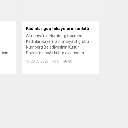
Kadınlar göç hikayelerini anlattı
Almanya’nın Nürnberg Göçmen
Kadınlar Bayern adlı inisiyatif grubu
Nürnberg Belediyesinin Kültür
rinin
Dairesi’ne bağlı kültür evlerinden
on’un
LoniUblerHaus’dabir kültür etkinliği
20.03.2023
0
80
n
gerçekleştirdi. Göçmen Kadınlar
n
Bayern adlı grubun kurucusu Ebru
nünde
Sarı, düzenledikleri etkinlikte şunları
söyledi: “Amacımız toplumsal
ron’un
yaşamın tüm alanlarından kadınlara
u elde
yönelik ayrımcı yasalar ile kadınları
k.
yoksullaştıran sosyal ve kültürel
aybı
yaşamın dışına iten sosyal...