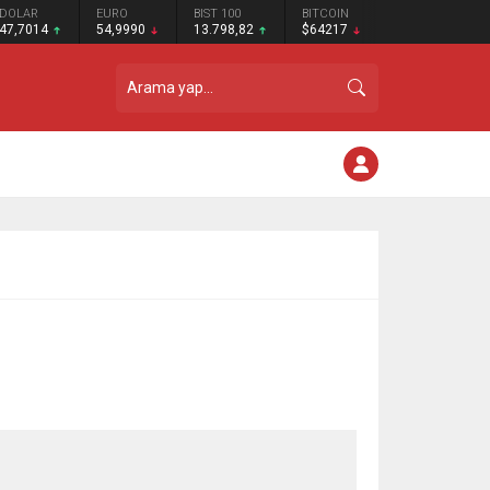
DOLAR
EURO
BIST 100
BITCOIN
47,7014
54,9990
13.798,82
$64217