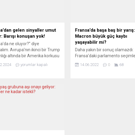
a’dan gelen sinyaller umut
Fransa’da başa baş bir yarış:
or: Barışı konuşan yok!
Macron büyük güç kaybı
yaşayabilir mi?
a’da ne oluyor?” diye
alım. Avrupa’nın ikinci bir Trump
Daha yakın bir sonuç olamazdı:
lığı altında bir Amerika korkusu
Fransa’daki parlamento seçimle
e mi dönüşüyor. Donald
ilk turunu Cumhurbaşkanı Macr
2.2024
yorumlar kapalı
14.06.2022
0
68
ın Cumhuriyetçi adaylığı henüz
partisi (yüzde 25,75), Mélencho
eşmedi ve başkanlık seçimlerine
liderliğindeki sol ittifak NUPES’i
kaldı. Trump’ın cumartesi günü
(yüzde 25,66) burun farkıyla ö
Carolina kırsalındaki bir seçim
bitirdi. Önümüzdeki pazar günü
nde NATO ittifakıyla ilgili
yapılacak ikinci tur oylama, Mac
iği sözlerin yankısı sürüyor.
parlamentoda mutlak çoğunluğ
edenler biliyor. Cumartesi günü
edip edemeyeceğini belirleyece
...
Cumhurbaşkanı büyük bir güç k
yaşayabilir mi? LE SOIR...