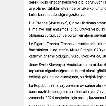
gerekliliğini ortadan kaldırıyor gibi görünüyor.
üye olarak ittifaklar ötesinde bir ülke konumu
farklı bir rol üstlendiğini gösteriyor.
Die Presse (Avusturya), Çin ve Hindistan arasın
Himalaya sınır anlaşmazlığı bulunuyor ve bu iki 
olduğunu vurguluyor ve bu tür rejimlerin güvenil
Le Figaro (Fransa), Fransa ve Hindistan’ın küres
öne sürüyor. Hindistan’ın Afrika Birliği’ni G20’y
katılımın önemli olduğunu vurguluyor. Ayrıca, G
Jinov Svet (Slovenya), Hindistan’ın resmi davet
toplumun olgunlaştığının bir işareti olarak görül
edildiği göz önüne alındığında, bu değişikliğin n
La Repubblica (İtalya), zirvenin ev sahibi olan 
başarısızlıkla sonuçlanma riskini artırıyor. Zirv
zamanda, 2024 seçimleri için prestij kazanma fı