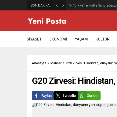
SON DAKİKA
Gazze’nin geleceği: Teknokrati
SİYASET
EKONOMİ
YAŞAM
KÜLTÜR
Anasayfa
Manşet
G20 Zirvesi: Hindistan, dünyanın 
G20 Zirvesi: Hindistan
Paylaş
Tweetle
Gönder