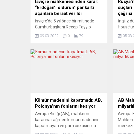
İsviçre mahkemesinden karar:
Rusya’n
“Erdoğan’ı öldürün” pankartı
suçları
açanlara beraat verildi
çağrısı
İsviçre’de 5 yıl önce bir mitingde
İngiliz 
Cumhurbaşkanı Recep Tayyip
House’un
Erdoğan’ı hedef gösteren,
Dmitro K
09.03.2022
0
79
05.03.
“Erdoğan’ı öldürün” pankartını açan
Başbaka
sanıklar beraat etti. İsviçre
katılımıy
mahkemesi, başkent Bern’de 2017
Rusya’nı
yılında ülkedeki bazı sol gruplarca
suçlarını
Federal Parlamento binası önünde
mahkeme
yapılan “Hayır” mitingi sırasında
bulunuld
Cumhurbaşkanı Erdoğan’ın hedef
düşünce
gösterildiği pankarta ilişkin davada,
House’un
sanıkların beraatine karar verdi.
toplantı
Savcılık...
sıra Oxf
uluslarar
Kömür madenini kapatmadı: AB,
AB Mahk
Polonya’nın fonlarını kesiyor
milyarlı
Avrupa Birliği (AB), mahkeme
Avrupa B
kararına rağmen kömür madenini
Mahkeme
kapatmayan ve para cezasını da
merkezi 
ödemeyen Polonya’nın borcuna
şirketi I