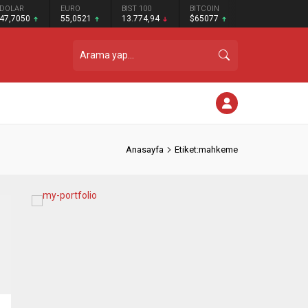
DOLAR
EURO
BIST 100
BITCOIN
47,7050
55,0521
13.774,94
$65077
Anasayfa
Etiket:mahkeme