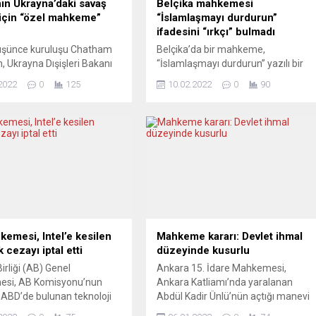
ın Ukrayna’daki savaş
Belçika mahkemesi
 için “özel mahkeme”
“İslamlaşmayı durdurun”
ifadesini “ırkçı” bulmadı
düşünce kuruluşu Chatham
Belçika’da bir mahkeme,
, Ukrayna Dışişleri Bakanı
“İslamlaşmayı durdurun” yazılı bir
uleba ve eski İngiltere
pankartın “ırkçı nitelik taşımadığına”
2022
0
125
10.02.2022
0
90
nı Gordon Brown’ın
karar verdi. Anvers kentindeki
la düzenlediği toplantıda,
temyiz mahkemesinin kararında,
n Ukrayna’da işlediği savaş
pankartın ırkçı ve yabancı düşmanı
n soruşturulması için “özel
niteliği bulunmadığı, “bir fikri ifade
 kurulması” çağrısında
eden basılı bir belge olduğu”
u. İngiltere’nin önde gelen
belirtildi. Mahkemenin kararı,
 kuruluşlarından Chatham
Belçika’nın aşırı sağcı ve ırkçı
 çevrimiçi düzenlediği
politikalarıyla tanınan Flaman
ya, Kuleba ve Brown’ın yanı
Menfaati (Vlaams Belang) partisini
ord Üniversitesinde
sevindirdi....
ası...
emesi, Intel’e kesilen
Mahkeme kararı: Devlet ihmal
k cezayı iptal etti
düzeyinde kusurlu
irliği (AB) Genel
Ankara 15. İdare Mahkemesi,
si, AB Komisyonu’nun
Ankara Katliamı’nda yaralanan
ABD’de bulunan teknoloji
Abdül Kadir Ünlü’nün açtığı manevi
ntel’e 13 yıl önce verdiği 1
tazminat davasında devletin ihmal