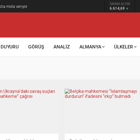
GRAM ALTIN
sta mola veriyor
6.614,69
DUYURU
GÖRÜŞ
ANALİZ
ALMANYA
ÜLKELER