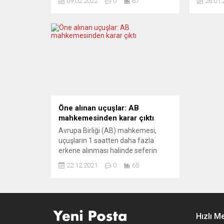
09.02.2022
0
67
26.01.
karşılık birlikten alacağı ödemelerin
milyar a
kesileceğini bildirdi. Avrupa
cezasını
basınına göre, AB Komisyonu,
verdi. 
Avrupa Adalet Divanı kararına ve
bulunan 
kesilen para cezasına rağmen
mahkeme
Turow kömür madeninin faaliyetini
yapısı i
durdurmayan Polonya’ya yönelik
Mahkeme
daha önce uygulanmamış bir süreci
tarafında
yürürlüğe...
Öne alınan uçuşlar: AB
mahkemesinden karar çıktı
Avrupa Birliği (AB) mahkemesi,
uçuşların 1 saatten daha fazla
erkene alınması halinde seferin
iptal edilmiş olarak kabul
22.12.2021
0
65
edileceğine hükmetti. Merkezi
Lüksemburg’da bulunan, AB’nin en
yüksek mahkemesi Avrupa Adalet
Divanı, uçak seferlerinin öne
alınmasına ilişkin Avusturya ve
Hızlı M
Almanya’da çeşitli havayolu