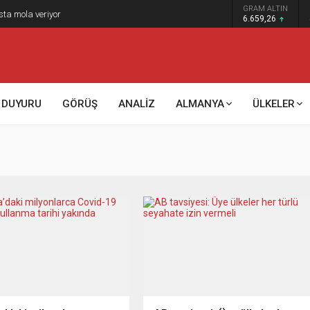
GRAM ALTIN
sta mola veriyor
6.659,26
DUYURU
GÖRÜŞ
ANALİZ
ALMANYA
ÜLKELER