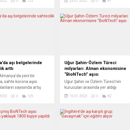
2022
0
122
25.01.2022
0
91
n Linden Caddesi’nde
dördüncü dozunu yaptırabileceği
ak Federal Mecliste
bildirildi. Belçika’daki bölgesel ve
n ve marttan bu yana
yerel hükümetlerin sağlık
esi öngörülen aşı
bakanlarının dördüncü doz aşının
ğunu protesto etti. Polis,
kimlere yapılabileceği konusunda
rtışmaya giren
karar aldığı belirtildi. Valon Bölgesi
culara müdahale etti,
Sağlık Bakanı Christie Morreale,
tılan bir...
Sağlık Üst Kurulu’nun tavsiyesi
doğrultusunda doğuştan bağışıklık
bozukluğu olanların, kronik...
’da aşı belgelerinde
Uğur Şahin-Özlem Türeci
ik arttı
milyarları: Alman ekonomisine
“BioNTech” aşısı
Almanya’da yeni bir
a, sahte korona aşısı
Uğur Şahin ve Özlem Türeci’nin
lanların sayısında artış
kurucuları arasında yer aldığı
 Buna göre, 2021’de en az
BioNTech firması, Almanya’nın yıllık
2022
0
125
15.01.2022
0
92
şı belgesinin sahte.
büyümesine beşte bir oranında
 Almanya’da sahte korona
katkı sağladı. Alman basınında yer
gesiyle restoran ve alışveriş
alan habere göre, Prof. Dr. Uğur
rine giriş yapmaya çalışan
Şahin ve Özlem Türeci’nin
nelerde dijital aşı kimliği
kurucuları arasında yer aldığı
lışanların sayısı gittikçe
BioNTech firması, Almanya’nın yıllık