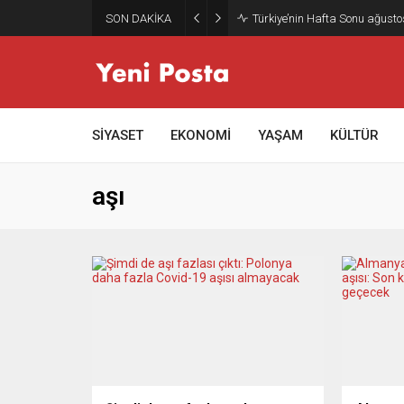
SON DAKİKA
Türkiye’nin Hafta Sonu ağusto
SİYASET
EKONOMİ
YAŞAM
KÜLTÜR
aşı