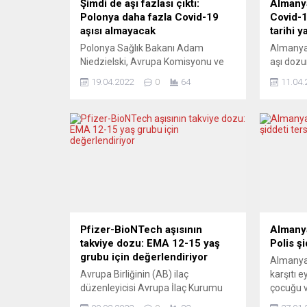
Şimdi de aşı fazlası çıktı:
Almanya
Polonya daha fazla Covid-19
Covid-1
aşısı almayacak
tarihi 
Polonya Sağlık Bakanı Adam
Almanya
Niedzielski, Avrupa Komisyonu ve
aşı dozu
Pfizer şirketine, daha fazla Covid-
yakında 
19.04.2022
0
64
11.04.
19 aşısı alınmayacağının ve ödeme
Haber Aj
yapılmayacağının bildirildiğini
göre, Al
açıkladı. Adam Niedzielski, yaptığı
Hıristiya
açıklamada, “Polonya’daki
(CDU) so
depolarda 67 ila 70 milyon doz aşı
yanıtta,
bulunuyor. Bütün bunlarla ne
milyonda
yapacağız?” ifadelerini kullandı.
dozunun 
Dünyada Covid-19 salgınının
geçeceği
durumunun değişimine atıfta
sonuna k
bulunan Bakan Niedzielski,
“Başlangıçta...
Pfizer-BioNTech aşısının
Almanya’
takviye dozu: EMA 12-15 yaş
Polis şi
grubu için değerlendiriyor
Almanya’
Avrupa Birliğinin (AB) ilaç
karşıtı e
düzenleyicisi Avrupa İlaç Kurumu
çocuğu v
(EMA), Pfizer-BioNTech tarafından
edildi. Aş