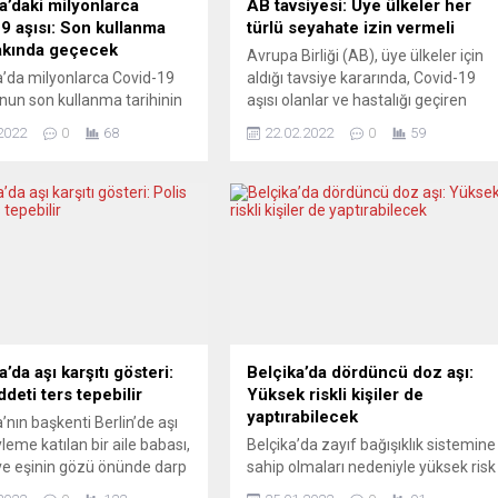
’daki milyonlarca
AB tavsiyesi: Üye ülkeler her
9 aşısı: Son kullanma
türlü seyahate izin vermeli
yakında geçecek
Avrupa Birliği (AB), üye ülkeler için
’da milyonlarca Covid-19
aldığı tavsiye kararında, Covid-19
nun son kullanma tarihinin
aşısı olanlar ve hastalığı geçiren
geçeceği bildirildi. Alman
kişilerin Birlik sınırlarına yapacakları
2022
0
68
22.02.2022
0
59
ansının (DPA) haberine
turistik seyahatler dahil her türlü
manya Sağlık Bakanlığının
seyahate artık izin verilmesini istedi
n Demokrat Birlik Partisi’nin
AB Konseyi, Covid-19 nedeniyle
ru önergesine verdiği
alınan kısıtlayıcı seyahat
 haziran sonuna kadar 10
tedbirleriyle ilgili tavsiyesini 1
n fazla Covid-19 aşı
Mart’tan itibaren geçerli olacak
son kullanım tarihinin
şekilde güncelledi. Salgının gelişimi,
, yılın üçüncü çeyreğinin
aşılama...
adar da bu...
da aşı karşıtı gösteri:
Belçika’da dördüncü doz aşı:
ddeti ters tepebilir
Yüksek riskli kişiler de
yaptırabilecek
nın başkenti Berlin’de aşı
yleme katılan bir aile babası,
Belçika’da zayıf bağışıklık sistemine
e eşinin gözü önünde darp
sahip olmaları nedeniyle yüksek risk
ı karşıtı yaklaşık bin kişi
taşıyan kişilerin Covid-19 aşısının