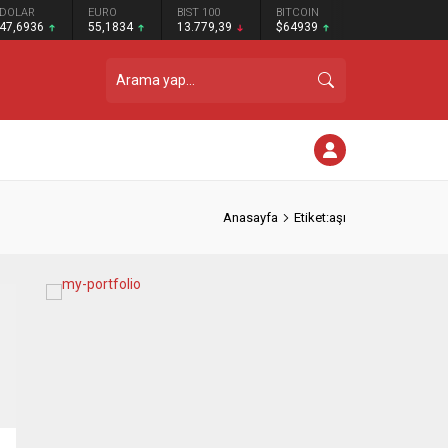
DOLAR
EURO
BIST 100
BITCOIN
47,6936
55,1834
13.779,39
$64939
Anasayfa
Etiket:aşı