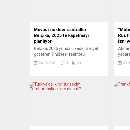
Mevcut nükleer santraller:
“Müte
Belçika, 2025’te kapatmayı
Rus h
planlıyor
izni 
Belçika, 2025 yılında ülkede faaliyet
Almany
gösteren 7 nükleer reaktörü
yapara
kapatmayı, ancak aynı zamanda yeni
ülkeye 
24.12.2021
0
60
03.0
nükleer teknolojilere de yatırım
Feder
yapmayı planlıyor. Belçika basınına
Bakanl
göre, hükümet ortağı siyasi partilerin
hazira
temsilcileri, ülkenin enerji stratejisini
Luftha
ve nükleer santrallerin durumunu
mercil
görüştü. Müzakerelerde, Belçika’daki
belirt
nükleer güç santrallerinin 2025 yılında
uçuşla
faaliyetine son verilmesi planında
zorund
uzlaşıldı. Nükleer...
açıkl
Havacı
Luftha