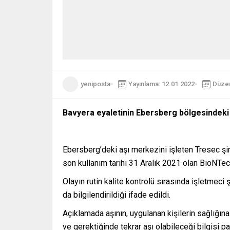
yeniposta
Yayınlama: 12.01.2022
Düzen
Bavyera eyaletinin Ebersberg bölgesindeki a
Ebersberg’deki aşı merkezini işleten Tresec şir
son kullanım tarihi 31 Aralık 2021 olan BioNTech a
Olayın rutin kalite kontrolü sırasında işletmeci 
da bilgilendirildiği ifade edildi.
Açıklamada aşının, uygulanan kişilerin sağlığına
ve gerektiğinde tekrar aşı olabileceği bilgisi pay