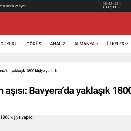
GRAM ALTIN
sta mola veriyor
6.660,55
DUYURU
GÖRÜŞ
ANALİZ
ALMANYA
ÜLKELER
era’da yaklaşık 1800 kişiye yapıldı
aşısı: Bavyera’da yaklaşık 1800 