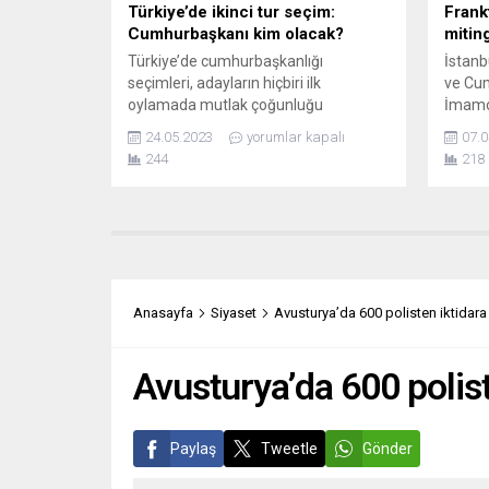
Türkiye’de ikinci tur seçim:
Frank
Cumhurbaşkanı kim olacak?
mitin
Türkiye’de cumhurbaşkanlığı
İstanb
seçimleri, adayların hiçbiri ilk
ve Cu
oylamada mutlak çoğunluğu
İmamoğ
sağlayamadığı için 28 Mayıs tarihinde
destek
24.05.2023
yorumlar kapalı
07.0
yapılacak olan ikinci tura kaldı. İlk
mücad
244
218
turda görevdeki cumhurbaşkanı
Frankf
Erdoğan (yüzde 49,5) net bir şekilde
mitinge
muhalefet lideri Kılıçdaroğlu’nun
Aralar
(yüzde 44,9) önündeydi. Yüzde 5,2 oy
Sendik
alan aşırı milliyetçi aday Oğan, ikinci
dernekl
turda Erdoğan’ı destekleyeceğini
platfo
açıkladı. Avrupa basını,...
İmamoğ
Anasayfa
Siyaset
Avusturya’da 600 polisten iktidar
tutukl
bırakıl
Avusturya’da 600 polis
Paylaş
Tweetle
Gönder