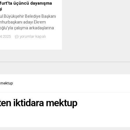
furt’ta üçüncü dayanışma
gi
ul Büyükşehir Belediye Başkanı
mhurbaşkanı adayı Ekrem
lu’yla çalışma arkadaşlarına
, Türkiye’deki demokrasi
4.2025
yorumlar kapalı
elesiyle dayanışma amacıyla
urt’ta gerçekleştirilen üçüncü
 yaklaşık bin kişi katıldı.
ında siyasi partilerin, Alman
alar Birliği’nin (DGB) ve göçmen
erinin yer aldığı bir ortak
rmun düzenlediği etkinlikte,
lu’nun ve tüm siyasi
a mektup
uların derhal serbest
ması...
ten iktidara mektup