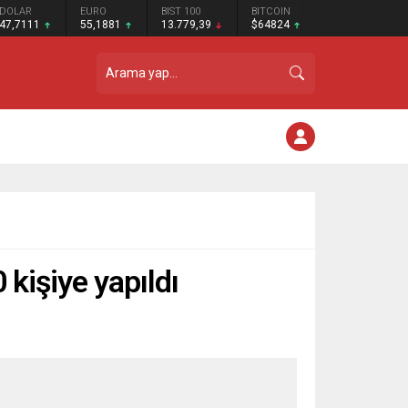
DOLAR
EURO
BIST 100
BITCOIN
47,7111
55,1881
13.779,39
$64824
kişiye yapıldı