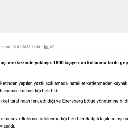
leme: 12.01.2022 11:40
67
şı merkezinde yaklaşık 1800 kişiye son kullanma tarihi geçmi
ketinden yapılan yazılı açıklamada, hatalı etiketlenmeden kaynakl
şısının kullanıldığı belirtildi.
şirket tarafından fark edildiği ve Ebersberg bölge yönetimine bildir
 olumsuz etkilerinin beklenmediği belirtilerek ilgili kişilerin aş
laşıldı.