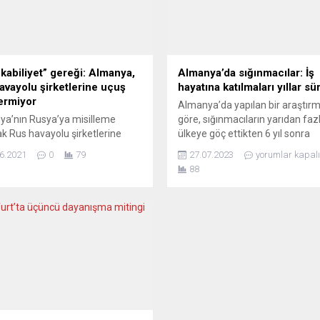
kabiliyet” gereği: Almanya,
Almanya’da sığınmacılar: İş
avayolu şirketlerine uçuş
hayatına katılmaları yıllar sü
vermiyor
Almanya’da yapılan bir araştır
a’nın Rusya’ya misilleme
göre, sığınmacıların yarıdan fazl
k Rus havayolu şirketlerine
ülkeye göç ettikten 6 yıl sonra
uçuş izni vermediği bildirildi.
istihdam piyasasına dahil oluyor
6.2021
0
79
27.07.2023
yorumlar kapalı
al Almanya Ulaştırma
Ancak, sığınmacılar genellikle
88
ığından yapılan açıklamada,
geldikleri ülkedeki meslek
nda Alman havayolu şirketi
seviyelerinin altında işlerde ist
nsa uçaklarına ilgili Rus
ediliyor ve düşük ücretli çalışıyor
erin zamanında izin vermediği
Almanya’da İşgücü ve Meslek
ildi. Planlanan Lufthansa
Araştırmaları Enstitüsü (IAB)
rının akşam iptal edilmek
tarafından yapılan araştırmada,
a kalındığına işaret edilen
sığınmacıların yüzde 41’inin göç
amada, bu nedenle Alman
öncesi meslek seviyelerinin...
lık Dairesinin, Rusya tarafında
nsa...