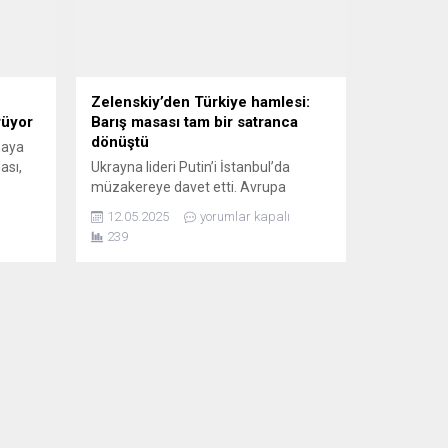
Zelenskiy’den Türkiye hamlesi:
rüyor
Barış masası tam bir satranca
dönüştü
maya
ası,
Ukrayna lideri Putin’i İstanbul’da
müzakereye davet etti. Avrupa
.
basınına göre bu çağrıdan çok,
12.05.2025
yorumlar kapalı
diplomasi satrancında yapılmış
239
dikkatli bir hamle. Ukrayna Devlet
ihdam
Başkanı Volodimir Zelenskiy, Rusya
lar.
lideri Vladimir Putin’i 15 Mayıs’ta
Türkiye’de yüz yüze görüşmeye davet
etti. ABD ve Avrupa ülkelerinin
ortaklaşa yaptığı 30 günlük ateşkes
çağrısına Kremlin’den doğrudan yanıt
gelmezken,...