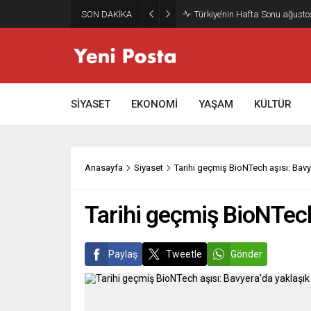
SON DAKİKA
Türkiye’nin Hafta Sonu ağusto
SİYASET
EKONOMİ
YAŞAM
KÜLTÜR
Anasayfa
Siyaset
Tarihi geçmiş BioNTech aşısı: Bavy
Tarihi geçmiş BioNTech 
Paylaş
Tweetle
Gönder