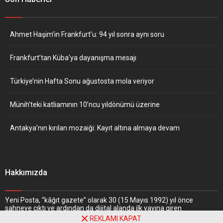
Ahmet Haşim’in Frankfurt’u: 94 yıl sonra aynı soru
Frankfurt’tan Küba’ya dayanışma mesajı
Türkiye’nin Hafta Sonu ağustosta mola veriyor
Münih’teki katliamının 10’ncu yıldönümü üzerine
Antakya’nın kırılan mozaiği: Kayıt altına almaya devam
Hakkımızda
Yeni Posta, “kâğıt gazete” olarak 30 (15 Mayıs 1992) yıl önce
sahneye çıktı ve ardından da dijital alanda ilk yayına giren
gazetelerden biri oldu. Nitekim, haber portalı “
www.yeniposta.de
”
REKLAMI KAPAT