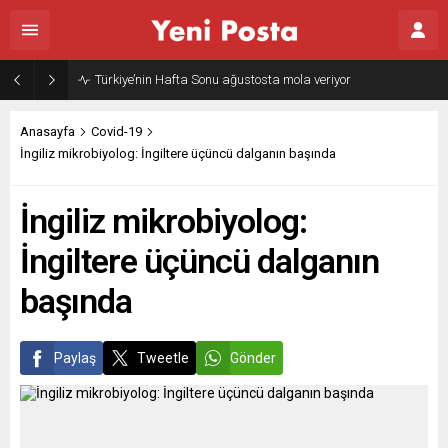
Türkiye’nin Hafta Sonu ağustosta mola veriyor
Anasayfa
Covid-19
İngiliz mikrobiyolog: İngiltere üçüncü dalganın başında
İngiliz mikrobiyolog:
İngiltere üçüncü dalganın
başında
Paylaş
Tweetle
Gönder