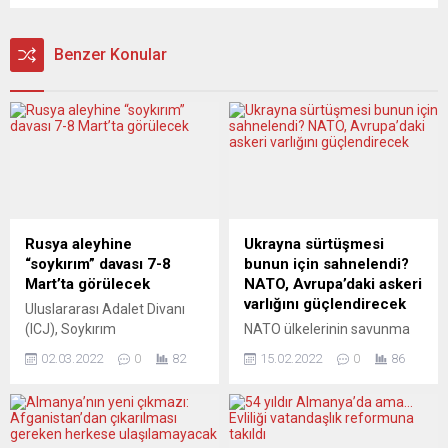
Benzer Konular
Rusya aleyhine
Ukrayna sürtüşmesi
“soykırım” davası 7-8
bunun için sahnelendi?
Mart’ta görülecek
NATO, Avrupa’daki askeri
varlığını güçlendirecek
Uluslararası Adalet Divanı
(ICJ), Soykırım
NATO ülkelerinin savunma
Sözleşmesi’nin ihlali
bakanları, Rusya ile Batı
02.03.2022
0
82
15.02.2022
0
86
gerekçesiyle Ukrayna’nın
arasında artan gerilimin
Rusya’ya açtığı davanın ilk
ardından Avrupa’nın
duruşmalarının 7 ve 8
doğusunda ve
Mart’ta yapılacağını açıkladı.
güneydoğusunda ittifakın