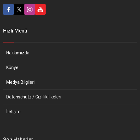
tarafından hesabının geçici
yetkililere yönelik
olarak bloke edilmesiyle ilgili
genişletilmiş yaptırım
karara onay verdi. Yüksek
rejimini onaylaması
Mahkeme İdari Dairesi,
çağrısında bulundu. AB
2021’de Katalonya özerk
Komisyonu Başkanı Ursula
Hızlı Menü
yönetiminde yapılan yerel
von der Leyen, yaz
parlamento seçiminde
aylarından bu yana
İslamafobik bir tweet atarak
Belarus’tan Polonya,
“nefreti teşvik ettiği”
Litvanya, Letonya gibi AB
Hakkımızda
gerekçesiyle Vox partisinin
ülkelerine süren düzensiz
Twitter’daki...
göç...
Künye
Medya Bilgileri
Datenschutz / Gizlilik İlkeleri
İletişim
Son Haberler