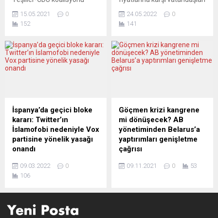
görünüyor. AAMULEHTI...
Baden-Württemberg’de son
ekonomik olarak
15.05.2021
0
24.05.2022
0
iki dönemdir, Hessen
desteklemek için yürürlüğe
152
141
eyaletinde ise üçüncü yılında
konulan 9 avroluk biletler
tıkır tıkır işliyor. Muhafazakâr
satışa çıktı. Biletler 1
seçmenin de sevgilisi Yeşil
Haziran’dan itibaren geçerli
Başbakan Kretschmann,
olacak ve uygulama üç ay
partisinden yükselen
sürecek. Federal
itirazlara rağmen bir kez
Almanya’da bir süredir
daha “muhafazakâr
merakla beklenen 9 avroluk
demokratlara” sadakat
aylık toplu taşıma biletleri
gösterdi. Bu formül 26
satışa çıktı. Biletleri,
İspanya’da geçici bloke
Göçmen krizi kangrene
Eylül’de kurulacak yeni
bugünden itibaren Alman
kararı: Twitter’ın
mi dönüşecek? AB
hükümete bir model
demiryolları Deutsche Bahn
İslamofobi nedeniyle Vox
yönetiminden Belarus’a
oluşturabilecek mi? Evetse,
ile...
partisine yönelik yasağı
yaptırımları genişletme
neden? Almanya’da siyaset
onandı
çağrısı
sahnesi yeni sürprizlere...
İspanya’da Yüksek
Avrupa Birliği (AB)
09.03.2022
0
09.11.2021
0
53
Mahkeme, aşırı sağ görüşlü
Komisyonu Başkanı Ursula
106
Vox partisinin İslam karşıtı
von der Leyen, Polonya ile
kampanyasında nefret
Belarus sınırındaki göçmen
söylemi kullandığı
krizinin ardından AB üyesi
gerekçesiyle Twitter
ülkelerden Belaruslu