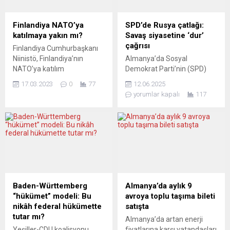
Finlandiya NATO’ya
SPD’de Rusya çatlağı:
katılmaya yakın mı?
Savaş siyasetine ‘dur’
çağrısı
Finlandiya Cumhurbaşkanı
Niinistö, Finlandiya’nın
Almanya’da Sosyal
NATO’ya katılım
Demokrat Parti’nin (SPD)
başvurusunun
önde gelen isimleri, Rusya
17.03.2023
0
77
12.06.2025
onaylanmasının önünde
ile ilişkilerde barışçıl ve
yorumlar kapalı
117
hiçbir engel bulunmadığını
diplomatik bir yaklaşımı
kendisine iletmesi beklenen
savunan bir manifesto
Cumhurbaşkanı Erdoğan ile
yayımlayarak parti
görüşmek üzere bu cuma
yönetiminin izlediği mevcut
günü Türkiye’ye gidiyor.
dış politikaya karşı açıkça
Hükümeti şimdiye kadar
tavır aldı. Manifesto,
onay sürecini erteleyen
savunma harcamalarındaki
Macaristan Başbakanı
keskin artışları ve NATO’nun
Orbán da perşembe günü
saldırgan söylemlerini de
Baden-Württemberg
Almanya’da aylık 9
Türkiye’ye gitmiş, Erdoğan
sert bir dille eleştiriyor. Bu
“hükümet” modeli: Bu
avroya toplu taşıma bileti
ile konuyu müzakere
dikkat çekici çıkış, gazeteci
nikâh federal hükümette
satışta
etmişti. Yorumcular, hayal
Tobias...
tutar mı?
Almanya’da artan enerji
kırıklığına uğramış
Yeşiller-CDU koalisyonu
fiyatlarına karşı vatandaşları