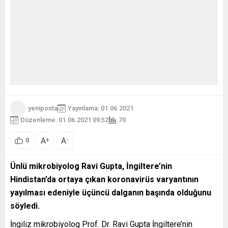
yeniposta
Yayınlama: 01.06.2021
Düzenleme: 01.06.2021 09:52
70
A
A
+
-
0
Ünlü mikrobiyolog Ravi Gupta, İngiltere’nin
Hindistan’da ortaya çıkan koronavirüs varyantının
yayılması edeniyle üçüncü dalganın başında olduğunu
söyledi.
İngiliz mikrobiyolog Prof. Dr. Ravi Gupta İngiltere’nin