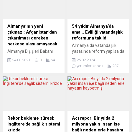
Birleşmiş Milletler’e (BM)
askeri varlığını artırmayı
bağlı yargı organı Adalet
görüşmek üzere
Divanından yapılan yazılı
toplanacak. NATO
açıklamada, 1948 tarihli BM
Savunma Bakanları
Soykırımın Önlenmesi ve
Toplantısı 16-17 Şubat’ta
Almanya’nın yeni
54 yıldır Almanya’da
Cezalandırılması
Brüksel’deki NATO
çıkmazı: Afganistan’dan
ama… Evliliği vatandaşlık
Sözleşmesi’ni ihlal
karargâhında yapılacak.
çıkarılması gereken
reformuna takıldı
nedeniyle Ukrayna’nın
Bakanların gündeminde
herkese ulaşılamayacak
Almanya’da vatandaşlık
Rusya’ya açtığı davanın
Rusya’nın Ukrayna sınırında
Almanya Dışişleri Bakanı
yasasında reform yapılsa da
duruşma tarihleri bildirildi.
askeri yığınağını artırması ve
Heiko Maas, 31 Ağustos’a
hala ilk kuşağın çilesi devam
Açıklamada,...
ittifakın bu nedenle artan
24.08.2021
0
64
25.02.2024
kadar Afganistan’dan
ediyor. Çorumlu 76 yaşındaki
gerilime karşı neler
yorumlar kapalı
287
çıkarmak istedikleri kişilerin
Cemalettin Tüfek’in evliliği
yapacağı...
hepsini tahliye
de işte bu reforma takıldı.
edemeyeceklerini söyledi.
Tüfek 1970 yılında yani
Heiko Maas, Bild gazetesinin
bundan tam 54 yıl önce
televizyon kanalında yaptığı
Almanya’ya geldi. O zaman
açıklamada, Afganistan’dan
22 yaşındaydı. Ulm kentine
tahliye operasyonu 31
yerleşti. Tüfek uzun bir
Ağustos’a kadar veya birkaç
çalışma hayatından sonra
gün fazla sürse bile bu
2011 yılında emekli oldu.
Rekor bekleme süresi:
Acı rapor: Bir yılda 2
sürenin Almanya veya
Tüfek...
İngiltere’de sağlık sistemi
milyona yakın insan işe
ABD’nin ülkeden çıkarmak
krizde
bağlı nedenlerle hayatını