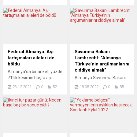
bir güvenlik mimarisi
286 hektar yeşil alanın
oluşturmada başarılı
yandığı aktarıldı. Le Parisien
olunamadığını söyledi.
gazetesinin, Avrupa
Angela Merkel, “Berliner
Birliği’nin (AB) yeryüzü
Ensemble” salonunda
gözlem programı
gazeteci Alexander
Copernicus Atmosfer
Osang’ın sorularını yanıtladı
İzleme Servisinin verilerine
ve 8 Aralık 2021’de görevini
dayandırdığı haberine göre,
Olaf Scholz’a devrettikten
yıl başından bu yana
Federal Almanya: Aşı
Savunma Bakanı
sonra ilk kez kamuoyu
Fransa’da 47 bin 286 hektar
tartışmaları aileleri de
Lambrecht: “Almanya
önünde gündeme ilişkin
yeşil alan zarar gördü.
böldü
Türkiye’nin argümanlarını
açıklamalarda bulundu.
Haberde, bunun Paris’in...
ciddiye almalı”
Almanya’da bir anket, yüzde
Rusya ile Ukrayna savaşı,
71’lik kesimin başta aşı
Almanya Savunma Bakanı
Rusya...
olmak üzere aile fertleriyle
Christine Lambrecht,
23.12.2021
0
52
18.05.2022
0
85
korona konusunda tartışma
Finlandiya ve İsveç’in olası
yaşadığını ortaya koydu.
NATO üyeliği konusunda
Psikologlar Noel dönemi
Türkiye’nin endişelerinin ve
öncesinde hoşgörü ve saygı
argümanlarının ciddiye
uyarısı yapıyor.
alınmasının önemli
Almanya’da
olduğunu söyledi.
hükümetin korona
Lambrecht, Belçika’nın
kısıtlamaları ve özellikle yeni
başkenti Brüksel’de Avrupa