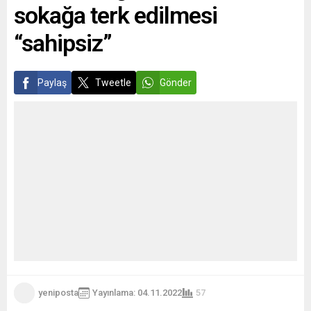
sokağa terk edilmesi
“sahipsiz”
Paylaş
Tweetle
Gönder
yeniposta
Yayınlama: 04.11.2022
57