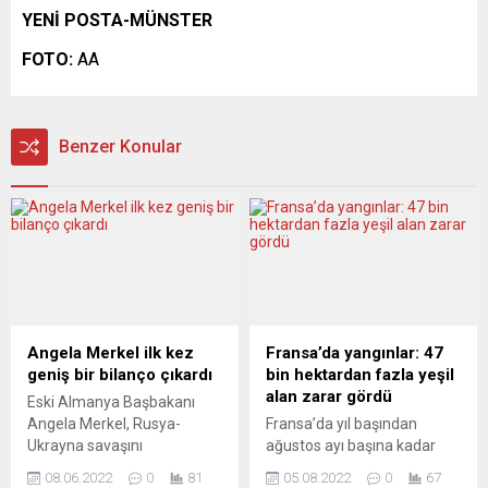
YENİ POSTA-MÜNSTER
FOTO:
AA
Benzer Konular
Angela Merkel ilk kez
Fransa’da yangınlar: 47
geniş bir bilanço çıkardı
bin hektardan fazla yeşil
alan zarar gördü
Eski Almanya Başbakanı
Angela Merkel, Rusya-
Fransa’da yıl başından
Ukrayna savaşını
ağustos ayı başına kadar
engellemek için daha önce
yangınlar nedeniyle 47 bin
08.06.2022
0
81
05.08.2022
0
67