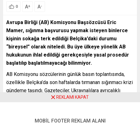
A
A
+
-
0
Avrupa Birliği (AB) Komisyonu Başsözcüsü Eric
Mamer, sığınma başvurusu yapmak isteyen binlerce
kişinin sokağa terk edildiği Belçika’daki durumu
“bireysel” olarak niteledi. Bu üye ülkeye yönelik AB
hukukunun ihlal edildiği gerekçesiyle yasal prosedür
başlatılıp başlatılmayacağı bilinmiyor.
AB Komisyonu sözcülerinin günlük basın toplantısında,
özellikle Belçika’da son haftalarda tırmanan sığınmacı krizi
gündeme taşındı. Gazeteciler, Ukraynalılara ayrıcalıklı
REKLAMI KAPAT
davranılırken diğer bölgelerden gelerek sığınma başvurusu
yapmak isteyenlere barınacak yer gösterilmediğini, Avrupa
İnsan Hakları Mahkemesi (AİHM) dahil birçok mahkemenin
MOBİL FOOTER REKLAM ALANI
mağduriyetin giderilmesi yönündeki kararlarına rağmen 4
bin kadar kişinin Brüksel sokaklarında kalmaya devam
ettiğini dile getirdi.