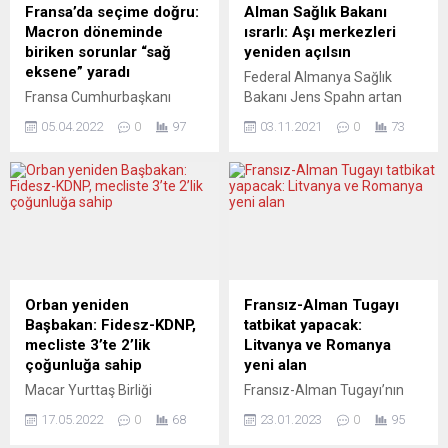
Fransa’da seçime doğru:
Alman Sağlık Bakanı
Macron döneminde
ısrarlı: Aşı merkezleri
biriken sorunlar “sağ
yeniden açılsın
eksene” yaradı
Federal Almanya Sağlık
Fransa Cumhurbaşkanı
Bakanı Jens Spahn artan
Emmanuel Macron’un
yeni vaka sayıları nedeniyle
05.04.2022
0
97
03.11.2021
0
73
2017’de yapılan bu göreve
eyaletlerden aşı
gelmesinin ardından geçen
merkezlerini tekrar
5 yılda siyasette geleneksel
açmalarını istedi. Spahn
sağ-sol rekabetinin yerini
güçlendirici üçüncü doz için
alan “sağ-aşırı sağ” ekseni
60 yaş üstünün merkezlere
giderek güçlendi. Fransa’da
davet edilmesini önerdi.
1950’li yıllardan bu yana sağ
Federal Almanya’da yeni
ve sol olmak üzere iki siyasi
vaka sayıları sonbahar
kanat ortaya çıkarken daha
mevsiminin gelmesiyle artış
Orban yeniden
Fransız-Alman Tugayı
çok sağ hükümetlerin
göstermeye başladı. Robert
Başbakan: Fidesz-KDNP,
tatbikat yapacak:
yönettiği ülkede François
Koch Enstitüsü (RKI)
mecliste 3’te 2’lik
Litvanya ve Romanya
Mitterrand ve François
tarafından açıklanan
çoğunluğa sahip
yeni alan
Hollande...
verilere göre yedi...
Macar Yurttaş Birliği
Fransız-Alman Tugayı’nın
(Fidesz) Genel Başkanı
2024 yılı bitmeden Litvanya
17.05.2022
0
68
23.01.2023
0
95
Viktor Orban, Macaristan
ve Romanya’da tatbikat