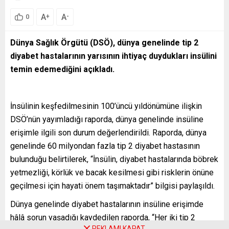
A
A
+
-
0
Dünya Sağlık Örgütü (DSÖ), dünya genelinde tip 2
diyabet hastalarının yarısının ihtiyaç duydukları insülini
temin edemediğini açıkladı.
İnsülinin keşfedilmesinin 100’üncü yıldönümüne ilişkin
DSÖ’nün yayımladığı raporda, dünya genelinde insüline
erişimle ilgili son durum değerlendirildi. Raporda, dünya
genelinde 60 milyondan fazla tip 2 diyabet hastasının
bulunduğu belirtilerek, “İnsülin, diyabet hastalarında böbrek
yetmezliği, körlük ve bacak kesilmesi gibi risklerin önüne
geçilmesi için hayati önem taşımaktadır” bilgisi paylaşıldı.
Dünya genelinde diyabet hastalarının insüline erişimde
hâlâ sorun yaşadığı kaydedilen raporda, “Her iki tip 2
REKLAMI KAPAT