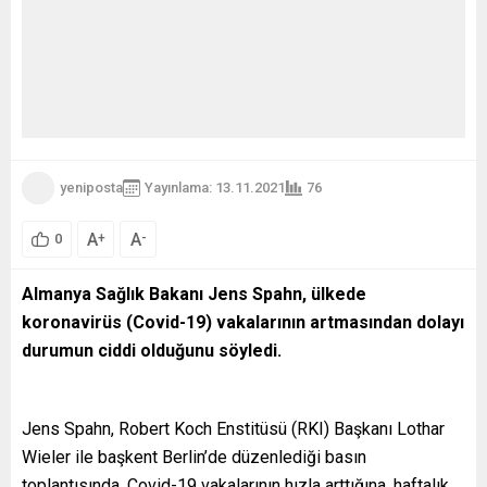
yeniposta
Yayınlama: 13.11.2021
76
A
A
+
-
0
Almanya Sağlık Bakanı Jens Spahn, ülkede
koronavirüs (Covid-19) vakalarının artmasından dolayı
durumun ciddi olduğunu söyledi.
Jens Spahn, Robert Koch Enstitüsü (RKI) Başkanı Lothar
Wieler ile başkent Berlin’de düzenlediği basın
toplantısında, Covid-19 vakalarının hızla arttığına, haftalık