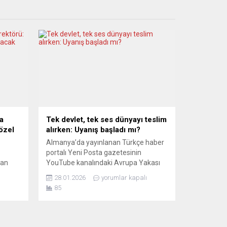
a
Tek devlet, tek ses dünyayı teslim
özel
alırken: Uyanış başladı mı?
Almanya’da yayınlanan Türkçe haber
portalı Yeni Posta gazetesinin
man
YouTube kanalındaki Avrupa Yakası
i
programında Avrupa’da görev yapan
28.01.2026
yorumlar kapalı
nı
Türk gazeteciler son gelişmeleri farklı
85
1
yorumlarla aktarmaya devam ediyor.
lığında
Bugün yayınlanan programda
özel
gazeteciler İrlanda’dan Çağdaş
Gökbel, İsveç’ten Seda Şanlıer ve