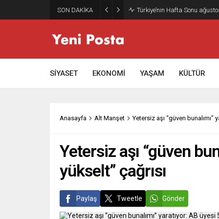
SON DAKİKA
Gazze’nin geleceği: Teknokrati
SİYASET
EKONOMİ
YAŞAM
KÜLTÜR
Anasayfa
Alt Manşet
Yetersiz aşı “güven bunalımı” y
Yetersiz aşı “güven bun
yükselt” çağrısı
Paylaş
Tweetle
Gönder