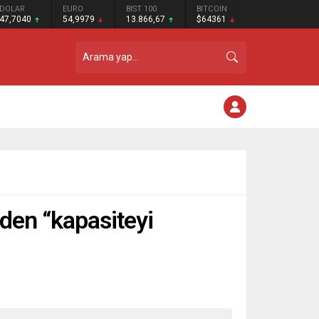
DOLAR
EURO
BIST 100
BITCOIN
47,7040
54,9979
13.866,67
$64361
eden “kapasiteyi