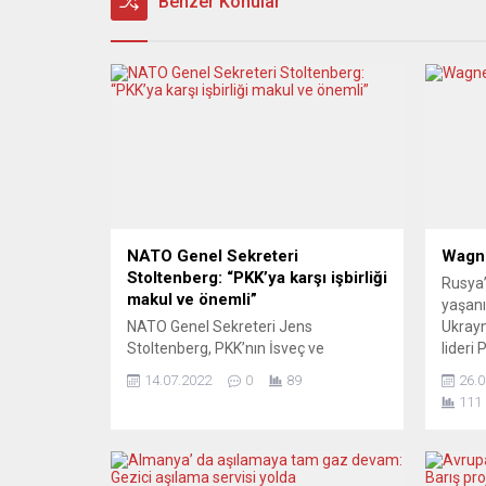
Benzer Konular
NATO Genel Sekreteri
Wagne
Stoltenberg: “PKK’ya karşı işbirliği
Rusya’
makul ve önemli”
yaşanı
NATO Genel Sekreteri Jens
Ukrayn
Stoltenberg, PKK’nın İsveç ve
lideri 
Finlandiya dahil tüm Avrupa Birliği
Moskov
14.07.2022
0
89
26.0
(AB) üyelerince terörist kabul
başta 
111
edildiğini, örgüte karşı işbirliğinin gayet
soruml
makul ve önemli olduğunu söyledi.
söyles
Stoltenberg, Avrupa
son ver
Parlamentosunun AB-NATO iş birliği
beklen