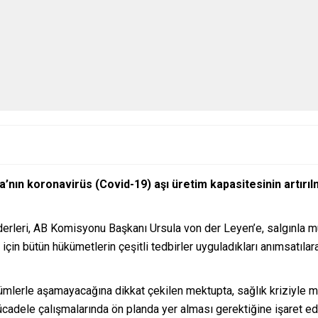
pa’nın koronavirüs (Covid-19) aşı üretim kapasitesinin artırıl
iderleri, AB Komisyonu Başkanı Ursula von der Leyen’e, salgınla
 için bütün hükümetlerin çeşitli tedbirler uyguladıkları anımsatıla
ümlerle aşamayacağına dikkat çekilen mektupta, sağlık kriziyle m
 mücadele çalışmalarında ön planda yer alması gerektiğine işaret e