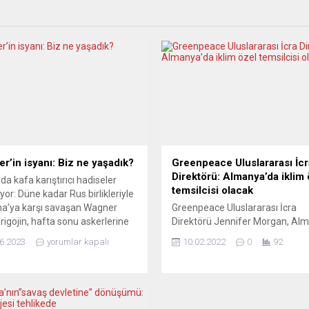
r’in isyanı: Biz ne yaşadık?
Greenpeace Uluslararası İcr
Direktörü: Almanya’da iklim 
da kafa karıştırıcı hadiseler
temsilcisi olacak
yor: Düne kadar Rus birlikleriyle
a’ya karşı savaşan Wagner
Greenpeace Uluslararası İcra
Prigojin, hafta sonu askerlerine
Direktörü Jennifer Morgan, Al
a’ya ilerleme emri verdi. Putin
hükümetinin iklim özel temsilcis
6.2023
yorumlar kapalı
10.02.2022
0
92
bunun ihanet olduğunu ve
olacak. Almanya Dışişleri Baka
uların cezalandırılacağını
Annalena Baerbock, Morgan’ın 
e de ilerleyişe birkaç saat içinde
Mart’tan itibaren Dışişleri Bakan
ildi. Prigojin’in bir ceza alması
uluslararası iklim politikası için 
miyor. Yorumcular, yaşananları
temsilci olarak çalışmaya