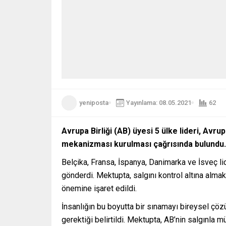
yeniposta
Yayınlama: 08.05.2021
62
Avrupa Birliği (AB) üyesi 5 ülke lideri, Avru
mekanizması kurulması çağrısında bulundu.
Belçika, Fransa, İspanya, Danimarka ve İsveç l
gönderdi. Mektupta, salgını kontrol altına almak
önemine işaret edildi.
İnsanlığın bu boyutta bir sınamayı bireysel çöz
gerektiği belirtildi. Mektupta, AB’nin salgınla