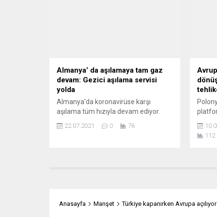
ve Madrid Zirvesi’nin sonuçları konulu
anlama
oturumuna katıldı, vekillerin sorularını
yanıtladı. AB-NATO arasında yeni bir
ortak bildirinin gündemde...
Almanya’ da aşılamaya tam gaz
Avrup
devam: Gezici aşılama servisi
dönüş
yolda
tehli
Almanya’da koronavirüse karşı
Polony
aşılama tüm hızıyla devam ediyor.
platfo
Yeni dönemde gezici aşı servisi ile
itibar
22.07.2021
0
76
10.0
araçların halka gidecek. Ahlen’de
ve hızl
112
gezici aşılama aksiyonu başlıyor.
sözler
Binlerce yurttaşımızın yaşadığı
uzakla
Almanya’nın eski madenci kenti
politi
Ahlen’de gezici aşı aracında üç farklı
seriyo
noktada aşı yapılacağı bildirildi.
Marcus
Almanya şu günlerde aşılanların
ideali
sayısını en yüksek seviyeye çıkarmak,
kendi e
Anasayfa
Manşet
Türkiye kapanırken Avrupa açılıyo
sonbaharda dördüncü...
sürükle