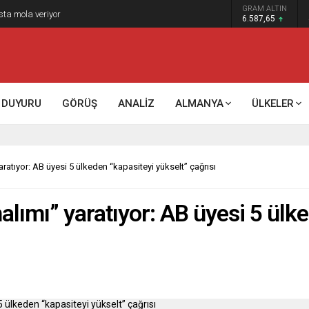
GRAM ALTIN
k kontrol mü, kolonializm mi?
6.587,65
DUYURU
GÖRÜŞ
ANALİZ
ALMANYA
ÜLKELER
aratıyor: AB üyesi 5 ülkeden “kapasiteyi yükselt” çağrısı
alımı” yaratıyor: AB üyesi 5 ülk