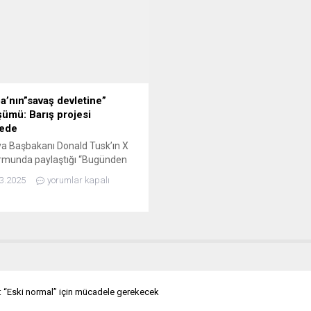
ya ve analiz etmeye çalışıyor....
başlayacağını söyledi. ABD vat
olan Morgan’ın Alman vatandaşl
geçeceğini ve müsteşar olarak
atanacağını belirten Baerbock,
Morgan’ın iklim konusunda...
a’nın”savaş devletine”
ümü: Barış projesi
kede
a Başbakanı Donald Tusk’ın X
rmunda paylaştığı “Bugünden
en Avrupa, Rusya’dan daha akıllı
3.2025
yorumlar kapalı
ı bir şekilde silahlanacak”
i, Avrupa’nın barıştan
şarak savaş yönelimli bir
kaya geçtiğini gözler önüne
r. Sosyolog, gazeteci ve yazar
 Klöckner, Avrupa’nın barış
nden giderek uzaklaştığını ve
liyle bir yıkım sürecine
r: “Eski normal” için mücadele gerekecek
ndiğini belirtiyor. AVRUPA,...