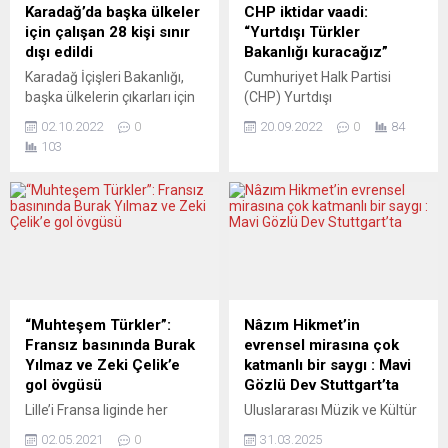
Karadağ’da başka ülkeler
CHP iktidar vaadi:
için çalışan 28 kişi sınır
“Yurtdışı Türkler
dışı edildi
Bakanlığı kuracağız”
Karadağ İçişleri Bakanlığı,
Cumhuriyet Halk Partisi
başka ülkelerin çıkarları için
(CHP) Yurtdışı
çalıştığı tespit edilen 28
Örgütlenmeden Sorumlu
02.10.2022
0
20.09.2022
0
84
yabancı uyruklu vatandaşın,
Genel Başkan Yardımcısı
103
ülkeden sınır dışı edildiğini
Bülent Tezcan Berlin’den
duyurdu. Bakanlığın, Ulusal
Almanya ve Türkiye
Güvenlik Ajansı (ANB) ile
hakkında mesajlar verdi.
ortak yaptığı açıklamada,
Berlin CHP’nin Almanya
Karadağ’da başka ülkelerin
Sosyal Demokrat Parti
çıkarları için çalışan 28
(SPD) Genel Merkezi Willy-
kişinin yakalandığı ifade
Brandt-Haus binasında
edilerek söz konusu yabancı
düzenlediği “Yurt Dışı
uyruklu vatandaşların,
Türkler-Türkiyeliler
“Muhteşem Türkler”:
Nâzım Hikmet’in
ülkede ikamet etmelerine
Çalıştayı”na katılan CHP
Fransız basınında Burak
evrensel mirasına çok
son verilerek sınır...
Aydın Milletvekili ve Parti
Yılmaz ve Zeki Çelik’e
katmanlı bir saygı : Mavi
Meclisi Üyesi Bülent Tezcan,
gol övgüsü
Gözlü Dev Stuttgart’ta
“Buradaki insanların
Lille’i Fransa liginde her
Uluslararası Müzik ve Kültür
yaşadıkları tüm
hafta şampiyonluğa biraz
Derneği KlangOase
problemlerin...
02.05.2021
0
31.03.2025