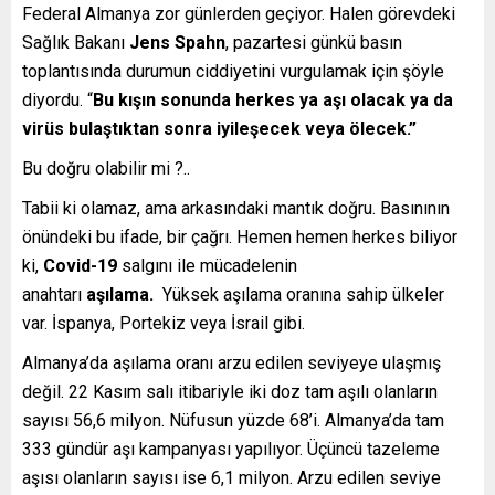
Federal Almanya zor günlerden geçiyor. Halen görevdeki
Sağlık Bakanı
Jens Spahn
, pazartesi günkü basın
toplantısında durumun ciddiyetini vurgulamak için şöyle
diyordu. “
Bu kışın sonunda herkes ya aşı olacak ya da
virüs bulaştıktan sonra iyileşecek veya ölecek.”
Bu doğru olabilir mi ?..
Tabii ki olamaz, ama arkasındaki mantık doğru. Basınının
önündeki bu ifade, bir çağrı. Hemen hemen herkes biliyor
ki,
Covid-19
salgını ile mücadelenin
anahtarı
aşılama.
Yüksek aşılama oranına sahip ülkeler
var. İspanya, Portekiz veya İsrail gibi.
Almanya’da aşılama oranı arzu edilen seviyeye ulaşmış
değil. 22 Kasım salı itibariyle iki doz tam aşılı olanların
sayısı 56,6 milyon. Nüfusun yüzde 68’i. Almanya’da tam
333 gündür aşı kampanyası yapılıyor. Üçüncü tazeleme
aşısı olanların sayısı ise 6,1 milyon. Arzu edilen seviye